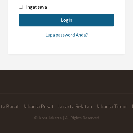
Ingat saya
Lupa password Anda?
rta Barat
Jakarta Pusat
Jakarta Selatan
Jakarta Timur
© Kost Jakarta | All Rights Reserved