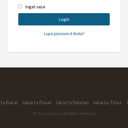
Ingat saya
Lupa password Anda?
rta Barat
Jakarta Pusat
Jakarta Selatan
Jakarta Timur
© Kost Jakarta | All Rights Reserved