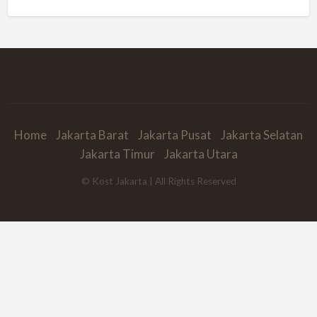
Home
Jakarta Barat
Jakarta Pusat
Jakarta Selatan
Jakarta Timur
Jakarta Utara
© Kost Jakarta | All Rights Reserved