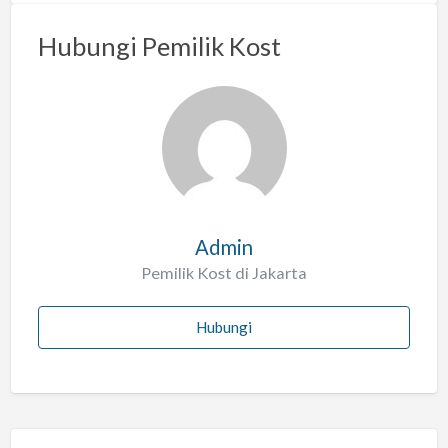
m
a
Hubungi Pemilik Kost
s
a
l
a
h
Admin
Pemilik Kost di Jakarta
Hubungi