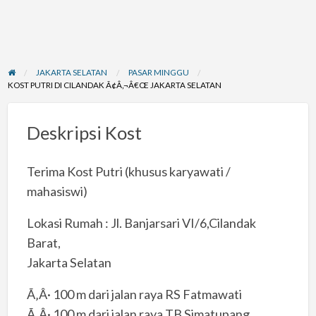
JAKARTA SELATAN
PASAR MINGGU
KOST PUTRI DI CILANDAK Ã¢Â‚¬Â€Œ JAKARTA SELATAN
Deskripsi Kost
Terima Kost Putri (khusus karyawati /
mahasiswi)
Lokasi Rumah : Jl. Banjarsari VI/6,Cilandak
Barat,
Jakarta Selatan
Ã‚Â· 100 m dari jalan raya RS Fatmawati
Ã‚Â· 100 m dari jalan raya TB Simatupang