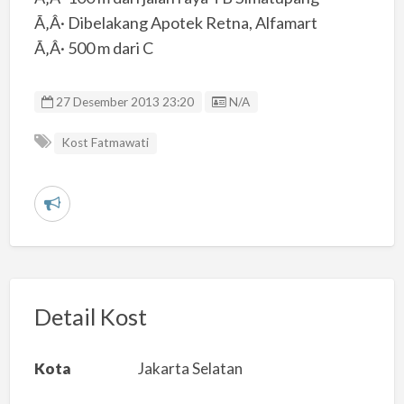
Ã‚Â· Dibelakang Apotek Retna, Alfamart
Ã‚Â· 500 m dari C
Listing ID
27 Desember 2013 23:20
N/A
Kost Fatmawati
L
a
p
o
r
Detail Kost
k
a
Kota
Jakarta Selatan
n