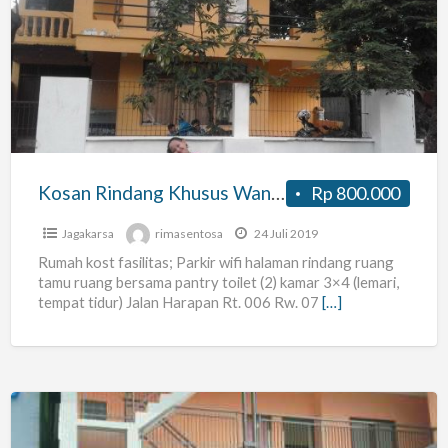
Rindang
Khusus
Wanita
Kosan Rindang Khusus Wanita
Rp 800.000
Jagakarsa
rimasentosa
24 Juli 2019
Rumah kost fasilitas; Parkir wifi halaman rindang ruang
tamu ruang bersama pantry toilet (2) kamar 3×4 (lemari,
tempat tidur) Jalan Harapan Rt. 006 Rw. 07
[…]
Kost