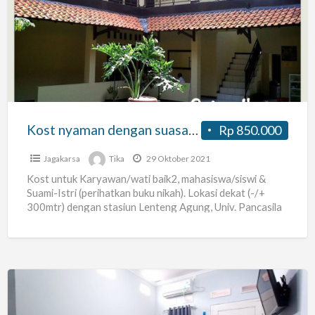
nyaman
dengan
suasana
kekeluargaan
Kost nyaman dengan suasana kekeluargaan
Rp 850.000
Jagakarsa
Tika
29 Oktober 2021
Kost untuk Karyawan/wati baik2, mahasiswa/siswi &
Suami-Istri (perihatkan buku nikah). Lokasi dekat (-/+
300mtr) dengan stasiun Lenteng Agung, Univ. Pancasila
& IISIP. Fasilitas kamar: Tempat
[…]
KOST