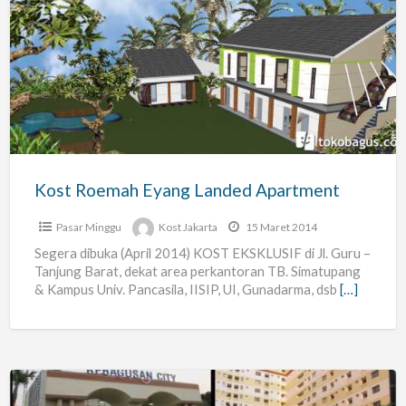
Kost
Roemah
Eyang
Landed
Apartment
Kost Roemah Eyang Landed Apartment
Pasar Minggu
Kost Jakarta
15 Maret 2014
Segera dibuka (April 2014) KOST EKSKLUSIF di Jl. Guru –
Tanjung Barat, dekat area perkantoran TB. Simatupang
& Kampus Univ. Pancasila, IISIP, UI, Gunadarma, dsb
[…]