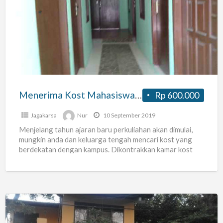
Kost
Mahasiswa
Sebelah
Kampus
Universitas
Pancasila
Menerima Kost Mahasiswa Sebelah Kampus Universitas Pancasila
Rp 600.000
Jagakarsa
Nur
10 September 2019
Menjelang tahun ajaran baru perkuliahan akan dimulai,
mungkin anda dan keluarga tengah mencari kost yang
berdekatan dengan kampus. Dikontrakkan kamar kost
untuk mahasiswa di sebelah
[…]
Kosan