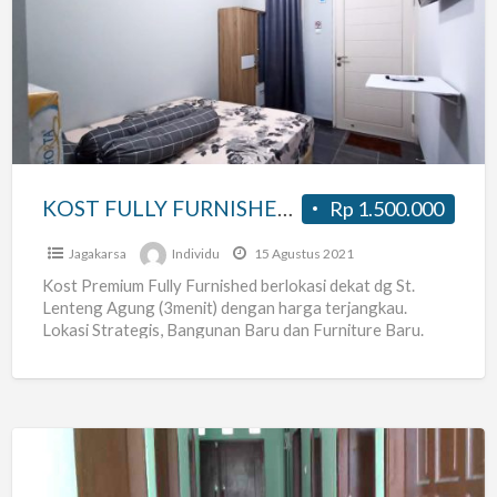
FULLY
FURNISHED
ST.
LT
AGUNG
KOST FULLY FURNISHED ST. LT AGUNG
Rp 1.500.000
Jagakarsa
Individu
15 Agustus 2021
Kost Premium Fully Furnished berlokasi dekat dg St.
Lenteng Agung (3menit) dengan harga terjangkau.
Lokasi Strategis, Bangunan Baru dan Furniture Baru.
Bersih Aman Nyaman ✨FREE
[…]
Menerima