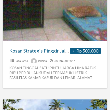
Kosan
Strategis
Pinggir
Jalan
Raya
Lenteng
Agung
Kosan Strategis Pinggir Jalan Raya Lenteng Agung
Rp 500.000
Jagakarsa
jakarta
30 Januari 2015
KOSAN TINGGAL SATU PINTU HARGA LIMA RATUS
RIBU PER BULAN SUDAH TERMASUK LISTRIK
FASILITAS KAMAR KASUR DAN LEMARI ALAMAT
LENTENG AGUNG RAYA NO.9 TIGA RUMAH
[…]