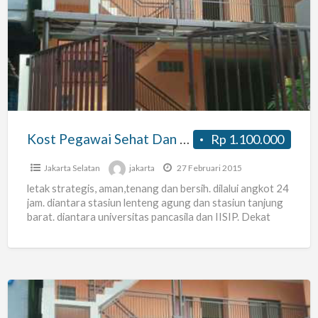
Pegawai
Sehat
Dan
Bersih
Kost Pegawai Sehat Dan Bersih
Rp 1.100.000
Jakarta Selatan
jakarta
27 Februari 2015
letak strategis, aman,tenang dan bersih. dilalui angkot 24
jam. diantara stasiun lenteng agung dan stasiun tanjung
barat. diantara universitas pancasila dan IISIP. Dekat
Indomaret dan
[…]
Kost