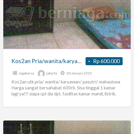
Pria/wanita/karyawan/pasutri
Lenteng
Agung
Kos2an Pria/wanita/karyawan/pasutri Lenteng Agung
Rp 600.000
Jagakarsa
jakarta
30 Januari 2015
Kos2an utk pria/ wanita/ karyawan/ pasutri/ mahasiswa
Harga sangat bersahabat 600rb. Sisa tinggal 1 kamar
lagi ya!!! siapa cpt dia dpt. fasilitas kamar mandi, listrik,
[…]