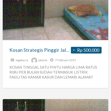
Strategis
Pinggir
Jalan
Raya
Lenteng
Agung
Kosan Strategis Pinggir Jalan Raya Lenteng Agung
Rp 500.000
Jagakarsa
jakarta
7 Februari 2015
KOSAN TINGGAL SATU PINTU HARGA LIMA RATUS
RIBU PER BULAN SUDAH TERMASUK LISTRIK
FASILITAS KAMAR KASUR DAN LEMARI ALAMAT
LENTENG AGUNG RAYA NO.9 TIGA RUMAH
[…]
Kos2an