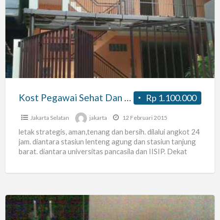
Pegawai
Sehat
Dan
Bersih
Kost Pegawai Sehat Dan Bersih
Rp 1.100.000
Jakarta Selatan
jakarta
12 Februari 2015
letak strategis, aman,tenang dan bersih. dilalui angkot 24
jam. diantara stasiun lenteng agung dan stasiun tanjung
barat. diantara universitas pancasila dan IISIP. Dekat
Indomaret dan
[…]
Kosan