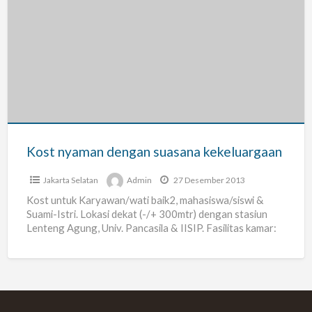
Kost
nyaman
dengan
suasana
kekeluargaan
Kost nyaman dengan suasana kekeluargaan
Jakarta Selatan
Admin
27 Desember 2013
Kost untuk Karyawan/wati baik2, mahasiswa/siswi &
Suami-Istri. Lokasi dekat (-/+ 300mtr) dengan stasiun
Lenteng Agung, Univ. Pancasila & IISIP. Fasilitas kamar:
Tempat tidur, meja &
[…]