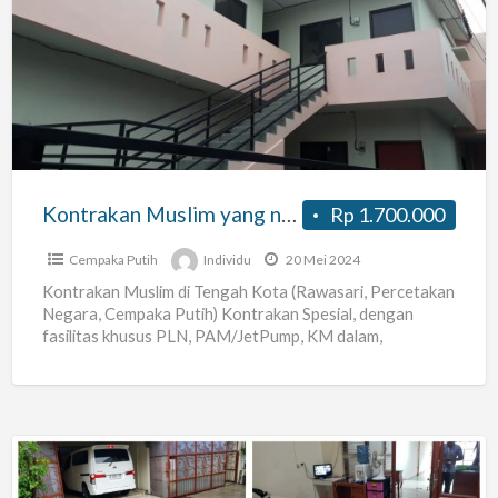
Muslim
yang
nyaman
dan
Asri
Kontrakan Muslim yang nyaman dan Asri
Rp 1.700.000
Cempaka Putih
Individu
20 Mei 2024
Kontrakan Muslim di Tengah Kota (Rawasari, Percetakan
Negara, Cempaka Putih) Kontrakan Spesial, dengan
fasilitas khusus PLN, PAM/JetPump, KM dalam,
Dapur/Paintry, Wastafel, R. Tamu dan Balkon/Teras
[…]
Kost