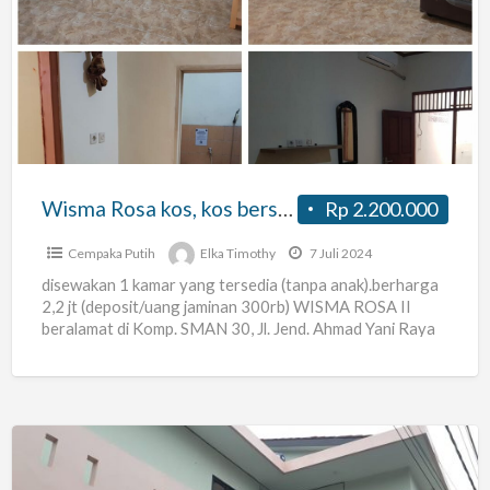
Rosa
kos,
kos
bersih,
asri,
nyaman
dan
Wisma Rosa kos, kos bersih, asri, nyaman dan aman, boleh suami istri, akses mudah.
Rp 2.200.000
aman,
boleh
Cempaka Putih
Elka Timothy
7 Juli 2024
suami
disewakan 1 kamar yang tersedia (tanpa anak).berharga
2,2 jt (deposit/uang jaminan 300rb) WISMA ROSA II
istri,
beralamat di Komp. SMAN 30, Jl. Jend. Ahmad Yani Raya
akses
[…]
mudah.
Kontrakan