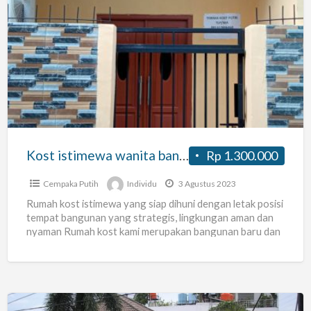
Kost
istimewa
wanita
bangunan
baru
Kost istimewa wanita bangunan baru
Rp 1.300.000
Cempaka Putih
Individu
3 Agustus 2023
Rumah kost istimewa yang siap dihuni dengan letak posisi
tempat bangunan yang strategis, lingkungan aman dan
nyaman Rumah kost kami merupakan bangunan baru dan
semua
[…]