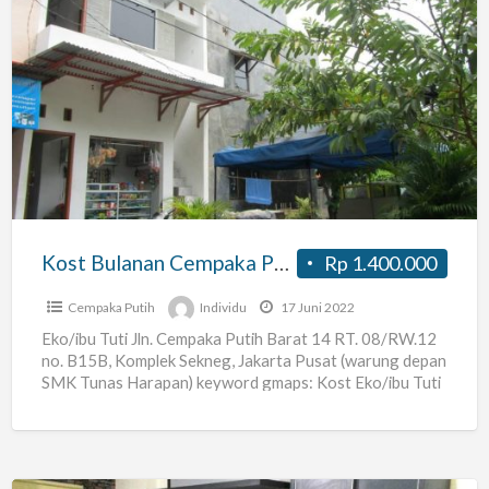
Kost
Bulanan
Cempaka
Putih
Barat
Kost Bulanan Cempaka Putih Barat
Rp 1.400.000
Cempaka Putih
Individu
17 Juni 2022
Eko/ibu Tuti Jln. Cempaka Putih Barat 14 RT. 08/RW.12
no. B15B, Komplek Sekneg, Jakarta Pusat (warung depan
SMK Tunas Harapan) keyword gmaps: Kost Eko/ibu Tuti
[…]