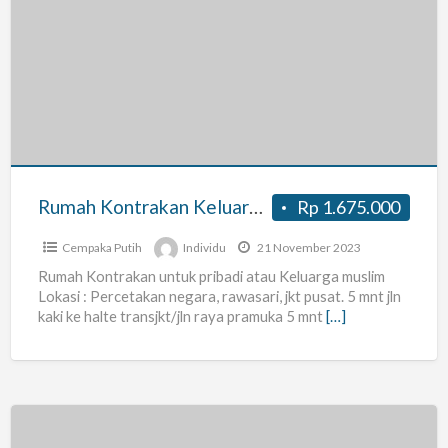
Rumah
Kontrakan
Keluarga
Muslim
Karyawan
/
Dosen
/
Rumah Kontrakan Keluarga Muslim Karyawan / Dosen / Guru / Ustadz
Rp 1.675.000
Guru
/
Cempaka Putih
Individu
21 November 2023
Ustadz
Rumah Kontrakan untuk pribadi atau Keluarga muslim
Lokasi : Percetakan negara, rawasari, jkt pusat. 5 mnt jln
kaki ke halte transjkt/jln raya pramuka 5 mnt
[…]