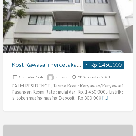
Kost
Rawasari
Percetakan
Negara
Cempaka
Putih
Jakarta
Pusat
Kost Rawasari Percetakan Negara Cempaka Putih Jakarta Pusat
Rp 1.450.000
Cempaka Putih
Individu
28 September 2023
PALM RESIDENCE , Terima Kost : Karyawan/Karyawati
Pasangan Resmi Rate : mulai dari Rp. 1,450,000,- Listrik :
isi token masing masing Deposit : Rp 300,000
[…]