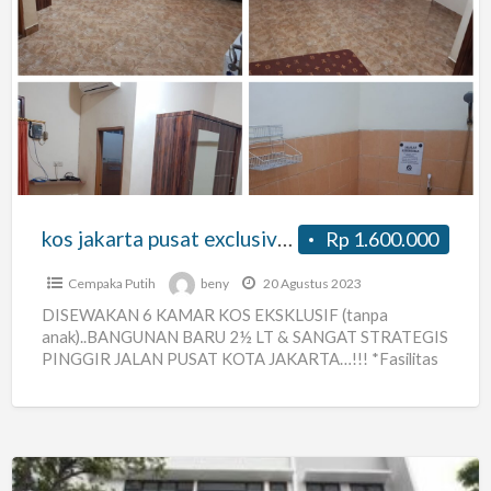
kos
jakarta
pusat
exclusive
wisma
RoSa
II
kos jakarta pusat exclusive wisma RoSa II
Rp 1.600.000
Cempaka Putih
beny
20 Agustus 2023
DISEWAKAN 6 KAMAR KOS EKSKLUSIF (tanpa
anak)..BANGUNAN BARU 2½ LT & SANGAT STRATEGIS
PINGGIR JALAN PUSAT KOTA JAKARTA…!!! *Fasilitas
Kamar:* 1. Luas Kamar 13,5 –
[…]