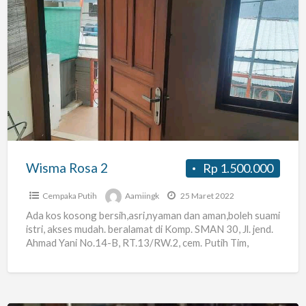
Wisma
Rosa
2
Wisma Rosa 2
Rp 1.500.000
Cempaka Putih
Aamiingk
25 Maret 2022
Ada kos kosong bersih,asri,nyaman dan aman,boleh suami
istri, akses mudah. beralamat di Komp. SMAN 30, Jl. jend.
Ahmad Yani No.14-B, RT.13/RW.2, cem. Putih Tim,
kec.cemp.
[…]