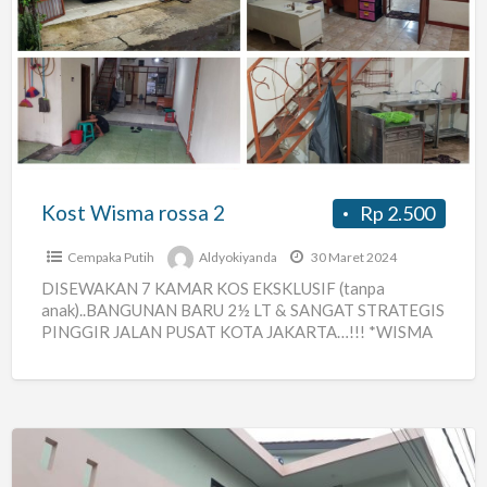
Wisma
rossa
2
Kost Wisma rossa 2
Rp 2.500
Cempaka Putih
Aldyokiyanda
30 Maret 2024
DISEWAKAN 7 KAMAR KOS EKSKLUSIF (tanpa
anak)..BANGUNAN BARU 2½ LT & SANGAT STRATEGIS
PINGGIR JALAN PUSAT KOTA JAKARTA…!!! *WISMA
ROSA II* *Lokasi:* Komp. SMAN 30,
[…]
Kontrakan