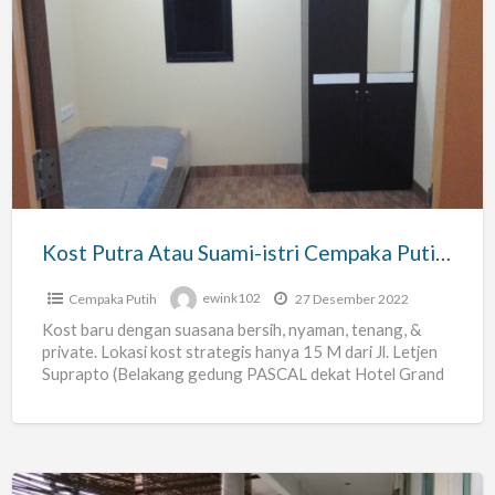
Kost
Putra
Atau
Suami-
istri
Cempaka
Putih
(kost
Kost Putra Atau Suami-istri Cempaka Putih (kost Rabyan)
Rabyan)
Cempaka Putih
ewink102
27 Desember 2022
Kost baru dengan suasana bersih, nyaman, tenang, &
private. Lokasi kost strategis hanya 15 M dari Jl. Letjen
Suprapto (Belakang gedung PASCAL dekat Hotel Grand
[…]