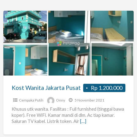
Kost
Wanita
Jakarta
Pusat
Kost Wanita Jakarta Pusat
Rp 1.200.000
Cempaka Putih
Onny
5 November 2021
Khusus utk wanita. Fasilitas : Full furnished (tinggal bawa
koper). Free WiFi. Kamar mandi di dlm. Ac tiap kamar.
Saluran TV kabel. Listrik token. Air
[…]