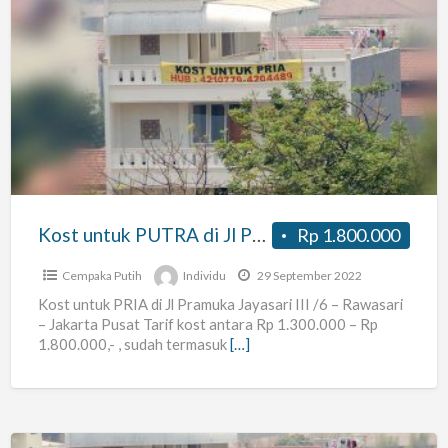
Kost
untuk
PUTRA
di
Jl
Pramuka
–
Jakarta
Kost untuk PUTRA di Jl Pramuka – Jakarta Pusat
Rp 1.800.000
Pusat
Cempaka Putih
Individu
29 September 2022
Kost untuk PRIA di Jl Pramuka Jayasari III /6 – Rawasari
– Jakarta Pusat Tarif kost antara Rp 1.300.000 – Rp
1.800.000,- , sudah termasuk
[…]