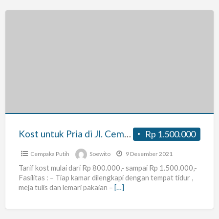
Kost
untuk
Pria
di
Jl.
Cempaka
Raya
No
Kost untuk Pria di Jl. Cempaka Raya No 9 Rt 14/04 – Cempaka Putih Barat
Rp 1.500.000
9
Rt
Cempaka Putih
Soewito
9 Desember 2021
14/04
Tarif kost mulai dari Rp 800.000,- sampai Rp 1.500.000,-
Fasilitas : – Tiap kamar dilengkapi dengan tempat tidur ,
–
meja tulis dan lemari pakaian –
[…]
Cempaka
Putih
Barat