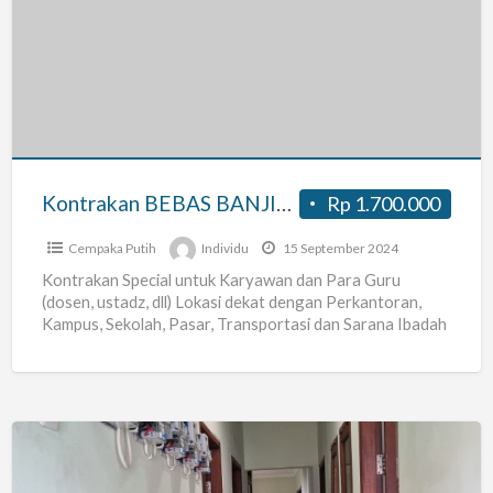
BEBAS
BANJIR
&
Dekat
Perkantoran,
Strategis
di
Kontrakan BEBAS BANJIR & Dekat Perkantoran, Strategis di Cempaka Putih
Rp 1.700.000
Cempaka
Putih
Cempaka Putih
Individu
15 September 2024
Kontrakan Special untuk Karyawan dan Para Guru
(dosen, ustadz, dll) Lokasi dekat dengan Perkantoran,
Kampus, Sekolah, Pasar, Transportasi dan Sarana Ibadah
Cukup Berjalan Kaki utuk
[…]
Kost