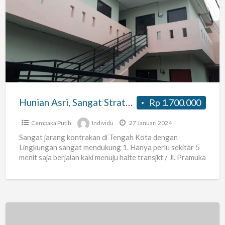
Asri,
Sangat
Strategis,
Nyaman,
dan
Bebas
Banjir
Hunian Asri, Sangat Strategis, Nyaman, dan Bebas Banjir
Rp 1.700.000
Cempaka Putih
Individu
27 Januari 2024
Sangat jarang kontrakan di Tengah Kota dengan
Lingkungan sangat mendukung 1. Hanya perlu sekitar 5
menit saja berjalan kaki menuju halte transjkt / Jl. Pramuka
[…]