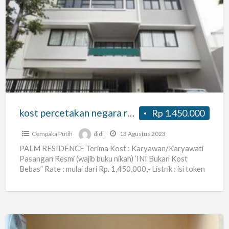
kost
percetakan
negara
rawasari
pramuka
cempaka
putih
jakpus
kost percetakan negara rawasari pramuka cempaka putih jakpus
Rp 1.450.000
Cempaka Putih
didi
13 Agustus 2023
PALM RESIDENCE Terima Kost : Karyawan/Karyawati
Pasangan Resmi (wajib buku nikah) ‘INI Bukan Kost
Bebas” Rate : mulai dari Rp. 1,450,000,- Listrik : isi token
[…]