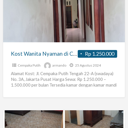
Wanita
Nyaman
di
Cempaka
Putih
Tengah
Kost Wanita Nyaman di Cempaka Putih Tengah
Rp 1.250.000
Cempaka Putih
armando
25 Agustus 2024
Alamat Kost: Jl. Cempaka Putih Tengah 22-A (swadaya)
No. 3A, Jakarta Pusat Harga Sewa: Rp 1.250.000 –
1.500.000 per bulan Tersedia kamar dengan kamar mandi
[…]
Wisma