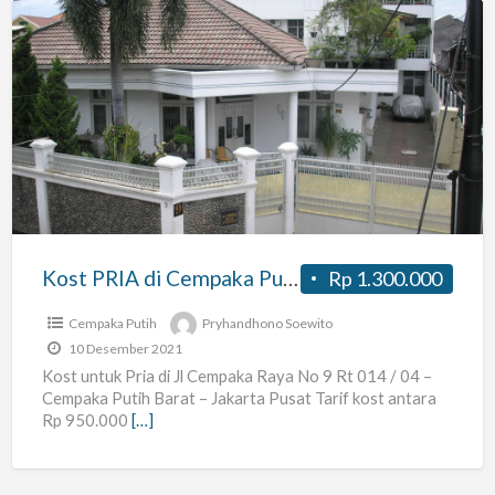
Kost
PRIA
di
Cempaka
Putih
Barat
–
Jakarta
Kost PRIA di Cempaka Putih Barat – Jakarta Pusat
Rp 1.300.000
Pusat
Cempaka Putih
Pryhandhono Soewito
10 Desember 2021
Kost untuk Pria di Jl Cempaka Raya No 9 Rt 014 / 04 –
Cempaka Putih Barat – Jakarta Pusat Tarif kost antara
Rp 950.000
[…]