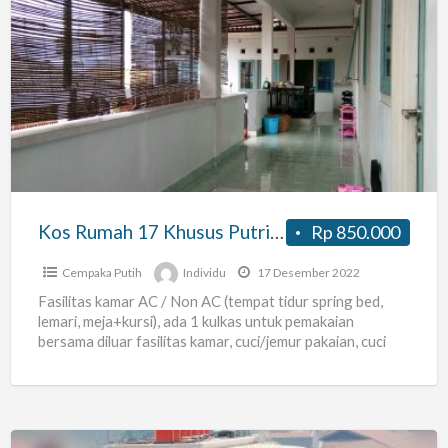
Kos
Rumah
17
Khusus
Putri,
Cempaka
Putih
Tengah
Kos Rumah 17 Khusus Putri, Cempaka Putih Tengah (Karyawati/Mahasiswi)
Rp 850.000
(Karyawati/Mahasiswi)
Cempaka Putih
Individu
17 Desember 2022
Fasilitas kamar AC / Non AC (tempat tidur spring bed,
lemari, meja+kursi), ada 1 kulkas untuk pemakaian
bersama diluar fasilitas kamar, cuci/jemur pakaian, cuci
piring/peralatan
[…]