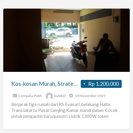
Pusat
Kos-
kosan
Murah,
Strategis,
Pramuka,
Pasar
Genjing,
Jakarta
Kos-kosan Murah, Strategis, Pramuka, Pasar Genjing, Jakarta Pusat Kamar #2
Rp 1.200.000
Pusat
Kamar
Cempaka Putih
kubikel
19 November 2021
#2
Berjarak tiga rumah dari RS Evasari, belakang Halte
TransJakarta Pasar Genjing Kamar mandi dalam. Cocok
untuk pengantin baru/pasutri Listrik 1300W token
masing2 kamar. Air tanah
[…]