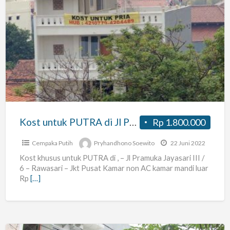
Kost
untuk
PUTRA
di
Jl
Pramuka
–
Rawasari
Kost untuk PUTRA di Jl Pramuka – Rawasari – Jakarta Pusat
Rp 1.800.000
–
Jakarta
Cempaka Putih
Pryhandhono Soewito
22 Juni 2022
Pusat
Kost khusus untuk PUTRA di , – Jl Pramuka Jayasari III /
6 – Rawasari – Jkt Pusat Kamar non AC kamar mandi luar
Rp
[…]