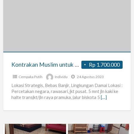
Kontrakan
Muslim
untuk
karyawan
atau
pendidik
foto
akan
Kontrakan Muslim untuk karyawan atau pendidik foto akan dikirim ke peminat
Rp 1.700.000
dikirim
ke
Cempaka Putih
Individu
24 Agustus 2023
peminat
Lokasi Strategis, Bebas Banjir, Lingkungan Damai Lokasi :
Percetakan negara, rawasari, jkt pusat. 5 mnt jln kaki ke
halte transjkt/jln raya pramuka, jalur biskota 5
[…]