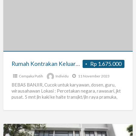
Rumah
Kontrakan
Keluarga
Muslim
khususnya
Karyawan
/
Dosen
Rumah Kontrakan Keluarga Muslim khususnya Karyawan / Dosen / Guru / Ustadz
Rp 1.675.000
/
Guru
Cempaka Putih
Individu
11 November 2023
/
BEBAS BANJIR, Cucok untuk karyawan, dosen, guru,
wirausahawan Lokasi : Percetakan negara, rawasari, jkt
Ustadz
pusat. 5 mnt jln kaki ke halte transjkt/jln raya pramuka,
jalur
[…]