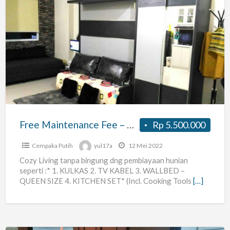
Free
Maintenance
Fee
–
Green
Pramuka
Studio
33m2
Free Maintenance Fee – Green Pramuka Studio 33m2 murah
Rp 5.500.000
murah
Cempaka Putih
yul17a
12 Mei 2022
Cozy Living tanpa bingung dng pembiayaan hunian
seperti :* 1. KULKAS 2. TV KABEL 3. WALLBED –
QUEEN SIZE 4. KITCHEN SET* (Incl. Cooking Tools
[…]