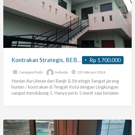
Strategis,
BEBAS
BANJIR
&
Dekat
Perkantoran
di
Kontrakan Strategis, BEBAS BANJIR & Dekat Perkantoran di Tengah Kota
Rp 1.700.000
Tengah
Kota
Cempaka Putih
Individu
23 Februari 2024
Hunian Asri,Aman dari Banjir & Strategis Sangat jarang
hunian / kontrakan di Tengah Kota dengan Lingkungan
sangat mendukung 1. Hanya perlu 5 menit saja berjalan
[…]
Wisma