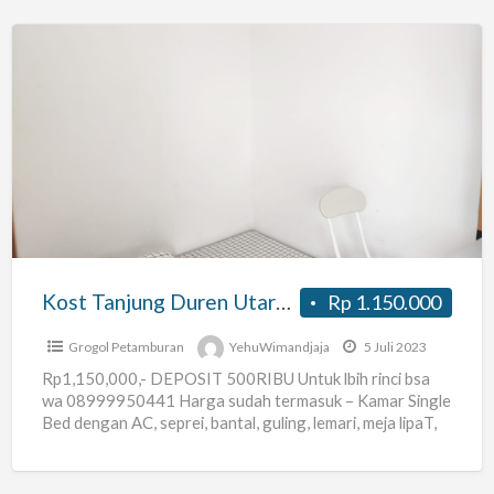
Kost
Tanjung
Duren
Utara
Grogol
–
Kost
Nyoman
Kost Tanjung Duren Utara Grogol – Kost Nyoman
Rp 1.150.000
Grogol Petamburan
YehuWimandjaja
5 Juli 2023
Rp1,150,000,- DEPOSIT 500RIBU Untuk lbih rinci bsa
wa 08999950441 Harga sudah termasuk – Kamar Single
Bed dengan AC, seprei, bantal, guling, lemari, meja lipaT,
kursi
[…]