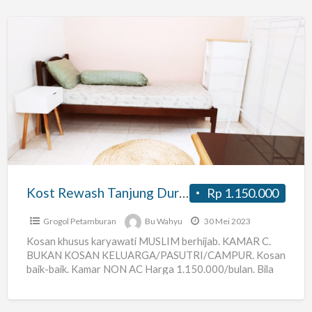
Kost
Rewash
Tanjung
Duren
Khusus
Karyawati
Muslim
Kost Rewash Tanjung Duren Khusus Karyawati Muslim
Rp 1.150.000
Grogol Petamburan
Bu Wahyu
30 Mei 2023
Kosan khusus karyawati MUSLIM berhijab. KAMAR C.
BUKAN KOSAN KELUARGA/PASUTRI/CAMPUR. Kosan
baik-baik. Kamar NON AC Harga 1.150.000/bulan. Bila
ada penggunaan kompor listrik, listrik cooker, tv,
[…]