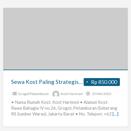
Sewa
Kost
Paling
Strategis
di
Grogol,
Jakarta
Barat
Sewa Kost Paling Strategis di Grogol, Jakarta Barat – Kost Harmoni
Rp 850.000
–
Kost
Grogol Petamburan
Kost Harmoni
15 Mei 2023
Harmoni
• Nama Rumah Kost: Kost Harmoni • Alamat Kost:
Rawa Bahagia IV no.26, Grogol, Petamburan (Seberang
RS Sumber Waras), Jakarta Barat • No. Telepon: +62
[…]