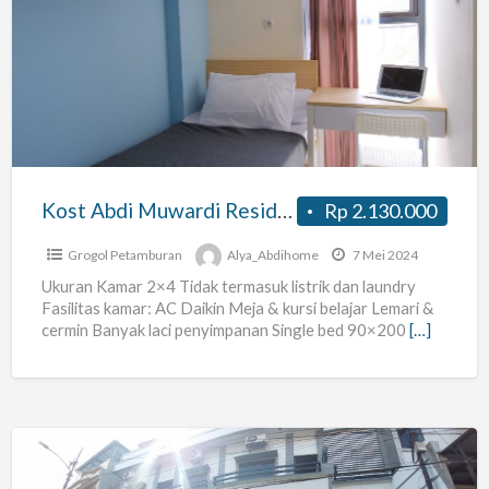
Abdi
Muwardi
Residence
Selangkah
Dari
Terminal
Grogol
Kost Abdi Muwardi Residence Selangkah Dari Terminal Grogol
Rp 2.130.000
Grogol Petamburan
Alya_Abdihome
7 Mei 2024
Ukuran Kamar 2×4 Tidak termasuk listrik dan laundry
Fasilitas kamar: AC Daikin Meja & kursi belajar Lemari &
cermin Banyak laci penyimpanan Single bed 90×200
[…]
Kost