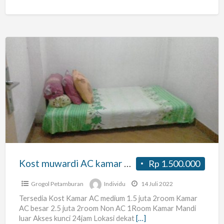
nyaman dan Asri
[…]
Kost
muwardi
AC
kamar
medium
grogol
Jak
bar
Kost muwardi AC kamar medium grogol Jak bar
Rp 1.500.000
Grogol Petamburan
Individu
14 Juli 2022
Tersedia Kost Kamar AC medium 1.5 juta 2room Kamar
AC besar 2.5 juta 2room Non AC 1Room Kamar Mandi
luar Akses kunci 24jam Lokasi dekat
[…]