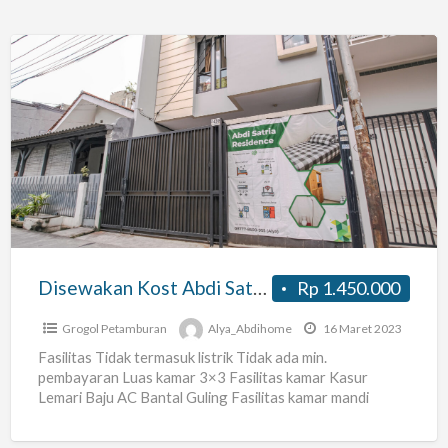
Disewakan
Kost
Abdi
Satria
Grogol
Petamburan
Harian
dan
Disewakan Kost Abdi Satria Grogol Petamburan Harian dan Bulanan
Rp 1.450.000
Bulanan
Grogol Petamburan
Alya_Abdihome
16 Maret 2023
Fasilitas Tidak termasuk listrik Tidak ada min.
pembayaran Luas kamar 3×3 Fasilitas kamar Kasur
Lemari Baju AC Bantal Guling Fasilitas kamar mandi
Kloset Duduk Shower
[…]