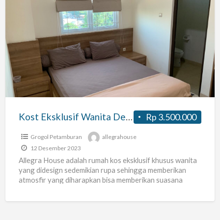
Kost
Eksklusif
Wanita
Dekat
Untar
dan
Ukrida
Kost Eksklusif Wanita Dekat Untar dan Ukrida
Rp 3.500.000
Grogol Petamburan
allegrahouse
12 Desember 2023
Allegra House adalah rumah kos eksklusif khusus wanita
yang didesign sedemikian rupa sehingga memberikan
atmosfir yang diharapkan bisa memberikan suasana
bahagia, suka cita dan penuh
[…]