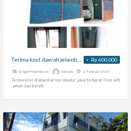
kost
daerah
jelambar,
grogol
jakarta
barat
Terima kost daerah jelambar, grogol jakarta barat
Rp 600.000
Grogol Petamburan
Individu
17 Februari 2024
Terima kost di jelambar borobudur ,jakarta barat Free wifi
, aman dan bersih
Kost