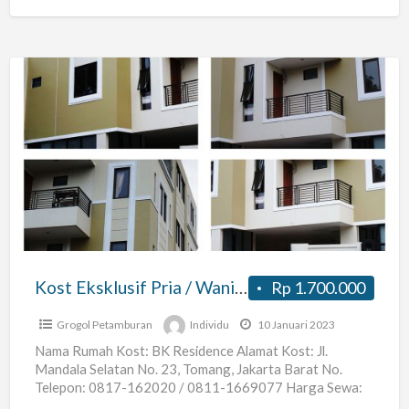
Kost
Eksklusif
Pria
/
Wanita
Bangunan
Baru
di
Kost Eksklusif Pria / Wanita Bangunan Baru di Tomang, Jakarta Barat – BK Residence
Rp 1.700.000
Tomang,
Jakarta
Grogol Petamburan
Individu
10 Januari 2023
Barat
Nama Rumah Kost: BK Residence Alamat Kost: Jl.
Mandala Selatan No. 23, Tomang, Jakarta Barat No.
–
Telepon: 0817-162020 / 0811-1669077 Harga Sewa:
BK
Rp 1.700.000 s.d
[…]