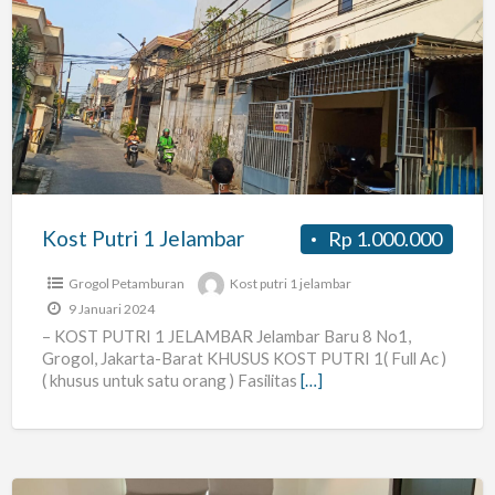
Kost
Putri
1
Jelambar
Kost Putri 1 Jelambar
Rp 1.000.000
Grogol Petamburan
Kost putri 1 jelambar
9 Januari 2024
– KOST PUTRI 1 JELAMBAR Jelambar Baru 8 No1,
Grogol, Jakarta-Barat KHUSUS KOST PUTRI 1( Full Ac )
( khusus untuk satu orang ) Fasilitas
[…]