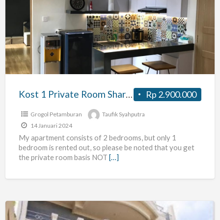
1
Private
Room
Sharing
Apartemen
Mediterania
Garden
Kost 1 Private Room Sharing Apartemen Mediterania Garden 1
Rp 2.900.000
1
Grogol Petamburan
Taufik Syahputra
14 Januari 2024
My apartment consists of 2 bedrooms, but only 1
bedroom is rented out, so please be noted that you get
the private room basis NOT
[…]