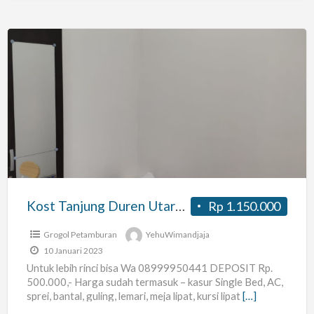
Kost
Tanjung
Duren
Utara
–
Kost
Nyomans
Kost Tanjung Duren Utara – Kost Nyomans
Rp 1.150.000
Grogol Petamburan
YehuWimandjaja
10 Januari 2023
Untuk lebih rinci bisa Wa 08999950441 DEPOSIT Rp.
500.000,- Harga sudah termasuk – kasur Single Bed, AC,
sprei, bantal, guling, lemari, meja lipat, kursi lipat
[…]