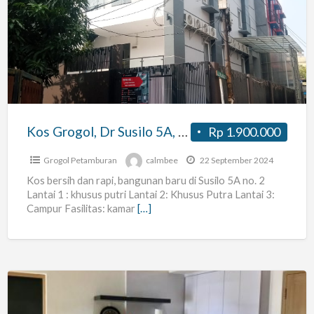
Grogol,
Dr
Susilo
5A,
baru
dan
bersih
Kos Grogol, Dr Susilo 5A, baru dan bersih
Rp 1.900.000
Grogol Petamburan
calmbee
22 September 2024
Kos bersih dan rapi, bangunan baru di Susilo 5A no. 2
Lantai 1 : khusus putri Lantai 2: Khusus Putra Lantai 3:
Campur Fasilitas: kamar
[…]
Sharing