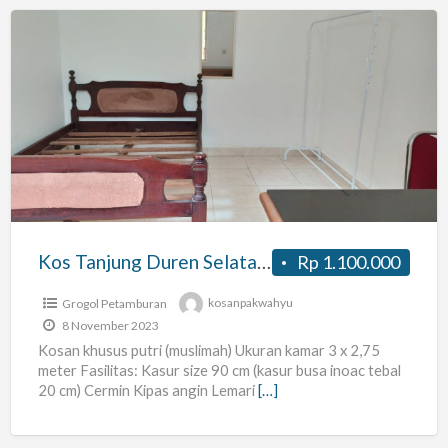
Kos
Tanjung
Duren
Selatan
–
Khusus
Muslimah
Kos Tanjung Duren Selatan – Khusus Muslimah
Rp 1.100.000
Grogol Petamburan
kosanpakwahyu
8 November 2023
Kosan khusus putri (muslimah) Ukuran kamar 3 x 2,75
meter Fasilitas: Kasur size 90 cm (kasur busa inoac tebal
20 cm) Cermin Kipas angin Lemari
[…]