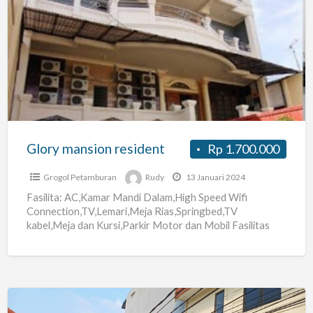
Glory
mansion
resident
Glory mansion resident
Rp 1.700.000
Grogol Petamburan
Rudy
13 Januari 2024
Fasilita: AC,Kamar Mandi Dalam,High Speed Wifi
Connection,TV,Lemari,Meja Rias,Springbed,TV
kabel,Meja dan Kursi,Parkir Motor dan Mobil Fasilitas
Umum: Kitchen,/Dapur,Refrigerator/Kulkas,Tv,Laundry
Kiloan,Cuci Gosok,Wifi,Cctv/24Hour securiry,Living
Room/Ruang Tamu,Maid/Pembantu, dan Satpam Malam.
[…]