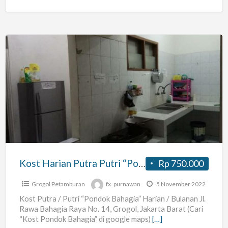
Kost
Harian
Putra
Putri
“Pondok
Bahagia”
Kost Harian Putra Putri “Pondok Bahagia”
Rp 750.000
Grogol Petamburan
fx_purnawan
5 November 2022
Kost Putra / Putri “Pondok Bahagia” Harian / Bulanan Jl.
Rawa Bahagia Raya No. 14, Grogol, Jakarta Barat (Cari
“Kost Pondok Bahagia” di google maps)
[…]