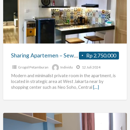
Apartemen
–
Sewa
1
Kamar
Apartemen
Mediterania
Sharing Apartemen – Sewa 1 Kamar Apartemen Mediterania Garden 1
Rp 2.750.000
Garden
1
Grogol Petamburan
Individu
12 Juli 2024
Modern and minimalist private room in the apartment, is
located in strategic area at West Jakarta near by
shopping center such as Neo Soho, Central
[…]
Kost