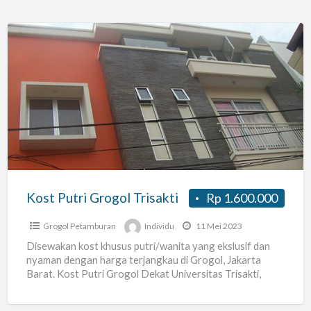
Kost
Putri
Grogol
Trisakti
Kost Putri Grogol Trisakti
Rp 1.600.000
Grogol Petamburan
Individu
11 Mei 2023
Disewakan kost khusus putri/wanita yang ekslusif dan
nyaman dengan harga terjangkau di Grogol, Jakarta
Barat. Kost Putri Grogol Dekat Universitas Trisakti,
Universitas Tarumanagara (Untar). Ke
[…]