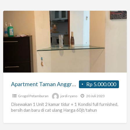
Apartment
Taman
Anggrek
Furnished
Apartment Taman Anggrek Furnished
Rp 5.000.000
Grogol Petamburan
jordi ryano
20 Juli 2023
Disewakan 1 Unit 2 kamar tidur + 1 Kondisi full furnished,
bersih dan baru di cat ulang Harga 60jt/tahun