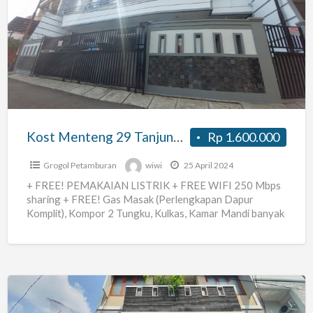
Menteng
29
Tanjung
Duren
Kost Menteng 29 Tanjung Duren
Rp 1.600.000
Grogol Petamburan
wiwi
25 April 2024
+ FREE! PEMAKAIAN LISTRIK + FREE WIFI 250 Mbps
sharing + FREE! Gas Masak (Perlengkapan Dapur
Komplit), Kompor 2 Tungku, Kulkas, Kamar Mandi banyak
+
[…]
KOS