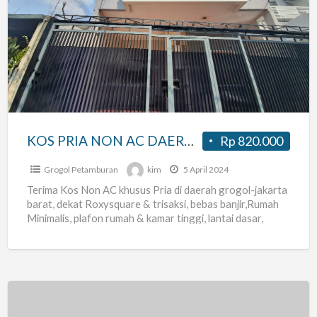
PRIA
NON
AC
DAERAH
GROGOL
KOS PRIA NON AC DAERAH GROGOL
Rp 820.000
Grogol Petamburan
kim
5 April 2024
Terima Kos Non AC khusus Pria di daerah grogol-jakarta
barat, dekat Roxysquare & trisaksi, bebas banjir,Rumah
Minimalis, plafon rumah & kamar tinggi, lantai dasar,
adem,
[…]
Kost