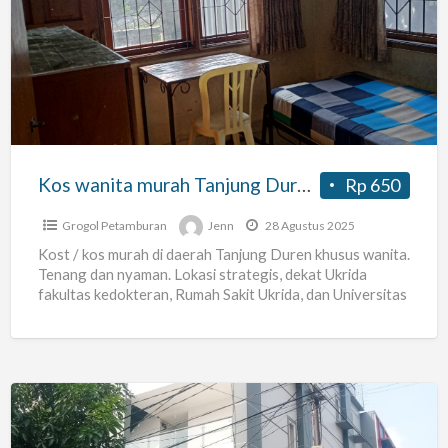
wanita
murah
Tanjung
Duren
Jakarta
Barat
Kos wanita murah Tanjung Duren Jakarta Barat
Rp 650
Grogol Petamburan
Jenn
28 Agustus 2025
Kost / kos murah di daerah Tanjung Duren khusus wanita.
Tenang dan nyaman. Lokasi strategis, dekat Ukrida
fakultas kedokteran, Rumah Sakit Ukrida, dan Universitas
Esa
[…]
Kos