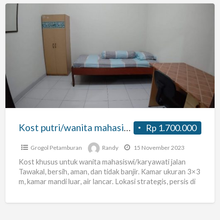
Kost
putri/wanita
mahasiswi/karyawati
Tawakal,
Grogol,
strategis,
dekat
Trisakti
Kost putri/wanita mahasiswi/karyawati Tawakal, Grogol, strategis, dekat Trisakti & Untar
Rp 1.700.000
&
Untar
Grogol Petamburan
Randy
15 November 2023
Kost khusus untuk wanita mahasiswi/karyawati jalan
Tawakal, bersih, aman, dan tidak banjir. Kamar ukuran 3×3
m, kamar mandi luar, air lancar. Lokasi strategis, persis di
[…]