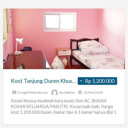
Kost
Tanjung
Duren
Khusus
Karyawati
Muslim
Kost Tanjung Duren Khusus Karyawati Muslim
Rp 1.200.000
Grogol Petamburan
Bu Wahyu
13 Mei 2023
Kosan khusus muslimah karyawati, Non AC. BUKAN
KOSAN KELUARGA/PASUTRI. Kosan baik-baik. Harga
kost 1.200.000/bulan. Kamar tipe A 1 kamar hanya diisi 1
orang. Ukuran kamar
[…]