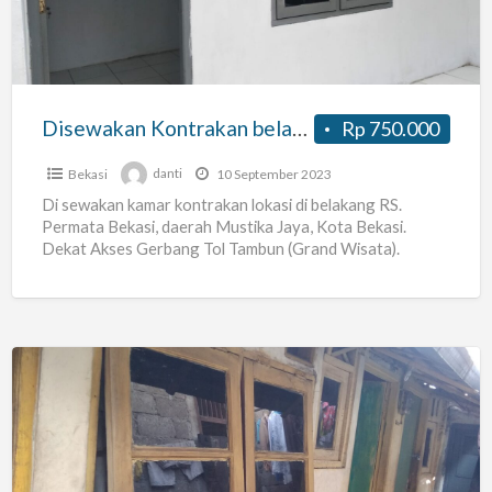
Permata
Bekasi
(Mustika
Jaya)
Disewakan Kontrakan belakang RS. Permata Bekasi (Mustika Jaya) – 2
Rp 750.000
–
2
Bekasi
danti
10 September 2023
Di sewakan kamar kontrakan lokasi di belakang RS.
Permata Bekasi, daerah Mustika Jaya, Kota Bekasi.
Dekat Akses Gerbang Tol Tambun (Grand Wisata).
Alamat lengkap :
[…]
Kost
Kontrakan
Termurah
Strategis