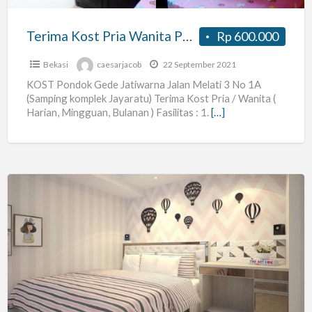
Jatiwarna
Bekasi
Terima Kost Pria Wanita Pondok Gede Jatiwarna Bekasi (Akses Tol 100m)
Rp 600.000
(Akses
Tol
Bekasi
caesarjacob
22 September 2021
100m)
KOST Pondok Gede Jatiwarna Jalan Melati 3 No 1A
(Samping komplek Jayaratu) Terima Kost Pria / Wanita (
Harian, Mingguan, Bulanan ) Fasilitas : 1.
[…]
Kos
Wanita
Cibubur
Mercubuana
Azmya