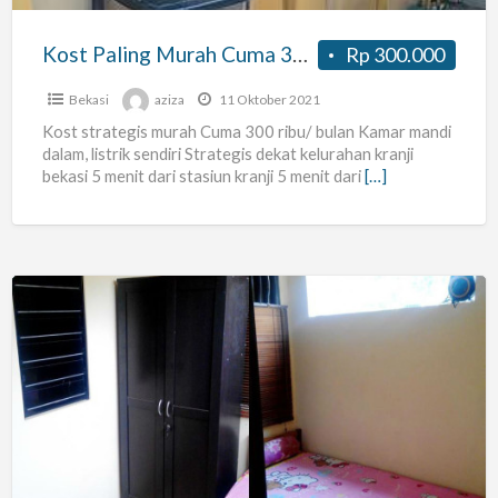
Kamar
Mandi
Kost Paling Murah Cuma 300 rb/bln Kamar Mandi Dalam Strategis
Rp 300.000
Dalam
Strategis
Bekasi
aziza
11 Oktober 2021
Kost strategis murah Cuma 300 ribu/ bulan Kamar mandi
dalam, listrik sendiri Strategis dekat kelurahan kranji
bekasi 5 menit dari stasiun kranji 5 menit dari
[…]
Terima
Kost
Pria
Wanita
Pondok
Gede