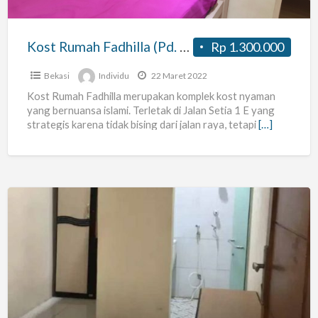
Kost Rumah Fadhilla (Pd. Gede, Bekasi)
Rp 1.300.000
Bekasi
Individu
22 Maret 2022
Kost Rumah Fadhilla merupakan komplek kost nyaman
yang bernuansa islami. Terletak di Jalan Setia 1 E yang
strategis karena tidak bising dari jalan raya, tetapi
[…]
Kost
Jatiwarna
Khusus
Putri
Murah
dan