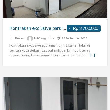
di
Kota
Bekasi
Kontrakan exclusive parkir mobil di Kota Bekasi
Rp 3.700.000
Bekasi
Latifa-Agustine
24 September 2023
kontrakan exclusive spt rumah dgn 1 kamar tidur di
tengah kota Bekasi. Layout rmh, parkir mobil, teras
depan, ruang tamu, kamar tidur utama, kamar tidur
[…]
Disewakan
Kontrakan
belakang
RS.