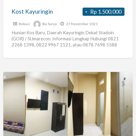
Kost Kayuringin
Rp 1.500.000
Bekasi
Ibu Surya
27 November 2021
Hunian Kos Baru, Daerah Kayuringin Dekat Stadoin
(GOR) / SUmarecon. Informasi Lengkap Hubungi 0821
2268 1398, 0822 9967 2121, atau 0878 7698 5588
Akses Jalan
[…]
Terima
Kost
AC
Pria
Wanita
Pondok
Gede