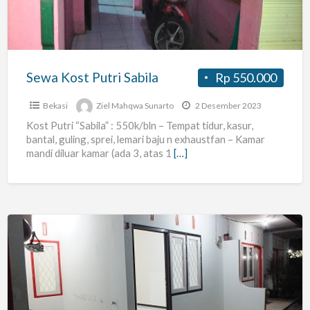
Sewa Kost Putri Sabila
Rp 550.000
Bekasi
Ziel Mahqwa Sunarto
2 Desember 2023
Kost Putri “Sabila” : 550k/bln – Tempat tidur, kasur,
bantal, guling, sprei, lemari baju n exhaustfan – Kamar
mandi diluar kamar (ada 3, atas 1
[…]
Kontrakan
exclusive
parkir
mobil