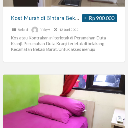
Kranji)
Kost Murah di Bintara Bekasi (Duta Kranji)
Rp 900.000
Bekasi
RickyH
12 Juni 2022
Kos atau Kontrakan ini terletak di Perumahan Duta
Kranji. Perumahan Duta Kranji terletak di belakang
Kecamatan Bekasi Barat. Untuk akses menuju
Perumahan ini sangat mudah
[…]
Kost
Rumah
Fadhilla
(Pd.
Gede,
Bekasi)