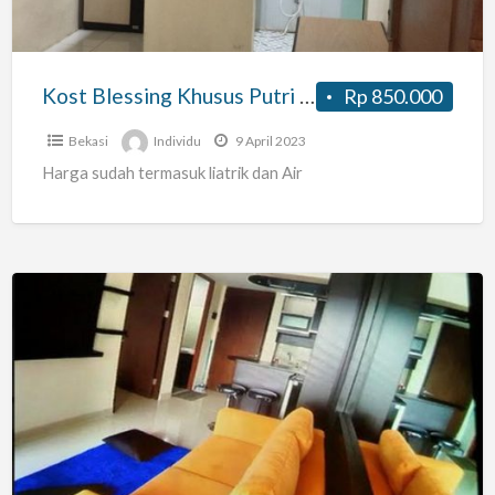
Murah
Kost Blessing Khusus Putri Jatiwarna Murah
Rp 850.000
Bekasi
Individu
9 April 2023
Harga sudah termasuk liatrik dan Air
SEWA
APARTEMEN
Grand
Icon
Caman
2BR