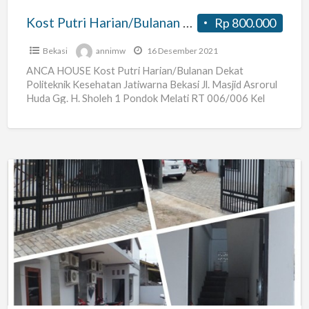
Bekasi
Kost Putri Harian/Bulanan Dekat Politeknik Kesehatan Jatiwarna Bekasi
Rp 800.000
Bekasi
annimw
16 Desember 2021
ANCA HOUSE Kost Putri Harian/Bulanan Dekat
Politeknik Kesehatan Jatiwarna Bekasi Jl. Masjid Asrorul
Huda Gg. H. Sholeh 1 Pondok Melati RT 006/006 Kel
Jatiwarna Kec
[…]
kost
baru,
nyaman
dan
strategis