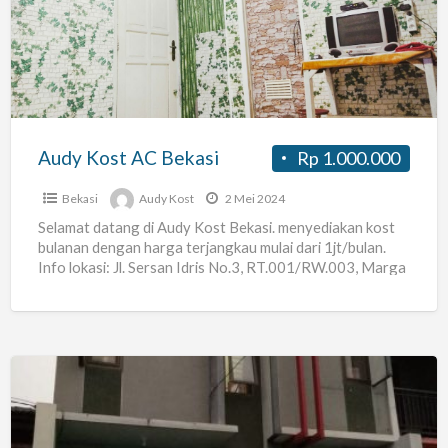
AC
Bekasi
Audy Kost AC Bekasi
Rp 1.000.000
Bekasi
Audy Kost
2 Mei 2024
Selamat datang di Audy Kost Bekasi. menyediakan kost
bulanan dengan harga terjangkau mulai dari 1jt/bulan.
Info lokasi: Jl. Sersan Idris No.3, RT.001/RW.003, Marga
Jaya, Kec.
[…]
Kamar
Kost