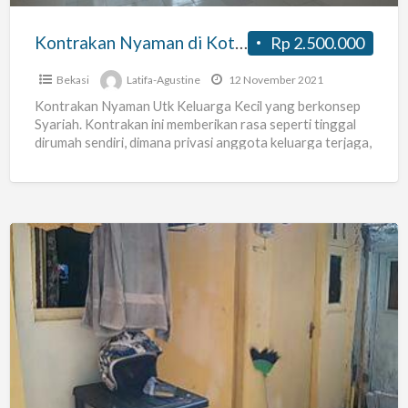
wifi
gratis
Kontrakan Nyaman di Kota Bekasi (Exclusive) wifi gratis
Rp 2.500.000
Bekasi
Latifa-Agustine
12 November 2021
Kontrakan Nyaman Utk Keluarga Kecil yang berkonsep
Syariah. Kontrakan ini memberikan rasa seperti tinggal
dirumah sendiri, dimana privasi anggota keluarga terjaga,
keamanan keluarga juga terpelihara,
[…]
Kost
Paling
Murah
Cuma
300
rb/bln