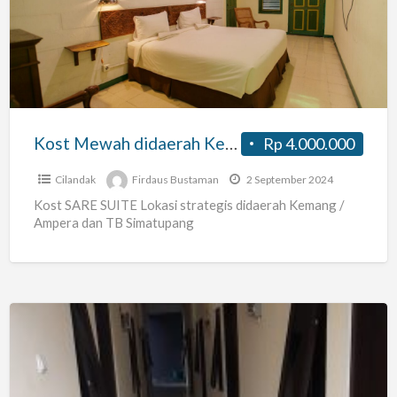
didaerah
Kemang
/
Ampera
/
TB
Kost Mewah didaerah Kemang / Ampera / TB Simatupang
Rp 4.000.000
Simatupang
Cilandak
Firdaus Bustaman
2 September 2024
Kost SARE SUITE Lokasi strategis didaerah Kemang /
Ampera dan TB Simatupang
INDEKOST
CILANDAK
BARAT