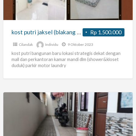
citos
mall)
kost putri jaksel (blakang citos mall)
Rp 1.500.000
Cilandak
Individu
9 Oktober 2023
kost putri bangunan baru lokasi strategis dekat dengan
mall dan perkantoran kamar mandi dlm (shower&kloset
duduk) parkir motor laundry
Kost
exclusive