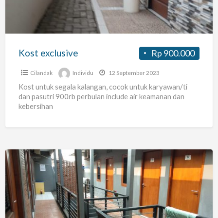
Kost exclusive
Rp 900.000
Cilandak
Individu
12 September 2023
Kost untuk segala kalangan, cocok untuk karyawan/ti
dan pasutri 900rb perbulan include air keamanan dan
kebersihan
Kost
Murah
tapi
Gak