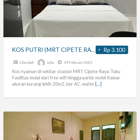
(MRT
CIPETE
RAYA
TUKU)
KOS PUTRI (MRT CIPETE RAYA TUKU)
Rp 3.100
Cilandak
Julia
19 Februari 2025
Kos nyaman di sekitar stasiun MRT Cipete Raya Tuku
Fasilitas mulai dari free wifi hingga parkir mobil Kamar
ukuran kurang lebih 20m2, ber AC, water
[…]
Kost
Mewah