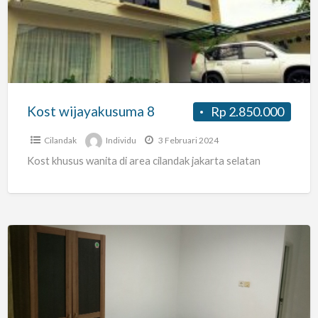
8
Kost wijayakusuma 8
Rp 2.850.000
Cilandak
Individu
3 Februari 2024
Kost khusus wanita di area cilandak jakarta selatan
KOST
PUTRI
Terogong