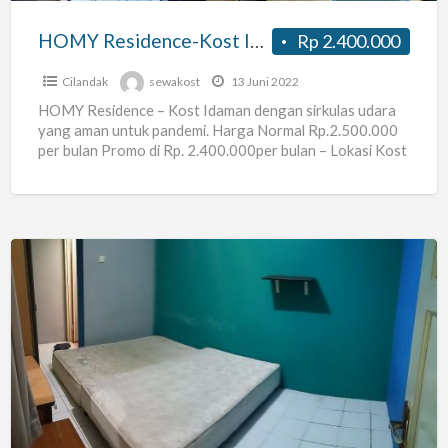
Fatmawati
HOMY Residence-Kost Idaman Dekat Stasiun MRT Fatmawati
Rp 2.400.000
Cilandak
sewakost
13 Juni 2022
HOMY Residence – Kost Idaman dengan sirkulas udara
yang aman untuk pandemi. Harga Normal Rp.2.500.000
per bulan Promo di Rp. 2.400.000per bulan – Lokasi Kost
[…]
Kost
Pria
&
Wanita
AC
dekat