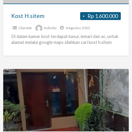
Kost H.sitem
Rp 1.600.000
Cilandak
Individu
4 Agustus 2022
Di dalam kamar kost terdapat kasur, lemari dan ac, untuk
alamat melalui google maps silahkan cari kost h.sitem
DI
SEWAKAN
DAERAH
CILANDAK
JAKARTA
SELATAN