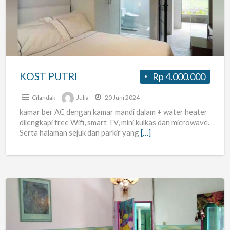
KOST PUTRI
Rp 4.000.000
Cilandak
Julia
20 Juni 2024
kamar ber AC dengan kamar mandi dalam + water heater
dilengkapi free Wifi, smart TV, mini kulkas dan microwave.
Serta halaman sejuk dan parkir yang
[…]
Guesthouse
Kos