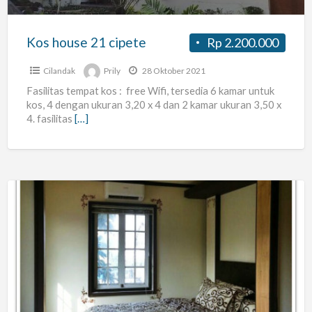
Kos house 21 cipete
Rp 2.200.000
Cilandak
Prily
28 Oktober 2021
Fasilitas tempat kos : free Wifi, tersedia 6 kamar untuk
kos, 4 dengan ukuran 3,20 x 4 dan 2 kamar ukuran 3,50 x
4. fasilitas
[…]
Kost
Exclusive
Bulanan
Di
Pondok
Labu