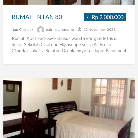
RUMAH INTAN 80
Rp 2.000.000
Cilandak
putrinatariasisno
12 November 2021
Rumah Kost Exclusive khusus wanita yang terletak di
dekat Sekolah Cikal dan Highscope serta All Fresh
Cilandak Jakarta Selatan Di dalamnya terdapat 8 kamar. 4
[…]
Kosan
di
Kemang,
Jakarta
Selatan