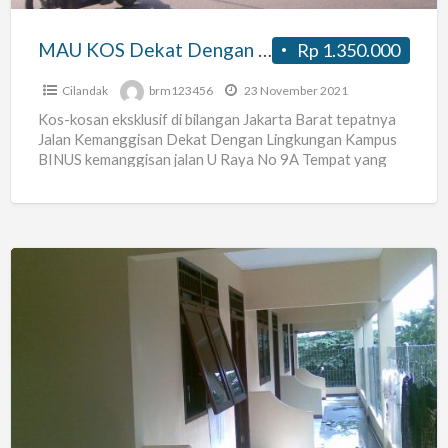
Hanya
Kos
MAU KOS Dekat Dengan Kampus BINUS Hanya Kos Jalan U Raya 9A Kemanggisan
Rp 1.350.000
Jalan
U
Cilandak
brm123456
23 November 2021
Raya
Kos-kosan eksklusif di bilangan Jakarta Barat tepatnya
Jalan Kemanggisan Dekat Dengan Lingkungan Kampus
9A
BINUS kemanggisan jalan U Raya No 9A Tempat yang
Kemanggisan
nyaman dan Asri
[…]
Kost-
Kostan
di
Daerah
Pondok
Labu