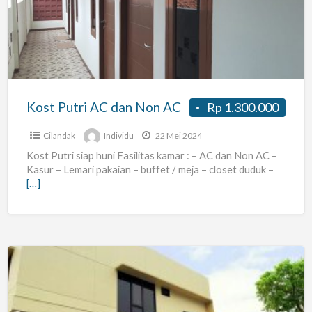
AC
dan
Non
AC
Kost Putri AC dan Non AC
Rp 1.300.000
Cilandak
Individu
22 Mei 2024
Kost Putri siap huni Fasilitas kamar : – AC dan Non AC –
Kasur – Lemari pakaian – buffet / meja – closet duduk –
[…]
Kost
wijayakusuma