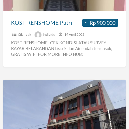
KOST RENSHOME Putri
Rp 900.000
Cilandak
Individu
19 April 2023
KOST RENSHOME- CEK KONDISI ATAU SURVEY
BAYAR BELAKANGAN Listrik dan Air sudah termasuk,
GRATIS WIFI FOR MORE INFO HUB:
081399290276/085697303202
https://travelrens.home.blog/2019/04/12/kost-
renshome/
Kos
Lebak
Bulus
Wifi