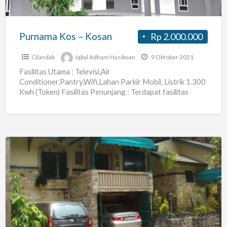
Purnama Kos – Kosan
Rp 2.000.000
Cilandak
Iqbal Adham Hasibuan
9 Oktober 2021
Fasilitas Utama : Televisi,Air
Conditioner,Pantry,Wifi,Lahan Parkir Mobil, Listrik 1.300
Kwh (Token) Fasilitas Penunjang : Terdapat fasilitas
laundry kiloan Lokasi dekat dengan Komunal Area : 1.
[…]
Kost
Wanita
Jakarta
Selatan