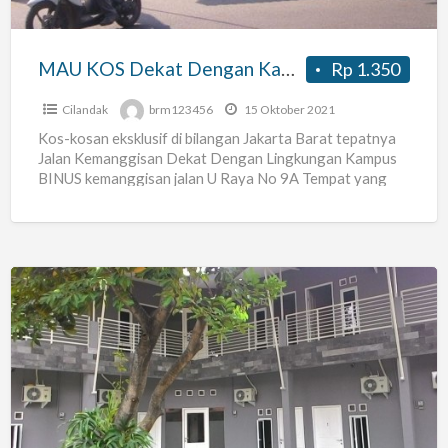
Hanya
Kos
MAU KOS Dekat Dengan Kampus BINUS Hanya Kos Jalan U Raya 9A Kemanggisan
Rp 1.350
Jalan
U
Cilandak
brm123456
15 Oktober 2021
Raya
Kos-kosan eksklusif di bilangan Jakarta Barat tepatnya
Jalan Kemanggisan Dekat Dengan Lingkungan Kampus
9A
BINUS kemanggisan jalan U Raya No 9A Tempat yang
Kemanggisan
nyaman dan Asri
[…]
Purnama
Kos
–
Kosan