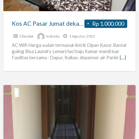
MRT
Lebak
Bulus
Kos AC Pasar Jumat dekat MRT Lebak Bulus tinggal 1 kamar
Rp 1.000.000
tinggal
1
Cilandak
Individu
1 Agustus 2023
kamar
AC Wifi Harga sudah termasuk listrik Dipan Kasur Bantal
guling Bisa Laundry Lemari/laci baju Kamar mandi luar
Fasilitas bersama : Dapur, Kulkas, dispenser air Parkir
[…]
KOST
RENSHOME
Putri