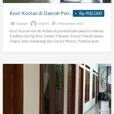
Jakarta
Selatan
Kost-Kostan di Daerah Pondok Labu Jakarta Selatan
Rp 900.000
Cilandak
novel91
14 November 2021
kost-kostan murah di daerah pondok labu jakarta selatan.
Fasilitas Spring Bed, Lemari Pakaian, Kamar Mandi dalam,
Dapur, pintu belakang dan Garasi Motor. Pembayaran
Sewa minimal
[…]
RUMAH
INTAN
80