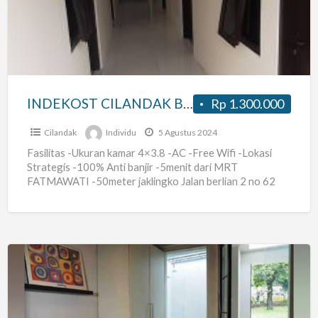
INDEKOST CILANDAK BARAT
Rp 1.300.000
Cilandak
Individu
5 Agustus 2024
Fasilitas -Ukuran kamar 4×3.8 -AC -Free Wifi -Lokasi
Strategis -100% Anti banjir -5menit dari MRT
FATMAWATI -50meter jaklingko Jalan berlian 2 no 62
rt07/02 cilandak
[…]
KOST
PUTRI