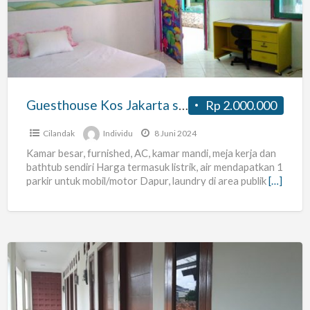
Jakarta
standard
room
Guesthouse Kos Jakarta standard room
Rp 2.000.000
Cilandak
Individu
8 Juni 2024
Kamar besar, furnished, AC, kamar mandi, meja kerja dan
bathtub sendiri Harga termasuk listrik, air mendapatkan 1
parkir untuk mobil/motor Dapur, laundry di area publik
[…]
Kost
Putri