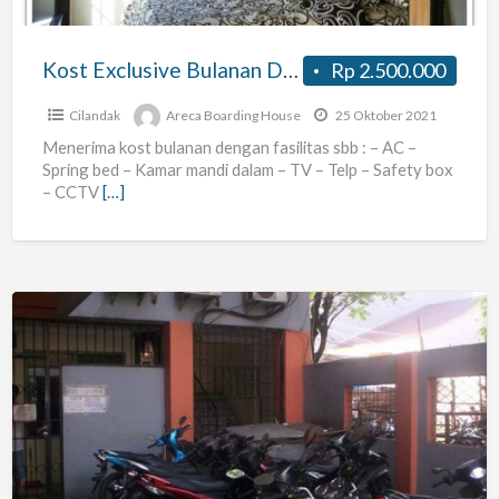
Jakarta
Selatan
Kost Exclusive Bulanan Di Pondok Labu Jakarta Selatan
Rp 2.500.000
Cilandak
Areca Boarding House
25 Oktober 2021
Menerima kost bulanan dengan fasilitas sbb : – AC –
Spring bed – Kamar mandi dalam – TV – Telp – Safety box
– CCTV
[…]
MAU
KOS
Dekat
Dengan
Pondok
Indah