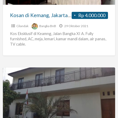
Kosan di Kemang, Jakarta Selatan
Rp 4.000.000
Cilandak
Bangka BnB
29 Oktober 2021
Kos Eksklusif di Keamng, Jalan Bangka XI A. Fully
furnished, AC, meja, lemari, kamar mandi dalam, air panas,
TV cable.
Kos
house
21
cipete