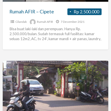
Rumah AFIR – Cipete
Rp 2.500.000
Cilandak
Rumah AFIR
7 Desember 2021
Bisa buat laki-laki dan perempuan. Hanya Rp.
2.500.000/bulan. Sudah termasuk full fasilitas: kamar
seluas 12m2, AC, tv 24′, kamar mandi + air panas, laundry,
pantry
[…]
MAU
KOS
Dekat
Dengan
Kampus
BINUS