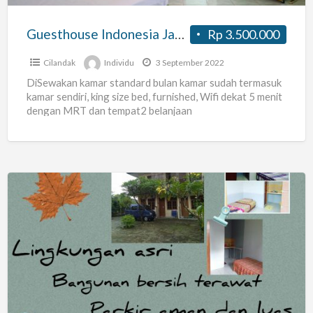
Guesthouse Indonesia Jakarta
Rp 3.500.000
Cilandak
Individu
3 September 2022
DiSewakan kamar standard bulan kamar sudah termasuk
kamar sendiri, king size bed, furnished, Wifi dekat 5 menit
dengan MRT dan tempat2 belanjaan
Kost
Fatmawati
Pondok
Labu
Cilandak