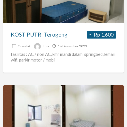
KOST PUTRI Terogong
Rp 1.600
Cilandak
Julia
16 Desember 2023
fasilitas : AC / non AC, kmr mandi dalam, springbed, lemari,
wifi, parkir motor / mobil
kost
putri
jaksel
(blakang