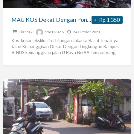
Mal
Hanya
MAU KOS Dekat Dengan Pondok Indah Mal Hanya Dil Kos Dwijaya 4 Radio Dalam
Rp 1.350
Dil
Kos
Cilandak
brm123456
24 Oktober 2021
Dwijaya
Kos-kosan eksklusif di bilangan Jakarta Barat tepatnya
Jalan Kemanggisan Dekat Dengan Lingkungan Kampus
4
BINUS kemanggisan jalan U Raya No 9A Tempat yang
Radio
nyaman dan Asri
[…]
Dalam
MAU
KOS
Dekat
Dengan
Kampus
BINUS