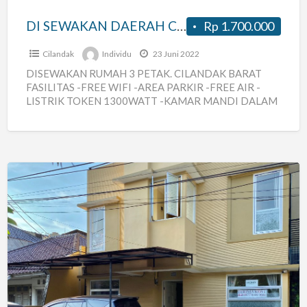
DI SEWAKAN DAERAH CILANDAK JAKARTA SELATAN
Rp 1.700.000
Cilandak
Individu
23 Juni 2022
DISEWAKAN RUMAH 3 PETAK. CILANDAK BARAT
FASILITAS -FREE WIFI -AREA PARKIR -FREE AIR -
LISTRIK TOKEN 1300WATT -KAMAR MANDI DALAM
-5MENIT DARI MRT CILANDAK -5MENIT DARI
[…]
HOMY
Residence-
Kost
Idaman
Dekat
Stasiun
MRT