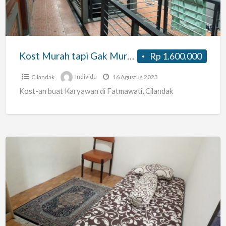
Murahan
Kost Murah tapi Gak Murahan
Rp 1.600.000
Cilandak
Individu
16 Agustus 2023
Kost-an buat Karyawan di Fatmawati, Cilandak
Kos
AC
Pasar
Jumat
dekat