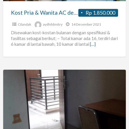
PIM
&
Kost Pria & Wanita AC dekat PIM & ITC Fatmawati
Rp 1.850.000
ITC
Fatmawati
Cilandak
aydhildmitry
14 Desember 2021
Disewakan kost-kostan bulanan dengan spesifikasi &
fasilitas sebagai berikut; – Total kamar ada 16, terdiri dari
6 kamar di lantai bawah, 10 kamar di lantai
[…]
Rumah
AFIR
–
Cipete