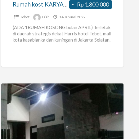
Jl.
Rumah kost KARYAWAN/ KARYAWATI DI Jl. keselamatan 18, Tebet
Rp 1.800.000
keselamatan
18,
Tebet
Diah
14 Januari 2022
Tebet
(ADA 1RUMAH KOSONG bulan APRIL) Terletak
di daerah strategis dekat Harris hotel Tebet, mall
kota kasablanka dan kuningan di Jakarta Selatan.
Alamat : Jalan keselamatan
[…]
kos