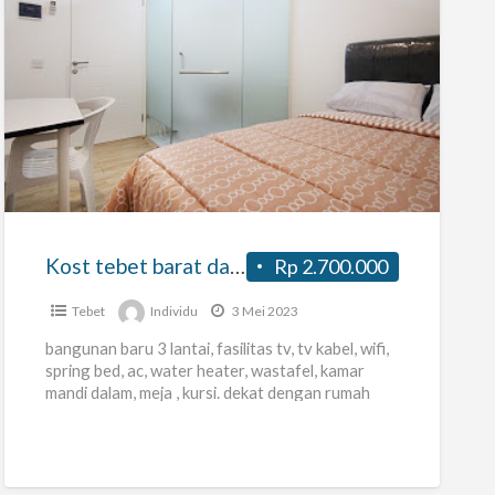
Kost
tebet
barat
dalam
eksklusif
seperti
Kost tebet barat dalam eksklusif seperti hotel
Rp 2.700.000
hotel
Tebet
Individu
3 Mei 2023
bangunan baru 3 lantai, fasilitas tv, tv kabel, wifi,
spring bed, ac, water heater, wastafel, kamar
mandi dalam, meja , kursi. dekat dengan rumah
sakit
[…]