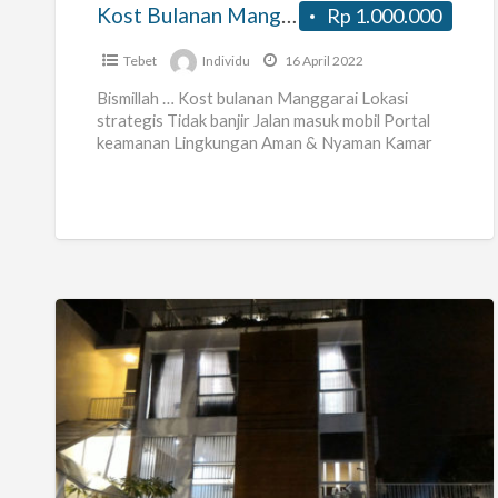
Kost Bulanan Manggarai JakSel
Rp 1.000.000
Tebet
Individu
16 April 2022
Bismillah … Kost bulanan Manggarai Lokasi
strategis Tidak banjir Jalan masuk mobil Portal
keamanan Lingkungan Aman & Nyaman Kamar
Mandi diluar Include biaya listrik Tidak
[…]
Kost