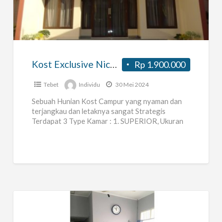
Exclusive
Nice
Stay
Tebet
Kost
Kost Exclusive Nice Stay Tebet Kost Campur Jakarta Selatan
Rp 1.900.000
Campur
Jakarta
Tebet
Individu
30 Mei 2024
Selatan
Sebuah Hunian Kost Campur yang nyaman dan
terjangkau dan letaknya sangat Strategis
Terdapat 3 Type Kamar : 1. SUPERIOR, Ukuran
3mx3m Rp. 1.900.000 Fasilitas Kamar
[…]