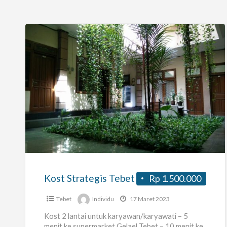
Kost
Strategis
Tebet
Kost Strategis Tebet
Rp 1.500.000
Tebet
Individu
17 Maret 2023
Kost 2 lantai untuk karyawan/karyawati – 5
menit ke supermarket Gelael Tebet – 10 menit ke