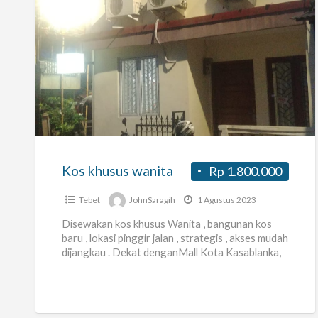
Kos
khusus
wanita
Kos khusus wanita
Rp 1.800.000
Tebet
JohnSaragih
1 Agustus 2023
Disewakan kos khusus Wanita , bangunan kos
baru , lokasi pinggir jalan , strategis , akses mudah
dijangkau . Dekat denganMall Kota Kasablanka,
pusat kuliner
[…]