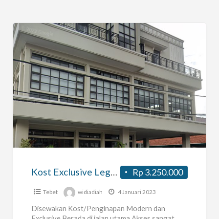
Kost
Exclusive
Lege
House
di
Tebet
Kost Exclusive Lege House di Tebet Bangunan Baru dan Modern
Rp 3.250.000
Bangunan
Baru
Tebet
widiadiah
4 Januari 2023
dan
Disewakan Kost/Penginapan Modern dan
Modern
Exclusive Berada di jalan utama Akses sangat