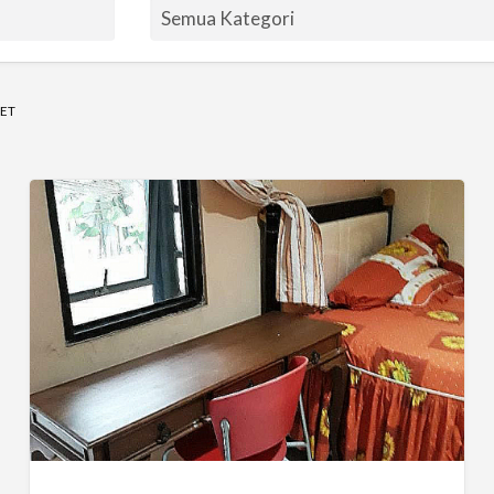
BET
Kos
Putri
Kebon
Baru,
Tebet