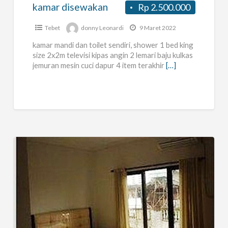
kamar disewakan
Rp 2.500.000
Tebet
donny Leonardi
9 Maret 2022
kamar mandi dan toilet sendiri, shower 1 bed king
size 2x2m televisi kipas angin 2 lemari baju kulkas
jemuran mesin cuci dapur 4 item terakhir
[…]
Kost