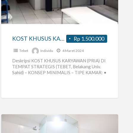
KHUSUS
KARYAWAN
(PRIA)
DI
TEMPAT
KOST KHUSUS KARYAWAN (PRIA) DI TEMPAT STRATEGIS (TEBET, Belakang Univ. Sahid)
Rp 1.500.000
STRATEGIS
(TEBET,
Tebet
Individu
4 Maret 2024
Belakang
Deskripsi KOST KHUSUS KARYAWAN (PRIA) DI
Univ.
TEMPAT STRATEGIS (TEBET, Belakang Univ.
Sahid) – KONSEP MINIMALIS – TIPE KAMAR: •
Sahid)
KAMAR MANDI DALAM + AC RP.
[…]