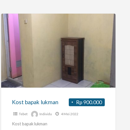
Kost
bapak
lukman
Kost bapak lukman
Rp 900.000
Tebet
Individu
4 Mei 2022
Kost bapak lukman