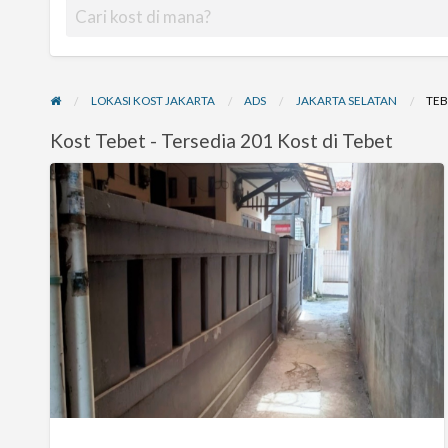
LOKASI KOST JAKARTA
ADS
JAKARTA SELATAN
TE
Kost Tebet - Tersedia 201 Kost di Tebet
Kost
Damai
Sejahtera
Asem
Baris