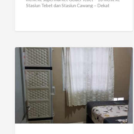
Stasiun Tebet dan Stasiun Cawang – Dekat
dengan kantin,
[…]
Kost
Bulanan
Manggarai
JakSel