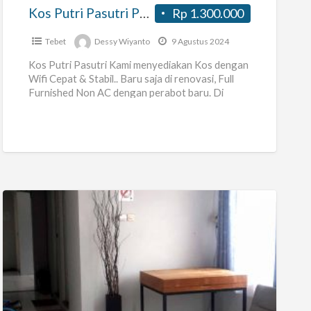
Menteng
Kos Putri Pasutri Palbatu Wifi Menteng Dalam Tebet Jaksel
Rp 1.300.000
Dalam
Tebet
Tebet
Dessy Wiyanto
9 Agustus 2024
Jaksel
Kos Putri Pasutri Kami menyediakan Kos dengan
Wifi Cepat & Stabil.. Baru saja di renovasi, Full
Furnished Non AC dengan perabot baru. Di
lokasi strategis,
[…]
KOST