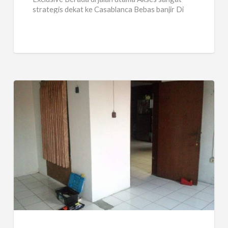
strategis dekat ke Casablanca Bebas banjir Di
lantai 1 terdapat cafe dan coffee shop
[…]
kamar
disewakan