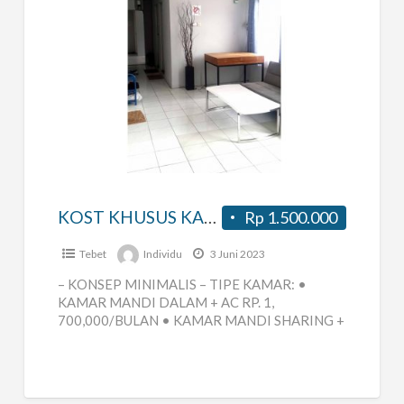
KOST
KHUSUS
KARYAWAN
(PRIA)
DI
TEMPAT
KOST KHUSUS KARYAWAN (PRIA) DI TEMPAT STRATEGIS (TEBET) BELAKANG UNIVERSITAS SAHID
Rp 1.500.000
STRATEGIS
(TEBET)
Tebet
Individu
3 Juni 2023
BELAKANG
– KONSEP MINIMALIS – TIPE KAMAR: •
UNIVERSITAS
KAMAR MANDI DALAM + AC RP. 1,
700,000/BULAN • KAMAR MANDI SHARING +
SAHID
AC RP. 1, 500,000/BULAN –
[…]