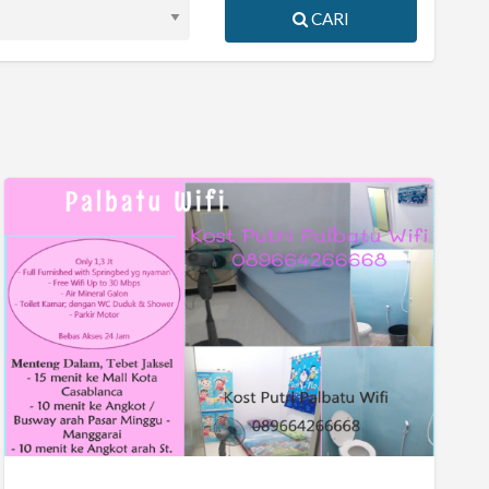
CARI
Kos
Putri
Pasutri
Palbatu
Wifi