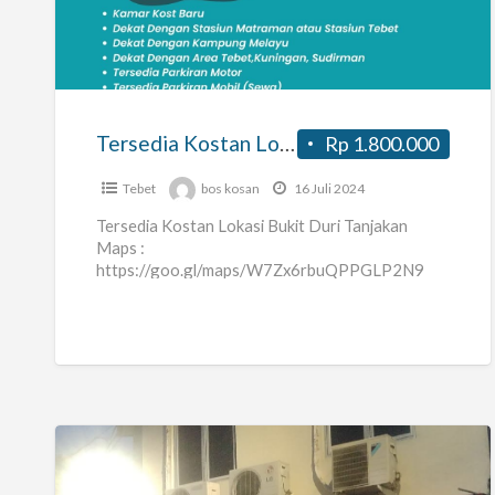
Kostan
Lokasi
Bukit
Duri
Tanjakan
Tersedia Kostan Lokasi Bukit Duri Tanjakan
Rp 1.800.000
Tebet
bos kosan
16 Juli 2024
Tersedia Kostan Lokasi Bukit Duri Tanjakan
Maps :
https://goo.gl/maps/W7Zx6rbuQPPGLP2N9
Keuntungan : Kamar Kost Baru Dekat Dengan
Stasiun Matraman atau Stasiun Tebet Dekat
Dengan Kampung Melayu
[…]