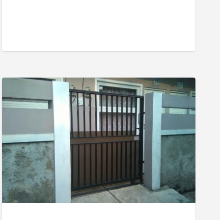
Rumah
kost
KARYAWAN/
KARYAWATI
DI