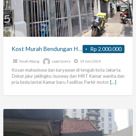
Bendungan
Hilir
Belakang
BRI
dekat
Atma
Kost Murah Bendungan Hilir Belakang BRI dekat Atma Jaya
Rp 2.000.000
Jaya
Tanah Abang
septreziera
19 Juni 2024
Kosan mahasiswa dan karyawan di tengah kota Jakarta
Dekat jalur jaklingko, busway dan MRT Kamar wanita dan
pria beda lantai Kamar baru Fasilitas Parkir motor
[…]
indekos
SBY