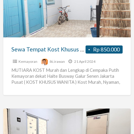
Kost
Khusus
Putri
di
Cempaka
Putih
Sewa Tempat Kost Khusus Putri di Cempaka Putih Kemayoran Jakarta Pusat
Rp 850.000
Kemayoran
Jakarta
Kemayoran
iki.irawan
21 April 2024
Pusat
MUTIARA KOST Murah dan Lengkap di Cempaka Putih
Kemayoran dekat Halte Busway Galur Senen Jakarta
Pusat ( KOST KHUSUS WANITA ) Kost Murah, Nyaman,
Bersih,
[…]
Kost
Strategis