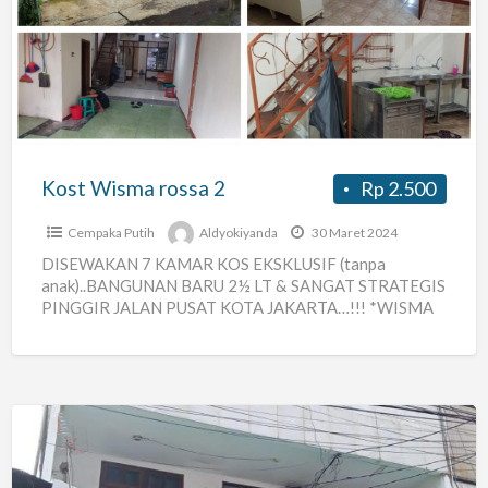
rossa
2
Kost Wisma rossa 2
Rp 2.500
Cempaka Putih
Aldyokiyanda
30 Maret 2024
DISEWAKAN 7 KAMAR KOS EKSKLUSIF (tanpa
anak)..BANGUNAN BARU 2½ LT & SANGAT STRATEGIS
PINGGIR JALAN PUSAT KOTA JAKARTA…!!! *WISMA
ROSA II* *Lokasi:* Komp. SMAN 30,
[…]
Kost
46,