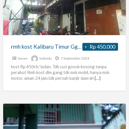
Kalibaru
Timur
Gg1
no.5
Senen
Poncol.Jakarta
rmh kost Kalibaru Timur Gg1 no.5 Senen Poncol.Jakarta Pusat.
Rp 450.000
Pusat.
Senen
Individu
7 September 2024
kost Rp.450rb/ bulan. Tdk cuci gosok kosong tanpa
perabot Rmh kost dlm gang tdk msk mobil, hanya msk
motor. aman 24 jam.tdk pernah banjir daerah
[…]
Jual
rumah