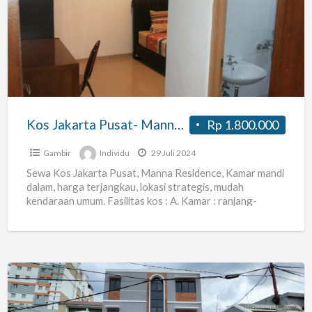
Jakarta
Pusat-
Manna
Residence-
Kamar
mandi
dalam,
Kos Jakarta Pusat- Manna Residence- Kamar mandi dalam, harga terjangkau.
Rp 1.800.000
harga
terjangkau.
Gambir
Individu
29 Juli 2024
Sewa Kos Jakarta Pusat, Manna Residence, Kamar mandi
dalam, harga terjangkau, lokasi strategis, mudah
kendaraan umum. Fasilitas kos : A. Kamar : ranjang-
seprai-bantal, meja-kursi, lemari
[…]
Kost