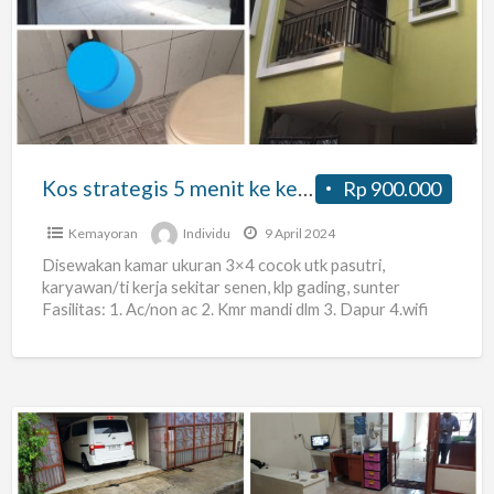
5
menit
ke
kelapa
gading
sunter
Kos strategis 5 menit ke kelapa gading sunter senen
Rp 900.000
senen
Kemayoran
Individu
9 April 2024
Disewakan kamar ukuran 3×4 cocok utk pasutri,
karyawan/ti kerja sekitar senen, klp gading, sunter
Fasilitas: 1. Ac/non ac 2. Kmr mandi dlm 3. Dapur 4.wifi
[…]
Kost
Wisma