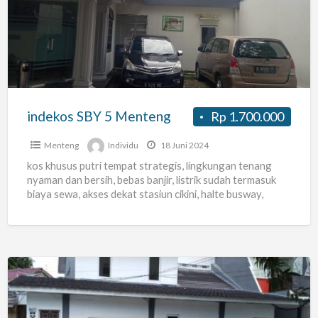
5
Menteng
indekos SBY 5 Menteng
Rp 1.700.000
Menteng
Individu
18 Juni 2024
kos khusus putri tempat strategis, lingkungan tenang
nyaman dan bersih, bebas banjir, listrik sudah termasuk
biaya sewa, akses dekat stasiun cikini, halte busway,
perkantoran sudirman
[…]
Kos
Strategis