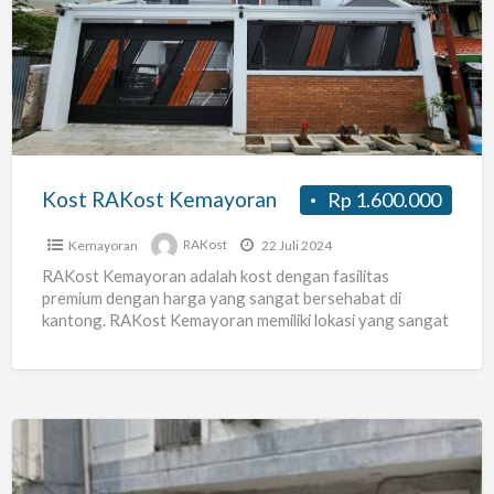
RAKost
Kemayoran
Kost RAKost Kemayoran
Rp 1.600.000
Kemayoran
RAKost
22 Juli 2024
RAKost Kemayoran adalah kost dengan fasilitas
premium dengan harga yang sangat bersehabat di
kantong. RAKost Kemayoran memiliki lokasi yang sangat
strategi dekat dengan : –
[…]
Kos