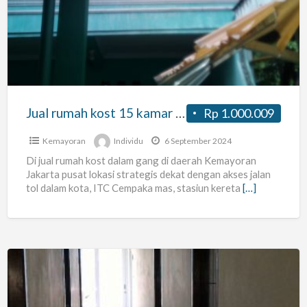
kost
15
kamar
tidur
dalam
gang
Jual rumah kost 15 kamar tidur dalam gang
Rp 1.000.009
Kemayoran
Individu
6 September 2024
Di jual rumah kost dalam gang di daerah Kemayoran
Jakarta pusat lokasi strategis dekat dengan akses jalan
tol dalam kota, ITC Cempaka mas, stasiun kereta
[…]
Kost
moeslim