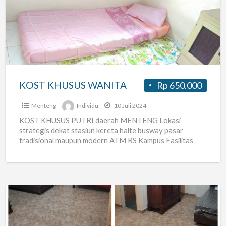
WANITA
KOST KHUSUS WANITA
Rp 650.000
Menteng
Individu
10 Juli 2024
KOST KHUSUS PUTRI daerah MENTENG Lokasi
strategis dekat stasiun kereta halte busway pasar
tradisional maupun modern ATM RS Kampus Fasilitas
lemari kasur kipas angin akses
[…]
Wisma
Rosa