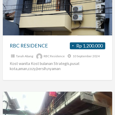
RESIDENCE
RBC RESIDENCE
Rp 1.200.000
Tanah Abang
RBC Residence
10 September 2024
Kost wanita Kost bulanan Strategis,pusat
kota,aman,cozy,bersih,nyaman
rmh
kost