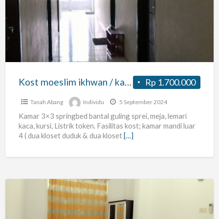
ikhwan
/
karyawan
Kost moeslim ikhwan / karyawan
Rp 1.700.000
Tanah Abang
Individu
5 September 2024
Kamar 3×3 springbed bantal guling sprei, meja, lemari
kaca, kursi, Listrik token. Fasilitas kost; kamar mandi luar
4 ( dua kloset duduk & dua kloset
[…]
Zaki
Kost