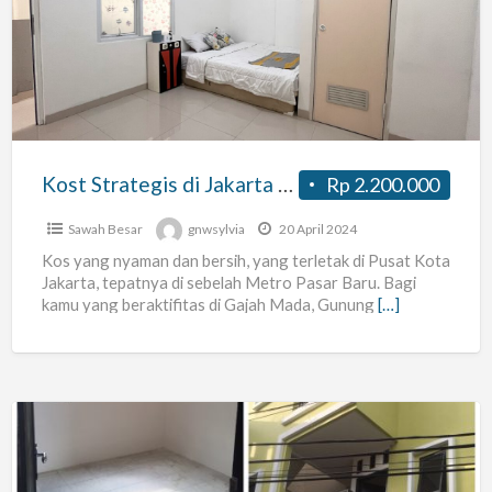
di
Jakarta
Pusat
Fasilitas
Lengkap
Kost Strategis di Jakarta Pusat Fasilitas Lengkap
Rp 2.200.000
Sawah Besar
gnwsylvia
20 April 2024
Kos yang nyaman dan bersih, yang terletak di Pusat Kota
Jakarta, tepatnya di sebelah Metro Pasar Baru. Bagi
kamu yang beraktifitas di Gajah Mada, Gunung
[…]
Kos
strategis