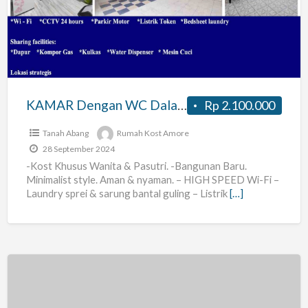
WC
Dalam
Kost
Kebon
Kacang
Wanita
KAMAR Dengan WC Dalam Kost Kebon Kacang Wanita & Pasutri BULANAN / MINGGUAN
Rp 2.100.000
&
Pasutri
Tanah Abang
Rumah Kost Amore
BULANAN
28 September 2024
-Kost Khusus Wanita & Pasutri. -Bangunan Baru.
/
Minimalist style. Aman & nyaman. – HIGH SPEED Wi-Fi –
MINGGUAN
Laundry sprei & sarung bantal guling – Listrik
[…]
Kontrakan
BEBAS