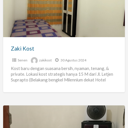
Zaki Kost
Senen
zakikost
30 Agustus 2024
Kost baru dengan suasana bersih, nyaman, tenang, &
private. Lokasi kost strategis hanya 15 M dari Jl. Letjen
Suprapto (Belakang bengkel Milennium dekat Hotel
Grand
[…]
Kost
wanita