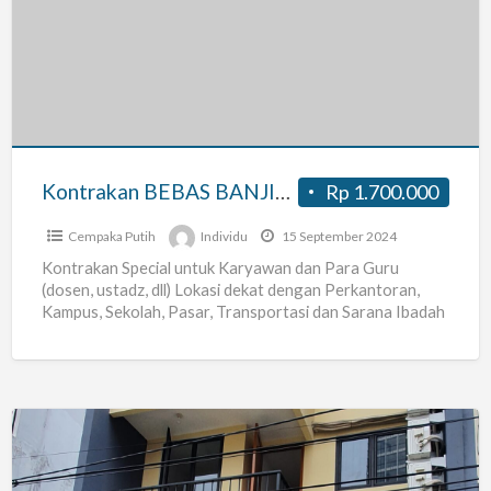
BANJIR
&
Dekat
Perkantoran,
Strategis
di
Kontrakan BEBAS BANJIR & Dekat Perkantoran, Strategis di Cempaka Putih
Rp 1.700.000
Cempaka
Putih
Cempaka Putih
Individu
15 September 2024
Kontrakan Special untuk Karyawan dan Para Guru
(dosen, ustadz, dll) Lokasi dekat dengan Perkantoran,
Kampus, Sekolah, Pasar, Transportasi dan Sarana Ibadah
Cukup Berjalan Kaki utuk
[…]
RBC