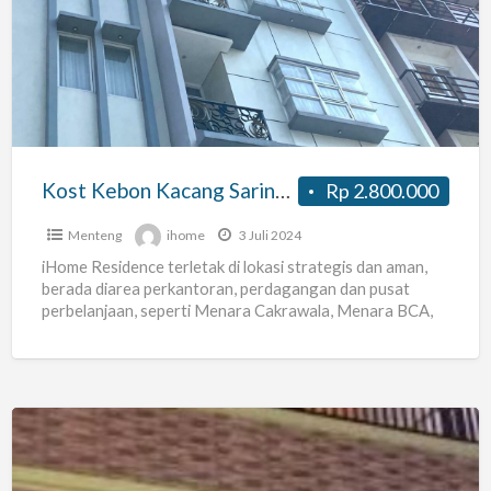
Kacang
Sarinah
MRT
Thamrin
Sinar
Mas
Kost Kebon Kacang Sarinah MRT Thamrin Sinar Mas Plaza Indonesia Bank Indonesia
Rp 2.800.000
Plaza
Indonesia
Menteng
ihome
3 Juli 2024
Bank
iHome Residence terletak di lokasi strategis dan aman,
berada diarea perkantoran, perdagangan dan pusat
Indonesia
perbelanjaan, seperti Menara Cakrawala, Menara BCA,
Menara Thamrin, Sinar Mas Plaza
[…]
KOST
WISMA