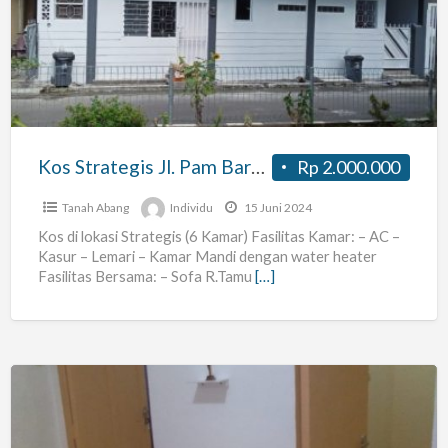
Jl.
Pam
Baru
6
No.17
(50
Kos Strategis Jl. Pam Baru 6 No.17 (50 meter dari jalan raya dekat kantor Pam Jaya)
Rp 2.000.000
meter
dari
Tanah Abang
Individu
15 Juni 2024
jalan
Kos di lokasi Strategis (6 Kamar) Fasilitas Kamar: – AC –
Kasur – Lemari – Kamar Mandi dengan water heater
raya
Fasilitas Bersama: – Sofa R.Tamu
[…]
dekat
kantor
Pam
Jaya)
Terima
kos