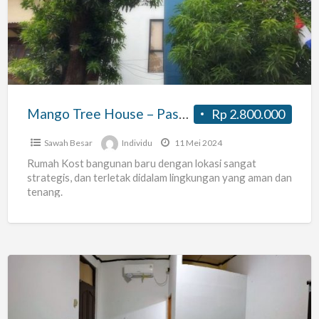
House
–
Pasar
Baru
Mango Tree House – Pasar Baru
Rp 2.800.000
Sawah Besar
Individu
11 Mei 2024
Rumah Kost bangunan baru dengan lokasi sangat
strategis, dan terletak didalam lingkungan yang aman dan
tenang.
Kost
Lengkap