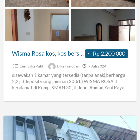
kos,
kos
bersih,
asri,
nyaman
dan
Wisma Rosa kos, kos bersih, asri, nyaman dan aman, boleh suami istri, akses mudah.
Rp 2.200.000
aman,
boleh
Cempaka Putih
Elka Timothy
7 Juli 2024
suami
disewakan 1 kamar yang tersedia (tanpa anak).berharga
2,2 jt (deposit/uang jaminan 300rb) WISMA ROSA II
istri,
beralamat di Komp. SMAN 30, Jl. Jend. Ahmad Yani Raya
akses
[…]
mudah.
Kost
Kebon