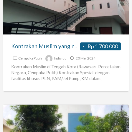
yang
nyaman
dan
Asri
Kontrakan Muslim yang nyaman dan Asri
Rp 1.700.000
Cempaka Putih
Individu
20 Mei 2024
Kontrakan Muslim di Tengah Kota (Rawasari, Percetakan
Negara, Cempaka Putih) Kontrakan Spesial, dengan
fasilitas khusus PLN, PAM/JetPump, KM dalam,
Dapur/Paintry, Wastafel, R. Tamu dan Balkon/Teras
[…]
Mango
Tree