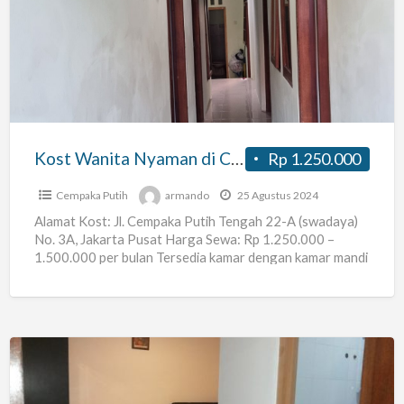
Nyaman
di
Cempaka
Putih
Tengah
Kost Wanita Nyaman di Cempaka Putih Tengah
Rp 1.250.000
Cempaka Putih
armando
25 Agustus 2024
Alamat Kost: Jl. Cempaka Putih Tengah 22-A (swadaya)
No. 3A, Jakarta Pusat Harga Sewa: Rp 1.250.000 –
1.500.000 per bulan Tersedia kamar dengan kamar mandi
[…]
Kos