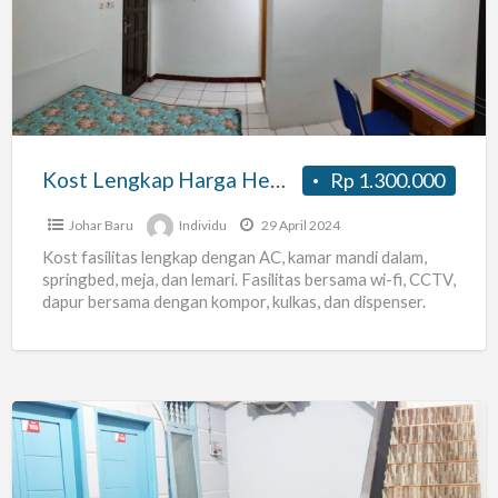
Harga
Hemat
di
Jakarta
Pusat
Kost Lengkap Harga Hemat di Jakarta Pusat
Rp 1.300.000
Johar Baru
Individu
29 April 2024
Kost fasilitas lengkap dengan AC, kamar mandi dalam,
springbed, meja, dan lemari. Fasilitas bersama wi-fi, CCTV,
dapur bersama dengan kompor, kulkas, dan dispenser.
Lokasi di
[…]
Sewa
Tempat