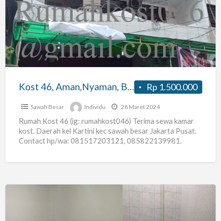
Aman,Nyaman,
Bersih,
dekat
pusat
kota/bisnis,
pusat
Kost 46, Aman,Nyaman, Bersih, dekat pusat kota/bisnis, pusat kuliner,stasiun kereta, halte busway
Rp 1.500.000
kuliner,stasiun
kereta,
Sawah Besar
Individu
28 Maret 2024
halte
Rumah Kost 46 (ig: rumahkost046) Terima sewa kamar
kost. Daerah kel Kartini kec sawah besar Jakarta Pusat.
busway
Contact hp/wa: 081517203121, 085822139981.
Fasilitas: AC WC dalam;non
[…]
Kost