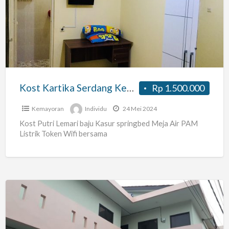
Serdang
Kemayoran
Kost Kartika Serdang Kemayoran
Rp 1.500.000
Kemayoran
Individu
24 Mei 2024
Kost Putri Lemari baju Kasur springbed Meja Air PAM
Listrik Token Wifi bersama
Kontrakan
Muslim