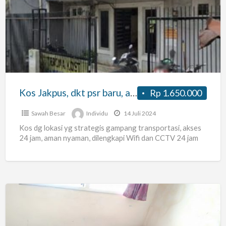
Jakpus,
dkt
psr
baru,
ancol,
mgg
besar,
Kos Jakpus, dkt psr baru, ancol, mgg besar, kota
Rp 1.650.000
kota
Sawah Besar
Individu
14 Juli 2024
Kos dg lokasi yg strategis gampang transportasi, akses
24 jam, aman nyaman, dilengkapi Wifi dan CCTV 24 jam
KOST
KHUSUS