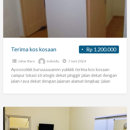
kosaan
Terima kos kosaan
Rp 1.200.000
Johar Baru
Individu
7 Juni 2024
Ayooookkk buruuuuuannn yukkkk terima kos kosaan
campur lokasi strategis dekat pinggir jalan dekat dengan
jalan raya dekat dengan jajanan alamat lengkap :jalan
percetatakan negara IV
[…]
Kost
Kartika