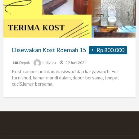
Roemah
15
Disewakan Kost Roemah 15
Rp 800.000
Depok
Individu
29 Juni 2024
Kost campur untuk mahasiswa/i dan karyawan/ti. Full
furnished, kamar mandi dalam, dapur bersama, tempat
cuci&jemur bersama.