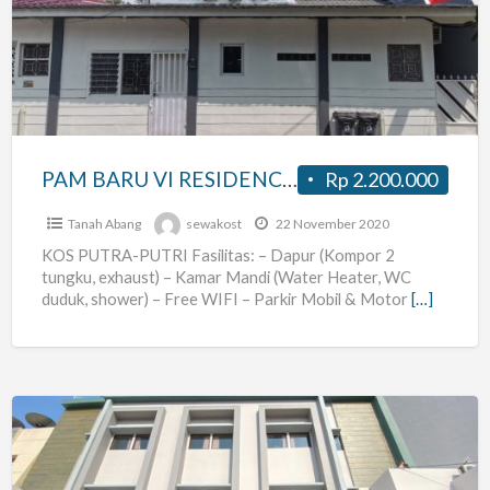
VI
RESIDENCE
(
Bendungan
Hilir
–
PAM BARU VI RESIDENCE ( Bendungan Hilir – Pejompongan – Benhil – Karet )
Rp 2.200.000
Pejompongan
–
Tanah Abang
sewakost
22 November 2020
Benhil
KOS PUTRA-PUTRI Fasilitas: – Dapur (Kompor 2
tungku, exhaust) – Kamar Mandi (Water Heater, WC
–
duduk, shower) – Free WIFI – Parkir Mobil & Motor
[…]
Karet
)
Kost
Casa