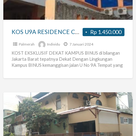
untuk
WFH
dekat
kampus
KOS U9A RESIDENCE COCOK untuk WFH dekat kampus binus
Rp 1.450.000
binus
Palmerah
Individu
7 Januari 2024
KOST EKSKLUSIF DEKAT KAMPUS BINUS di bilangan
Jakarta Barat tepatnya Dekat Dengan Lingkungan
Kampus BINUS kemanggisan jalan U No 9A Tempat yang
nyaman dan Asri
[…]
Kost
Karyawan
Benhil
JakPus