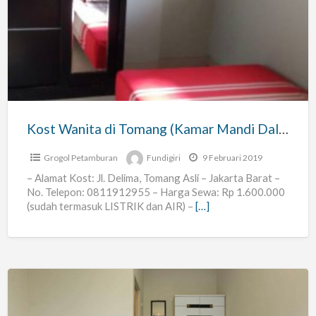
Wanita
di
Tomang
(Kamar
Mandi
Dalam+AC+Water
Heater)
Kost Wanita di Tomang (Kamar Mandi Dalam+AC+Water Heater)
Grogol Petamburan
Fundigiri
9 Februari 2019
– Alamat Kost: Jl. Delima, Tomang Asli – Jakarta Barat –
No. Telepon: 0811912955 – Harga Sewa: Rp 1.600.000
(sudah termasuk LISTRIK dan AIR) –
[…]
Kost