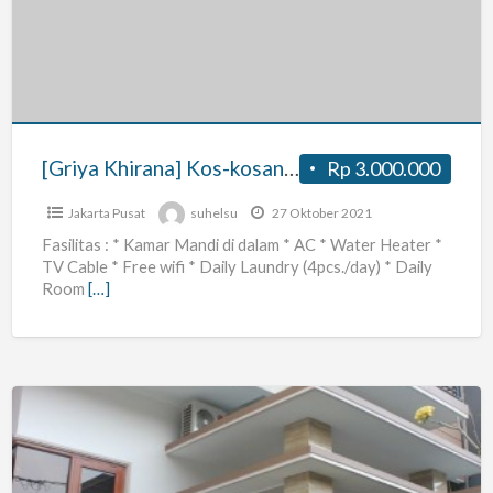
Kos-
kosan
di
daerah
Benhil,
JakPus
[Griya Khirana] Kos-kosan di daerah Benhil, JakPus
Rp 3.000.000
Jakarta Pusat
suhelsu
27 Oktober 2021
Fasilitas : * Kamar Mandi di dalam * AC * Water Heater *
TV Cable * Free wifi * Daily Laundry (4pcs./day) * Daily
Room
[…]
Kost
Putri