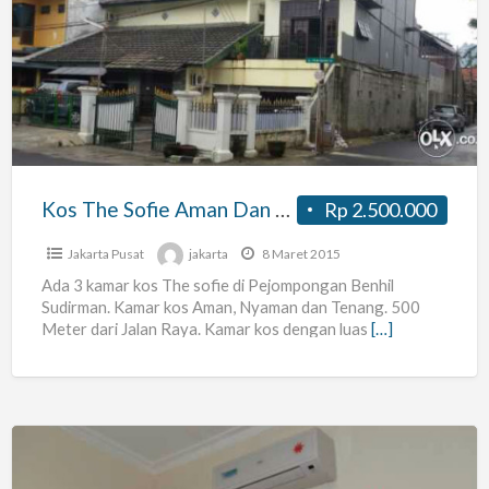
The
Sofie
Aman
Dan
Nyaman
Pejompongan
Benhil
Kos The Sofie Aman Dan Nyaman Pejompongan Benhil
Rp 2.500.000
Jakarta Pusat
jakarta
8 Maret 2015
Ada 3 kamar kos The sofie di Pejompongan Benhil
Sudirman. Kamar kos Aman, Nyaman dan Tenang. 500
Meter dari Jalan Raya. Kamar kos dengan luas
[…]
Tempat