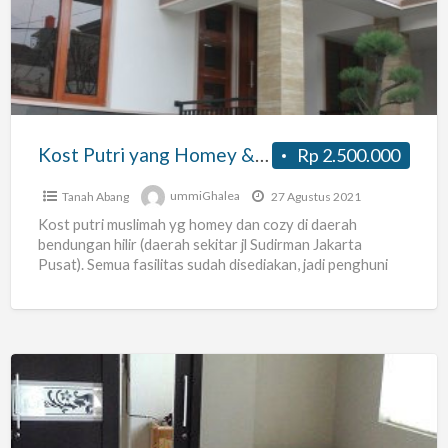
yang
Homey
&
Cozy
di
Benhil
Kost Putri yang Homey & Cozy di Benhil
Rp 2.500.000
Tanah Abang
ummiGhalea
27 Agustus 2021
Kost putri muslimah yg homey dan cozy di daerah
bendungan hilir (daerah sekitar jl Sudirman Jakarta
Pusat). Semua fasilitas sudah disediakan, jadi penghuni
cukup membawa
[…]
Kost
Putri