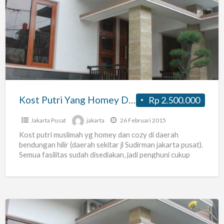
Putri
Yang
Homey
Dan
Cozy
Di
Benhil
Kost Putri Yang Homey Dan Cozy Di Benhil
Rp 2.500.000
Jakarta Pusat
jakarta
26 Februari 2015
Kost putri muslimah yg homey dan cozy di daerah
bendungan hilir (daerah sekitar jl Sudirman jakarta pusat).
Semua fasilitas sudah disediakan, jadi penghuni cukup
membawa
[…]
Kost