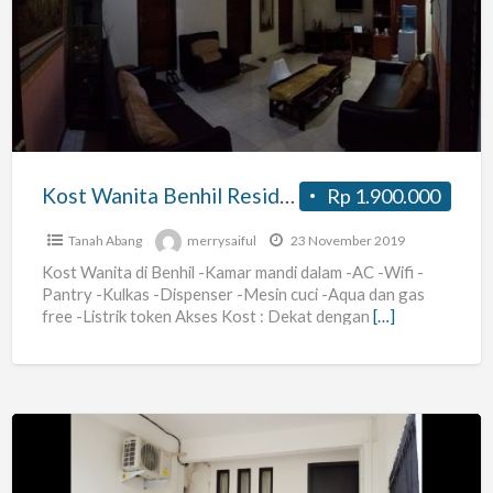
Wanita
Benhil
Residence
Kost Wanita Benhil Residence
Rp 1.900.000
Tanah Abang
merrysaiful
23 November 2019
Kost Wanita di Benhil -Kamar mandi dalam -AC -Wifi -
Pantry -Kulkas -Dispenser -Mesin cuci -Aqua dan gas
free -Listrik token Akses Kost : Dekat dengan
[…]
Residence