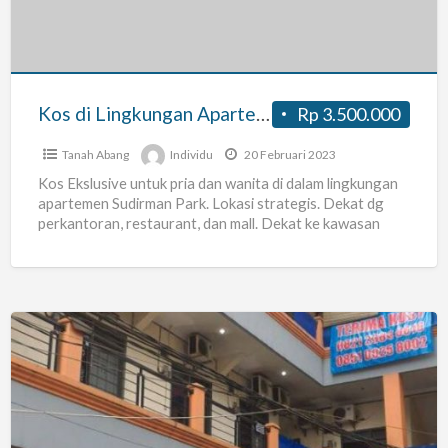
Sudirman
Park
Kos di Lingkungan Apartemen Sudirman Park
Rp 3.500.000
Tanah Abang
Individu
20 Februari 2023
Kos Ekslusive untuk pria dan wanita di dalam lingkungan
apartemen Sudirman Park. Lokasi strategis. Dekat dg
perkantoran, restaurant, dan mall. Dekat ke kawasan
Sudirman, Thamrin,
[…]
KOS
U9A
RESIDENCE
COCOK