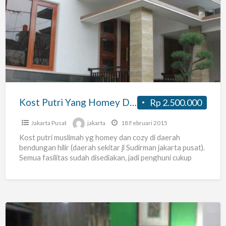
Putri
Yang
Homey
Dan
Cozy
Di
Benhil
Kost Putri Yang Homey Dan Cozy Di Benhil
Rp 2.500.000
Jakarta Pusat
jakarta
18 Februari 2015
Kost putri muslimah yg homey dan cozy di daerah
bendungan hilir (daerah sekitar jl Sudirman jakarta pusat).
Semua fasilitas sudah disediakan, jadi penghuni cukup
membawa
[…]