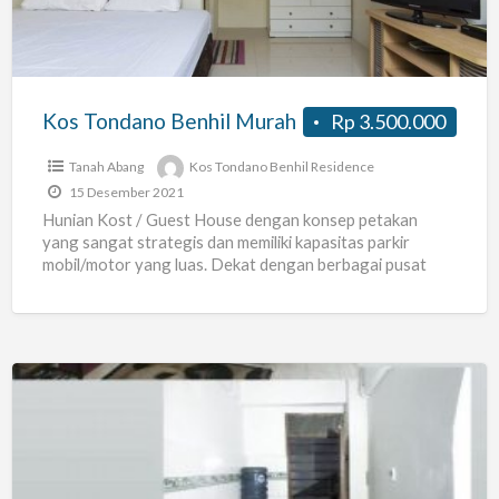
Kos Tondano Benhil Murah
Rp 3.500.000
Tanah Abang
Kos Tondano Benhil Residence
15 Desember 2021
Hunian Kost / Guest House dengan konsep petakan
yang sangat strategis dan memiliki kapasitas parkir
mobil/motor yang luas. Dekat dengan berbagai pusat
niaga, fasilitas umum,
[…]
Kontrakan
type
studio