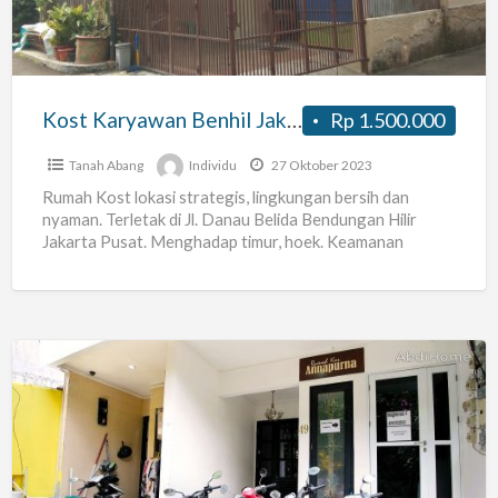
Kost Karyawan Benhil JakPus
Rp 1.500.000
Tanah Abang
Individu
27 Oktober 2023
Rumah Kost lokasi strategis, lingkungan bersih dan
nyaman. Terletak di Jl. Danau Belida Bendungan Hilir
Jakarta Pusat. Menghadap timur, hoek. Keamanan
dengan security 24 jam.
[…]
Kos
Annapurna
Benhil
Lokasi