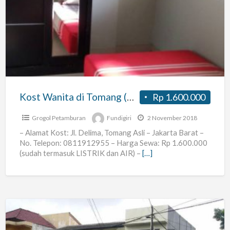
Wanita
di
Tomang
(Kamar
Mandi
Dalam)
Kost Wanita di Tomang (Kamar Mandi Dalam)
Rp 1.600.000
Grogol Petamburan
Fundigiri
2 November 2018
– Alamat Kost: Jl. Delima, Tomang Asli – Jakarta Barat –
No. Telepon: 0811912955 – Harga Sewa: Rp 1.600.000
(sudah termasuk LISTRIK dan AIR) –
[…]
Kos