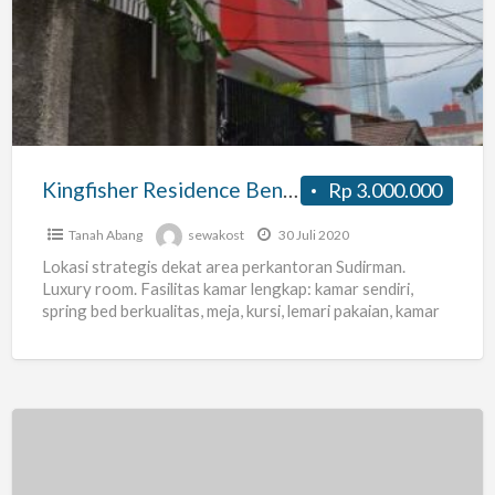
Benhil
Kingfisher Residence Benhil
Rp 3.000.000
Tanah Abang
sewakost
30 Juli 2020
Lokasi strategis dekat area perkantoran Sudirman.
Luxury room. Fasilitas kamar lengkap: kamar sendiri,
spring bed berkualitas, meja, kursi, lemari pakaian, kamar
mandi di dalam kamar
[…]
Kost
mahasiswi