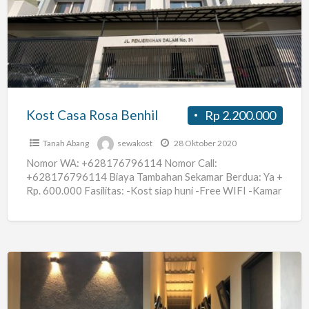
Rosa
Benhil
Kost Casa Rosa Benhil
Rp 2.200.000
Tanah Abang
sewakost
28 Oktober 2020
Nomor WA: +628176796114 Nomor Call:
+628176796114 Biaya Tambahan Sekamar Berdua: Ya +
Rp. 600.000 Fasilitas: -Kost siap huni -Free WIFI -Kamar
mandi dalam -Air panas
[…]
Kost
Pria