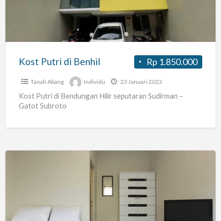
Benhil
Kost Putri di Benhil
Rp 1.850.000
Tanah Abang
Individu
23 Januari 2022
Kost Putri di Bendungan Hilir seputaran Sudirman –
Gatot Subroto
Kos
Tondano
Benhil
Murah