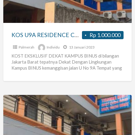
untuk
WFH
dan
ISOLASI
KOS U9A RESIDENCE COCOK untuk WFH dan ISOLASI diri
Rp 1.000.000
diri
Palmerah
Individu
13 Januari 2023
KOST EKSKLUSIF DEKAT KAMPUS BINUS di bilangan
Jakarta Barat tepatnya Dekat Dengan Lingkungan
Kampus BINUS kemanggisan jalan U No 9A Tempat yang
nyaman dan Asri
[…]
kos
u9
residence