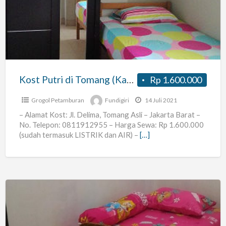
di
Tomang
(Kamar
Mandi
Dalam+AC+Water
Heater)
Kost Putri di Tomang (Kamar Mandi Dalam+AC+Water Heater)
Rp 1.600.000
Grogol Petamburan
Fundigiri
14 Juli 2021
– Alamat Kost: Jl. Delima, Tomang Asli – Jakarta Barat –
No. Telepon: 0811912955 – Harga Sewa: Rp 1.600.000
(sudah termasuk LISTRIK dan AIR) –
[…]
kos
u