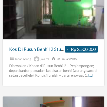
Kos
Di
Rusun
Benhil
2
Studio
Kos Di Rusun Benhil 2 Studio
Rp 2.500.000
Tanah Abang
jakarta
28 Januari 2015
Disewakan / Kosan di Rusun Benhil 2 – Penjompongan;
depan kantor pemadam kebakaran benhil (warung sambel
setan pecel lele). Kondisi furnish – baru renovasi: 1.
[…]