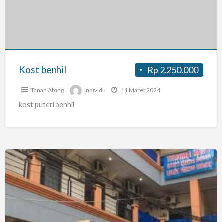
Kost benhil
Rp 2.250.000
Tanah Abang
Individu
11 Maret 2024
kost puteri benhil
KOS
U9A
RESIDENCE
COCOK