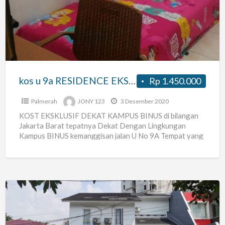
9a
RESIDENCE
EKSKLUSIF
DEKAT
KAMPUS
BINUS
kos u 9a RESIDENCE EKSKLUSIF DEKAT KAMPUS BINUS di Jakarta Barat
Rp 1.450.000
di
Jakarta
Palmerah
JONY 123
3 Desember 2020
Barat
KOST EKSKLUSIF DEKAT KAMPUS BINUS di bilangan
Jakarta Barat tepatnya Dekat Dengan Lingkungan
Kampus BINUS kemanggisan jalan U No 9A Tempat yang
nyaman dan Asri
[…]
PAM
BARU