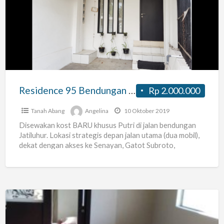
95
Bendungan
Jatiluhur
Kost
Baru
Benhill
Pejompongan
Residence 95 Bendungan Jatiluhur Kost Baru Benhill Pejompongan
Rp 2.000.000
Tanah Abang
Angelina
10 Oktober 2019
Disewakan kost BARU khusus Putri di jalan bendungan
Jatiluhur. Lokasi strategis depan jalan utama (dua mobil),
dekat dengan akses ke Senayan, Gatot Subroto,
Kuningan dan
[…]
Kost