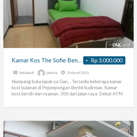
Kos
The
Sofie
Benhil
Sudirman
Kamar Kos The Sofie Benhil Sudirman
Rp 3.000.000
Setiabudi
jakarta
3 Maret 2015
Numpang buka lapak ya Gan… Tersedia beberapa kamar
kost bulanan di Pejompongan Benhil Sudirman. Kamar
kost bersih dan nyaman. 500 dari jalan raya. Dekat ATM
[…]
Kost