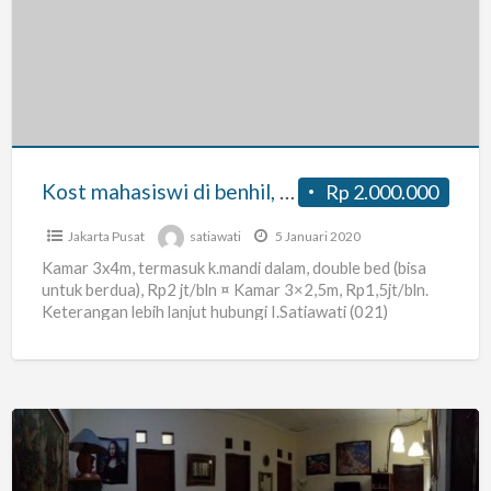
di
benhil,
daerah
bebas
banjir
Kost mahasiswi di benhil, daerah bebas banjir
Rp 2.000.000
Jakarta Pusat
satiawati
5 Januari 2020
Kamar 3x4m, termasuk k.mandi dalam, double bed (bisa
untuk berdua), Rp2 jt/bln ¤ Kamar 3×2,5m, Rp1,5jt/bln.
Keterangan lebih lanjut hubungi I.Satiawati (021)
5732970, 08561033800
Kost