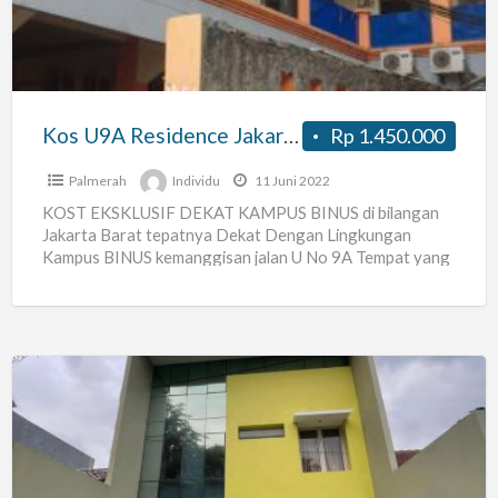
Barat
Dekat
Kampus
Binus
Kos U9A Residence Jakarta Barat Dekat Kampus Binus
Rp 1.450.000
Palmerah
Individu
11 Juni 2022
KOST EKSKLUSIF DEKAT KAMPUS BINUS di bilangan
Jakarta Barat tepatnya Dekat Dengan Lingkungan
Kampus BINUS kemanggisan jalan U No 9A Tempat yang
nyaman dan Asri
[…]
Kost
Putri
di