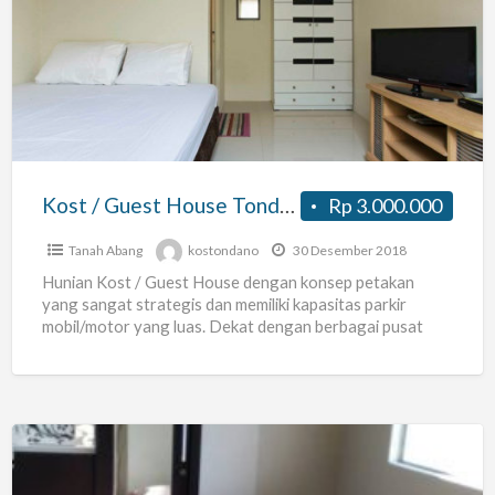
/
Guest
House
Tondano
Benhil
–
Murah,
Kost / Guest House Tondano Benhil – Murah, Strategis dan Nyaman
Rp 3.000.000
Strategis
dan
Tanah Abang
kostondano
30 Desember 2018
Nyaman
Hunian Kost / Guest House dengan konsep petakan
yang sangat strategis dan memiliki kapasitas parkir
mobil/motor yang luas. Dekat dengan berbagai pusat
niaga, fasilitas umum,
[…]
Kost