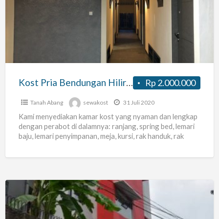
Bendungan
Hilir|
Terbaik
dan
Ternyaman
di
Kost Pria Bendungan Hilir| Terbaik dan Ternyaman di Benhil
Rp 2.000.000
Benhil
Tanah Abang
sewakost
31 Juli 2020
Kami menyediakan kamar kost yang nyaman dan lengkap
dengan perabot di dalamnya: ranjang, spring bed, lemari
baju, lemari penyimpanan, meja, kursi, rak handuk, rak
sepatu,
[…]
Kingfisher
Residence