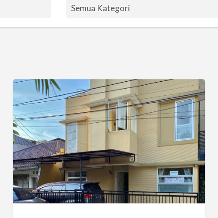
HOMY
Residence-
Kost
Idaman
Dekat