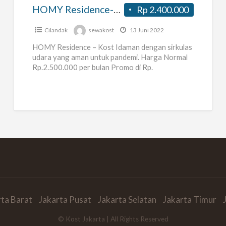
Stasiun
HOMY Residence-Kost Idaman Dekat Stasiun MRT Fatmawati
Rp 2.400.000
MRT
Fatmawati
Cilandak
sewakost
13 Juni 2022
HOMY Residence – Kost Idaman dengan sirkulas
udara yang aman untuk pandemi. Harga Normal
Rp.2.500.000 per bulan Promo di Rp.
2.400.000per bulan – Lokasi Kost
[…]
rta Barat
Jakarta Pusat
Jakarta Selatan
Jakarta Timur
© Kost Jakarta | All Rights Reserved