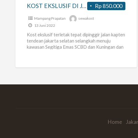
KOST EKSLUSIF DI JAKARTA SELATAN
Rp 850.000
Mampang Prapatan
sewakost
13 Juni 2022
Kost ekslusif terletak tepat dipinggir jalan kapten
tendean jakarta selatan selangkah menuju
kawasan Segitiga Emas SCBD dan Kuningan dan
hanya sekitar 10 menit dari pusat
[…]
Home
Jaka