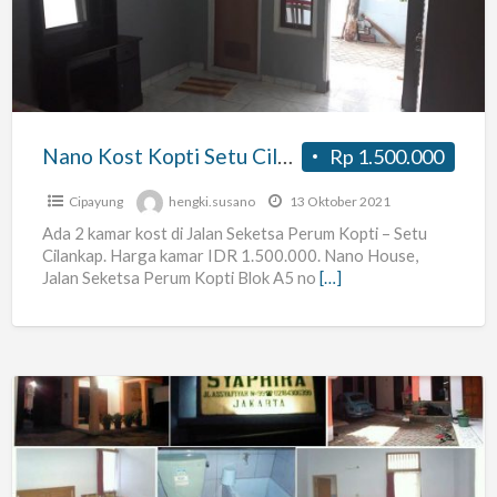
Setu
Cilangkap
JakTim
Nano Kost Kopti Setu Cilangkap JakTim
Rp 1.500.000
Cipayung
hengki.susano
13 Oktober 2021
Ada 2 kamar kost di Jalan Seketsa Perum Kopti – Setu
Cilankap. Harga kamar IDR 1.500.000. Nano House,
Jalan Seketsa Perum Kopti Blok A5 no
[…]
Kost
di
Jakarta