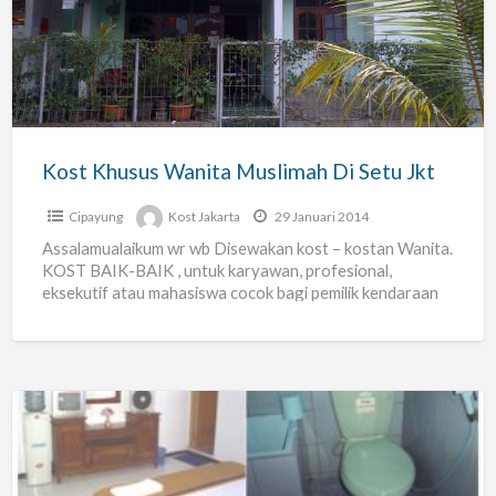
Wanita
Muslimah
Di
Setu
Jkt
Kost Khusus Wanita Muslimah Di Setu Jkt
Cipayung
Kost Jakarta
29 Januari 2014
Assalamualaikum wr wb Disewakan kost – kostan Wanita.
KOST BAIK-BAIK , untuk karyawan, profesional,
eksekutif atau mahasiswa cocok bagi pemilik kendaraan
pribadi (mobil/motor) Terdiri dari
[…]
Kost
di