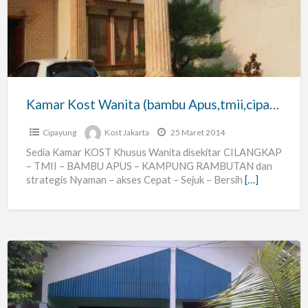
Wanita
(bambu
Apus,tmii,cipayung,
Rambutan)
Kamar Kost Wanita (bambu Apus,tmii,cipayung, Rambutan)
Cipayung
Kost Jakarta
25 Maret 2014
Sedia Kamar KOST Khusus Wanita disekitar CILANGKAP
– TMII – BAMBU APUS – KAMPUNG RAMBUTAN dan
strategis Nyaman – akses Cepat – Sejuk – Bersih
[…]
Kost
Khusus