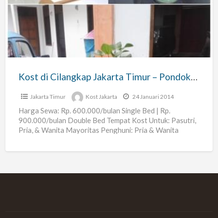
Cilangkap
Jakarta
Timur
–
Pondokan
99
Kost di Cilangkap Jakarta Timur – Pondokan 99 – Pasutri / Pria / Wanita
–
Pasutri
Jakarta Timur
Kost Jakarta
24 Januari 2014
/
Harga Sewa: Rp. 600.000/bulan Single Bed | Rp.
900.000/bulan Double Bed Tempat Kost Untuk: Pasutri,
Pria
Pria, & Wanita Mayoritas Penghuni: Pria & Wanita
/
Ukuran Kamar:
[…]
Wanita