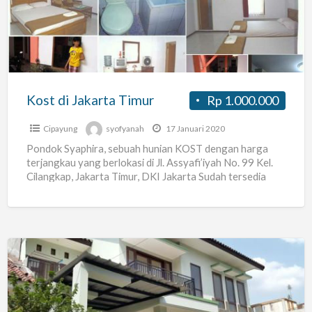
Timur
Kost di Jakarta Timur
Rp 1.000.000
Cipayung
syofyanah
17 Januari 2020
Pondok Syaphira, sebuah hunian KOST dengan harga
terjangkau yang berlokasi di Jl. Assyafi’iyah No. 99 Kel.
Cilangkap, Jakarta Timur, DKI Jakarta Sudah tersedia
Springbed ukuran
[…]
Kost
Cilangkap
Jakarta