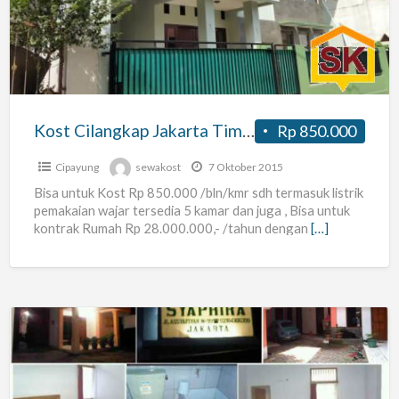
Timur
Kost Cilangkap Jakarta Timur
Rp 850.000
Cipayung
sewakost
7 Oktober 2015
Bisa untuk Kost Rp 850.000 /bln/kmr sdh termasuk listrik
pemakaian wajar tersedia 5 kamar dan juga , Bisa untuk
kontrak Rumah Rp 28.000.000,- /tahun dengan
[…]
Kost
Cilangkap
Jakarta