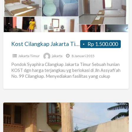
Timur
Kost Cilangkap Jakarta Timur
Rp 1.500.000
Jakarta Timur
jakarta
8 Januari 2015
Pondok Syaphira Cilangkap Jakarta Timur Sebuah hunian
KOST dgn harga terjangkau yg berlokasi di Jln Assyafi’ah
No. 99 Cilangkap. Menyediakan fasilitas yang cukup
lengkap, yakni
[…]
Kamar
Kost