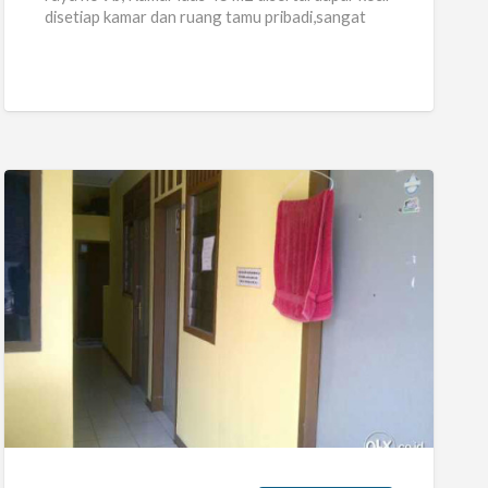
disetiap kamar dan ruang tamu pribadi,sangat
tenang,aman dan nyaman,
[…]
Kost
Di
Jl.
Saraswati