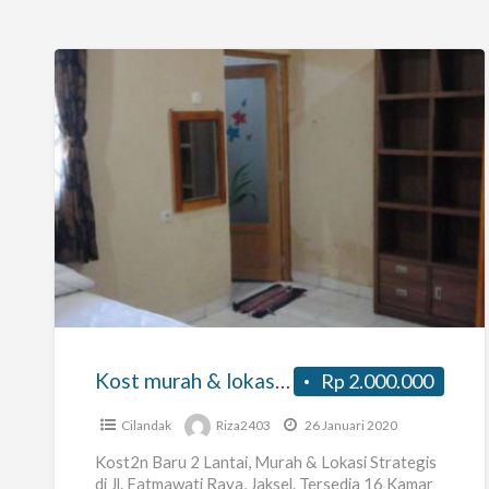
Kost
murah
&
lokasi
strategis
Jaksel
Kost murah & lokasi strategis Jaksel (Jl. Fatmawati Raya)
Rp 2.000.000
(Jl.
Fatmawati
Cilandak
Riza2403
26 Januari 2020
Raya)
Kost2n Baru 2 Lantai, Murah & Lokasi Strategis
di Jl. Fatmawati Raya, Jaksel. Tersedia 16 Kamar