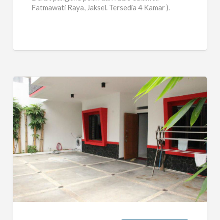
Fatmawati Raya, Jaksel. Tersedia 4 Kamar ).
Dekat dgn jln
[…]
rumah
mpr
5