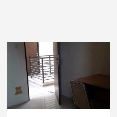
Rumah
AFIR
–
Cipete