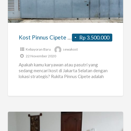
Pinnus
Cipete
Jakarta
Selatan
dekat
Kost Pinnus Cipete Jakarta Selatan dekat MRT Cipete Raya
Rp 3.500.000
MRT
Cipete
Kebayoran Baru
sewakost
22 November 2020
Raya
Apakah kamu karyawan atau pasutri yang
sedang mencari kost di Jakarta Selatan dengan
lokasi strategis? Rukita Pinnus Cipete adalah
pilihan ideal. Kost coliving ini terletak
[…]