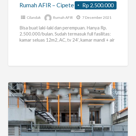
Rumah AFIR – Cipete
Rp 2.500.000
Cilandak
Rumah AFIR
7 Desember 2021
Bisa buat laki-laki dan perempuan. Hanya Rp.
2.500.000/bulan. Sudah termasuk full fasilitas:
kamar seluas 12m2, AC, tv 24′, kamar mandi + air
panas, laundry, pantry
[…]
Kost