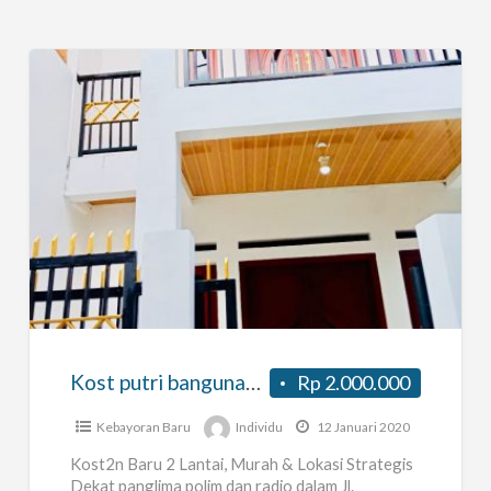
Kost
putri
bangunan
baru
Kost putri bangunan baru
Rp 2.000.000
Kebayoran Baru
Individu
12 Januari 2020
Kost2n Baru 2 Lantai, Murah & Lokasi Strategis
Dekat panglima polim dan radio dalam Jl.