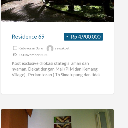
69
Residence 69
Rp 4.900.000
Kebayoran Baru
sewakost
14 November 2020
Kost exclusive dilokasi stategis, aman dan
nyaman. Dekat dengan Mall (PIM dan Kemang
Village) , Perkantoran ( Tb Simatupang dan tidak
jauh dari Sudirman), Kuliner
[…]