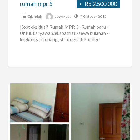
rumah mpr 5
Rp 2.500.000
Cilandak
sewakost
7 Oktober 2015
Kost eksklusif Rumah MPR 5 -Rumah baru -
Untuk karyawan/ekspatriat -sewa bulanan -
lingkungan tenang, strategis dekat dgn
jl.fatmawati-jl.antasari-cipete raya- tb.
simatupang -fasilitas lengkap -hub.Herna
0811838070
Kost