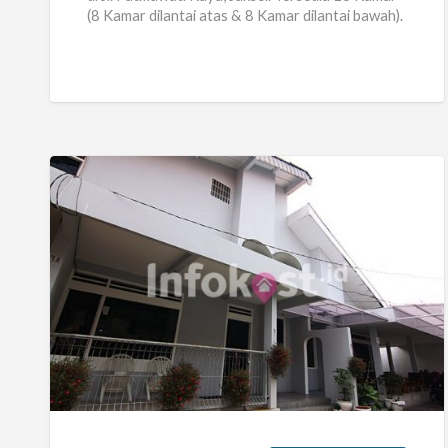
(8 Kamar dilantai atas & 8 Kamar dilantai bawah).
[…]
Kost
Pria
Wanita
Belakang
ITC
Fatmawati