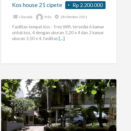
Kos house 21 cipete
Rp 2.200.000
Cilandak
Prily
28 Oktober 2021
Fasilitas tempat kos : free Wifi, tersedia 6 kamar
untuk kos, 4 dengan ukuran 3,20 x 4 dan 2 kamar
ukuran 3,50 x 4. fasilitas
[…]
Residence