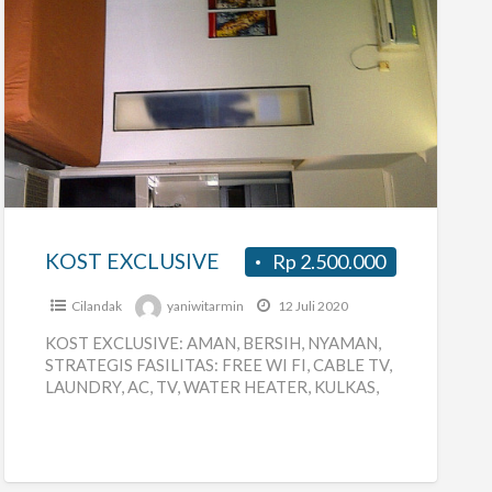
KOST
EXCLUSIVE
KOST EXCLUSIVE
Rp 2.500.000
Cilandak
yaniwitarmin
12 Juli 2020
KOST EXCLUSIVE: AMAN, BERSIH, NYAMAN,
STRATEGIS FASILITAS: FREE WI FI, CABLE TV,
LAUNDRY, AC, TV, WATER HEATER, KULKAS,
FULLY FURNACE, DEKAT DENGAN
PERKANTORAN SIMATUPANG, CILANDAK
[…]