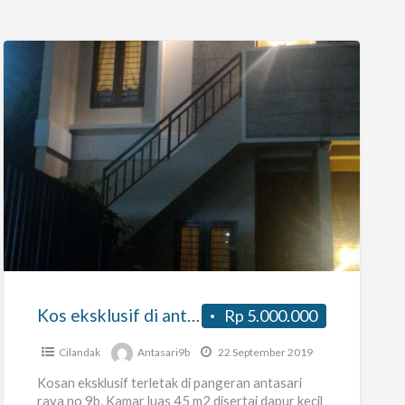
Kos
eksklusif
di
antasari
kemang
Kos eksklusif di antasari kemang
Rp 5.000.000
Cilandak
Antasari9b
22 September 2019
Kosan eksklusif terletak di pangeran antasari
raya no 9b, Kamar luas 45 m2 disertai dapur kecil