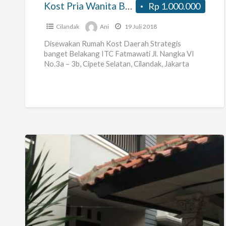
Kost Pria Wanita Belakang ITC Fatmawati
Rp 1.000.000
Cilandak
Ani
19 Juli 2018
Disewakan Rumah Kost Daerah Strategis
banget Belakang ITC Fatmawati Jl. Nangka VI
No.3a – 3b, Cipete Selatan, Cilandak, Jakarta
Selatan Untuk Pria/Wanita Mayoritas penghuni
Karyawan-
[…]
Dinz