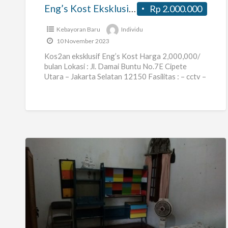
Eng’s Kost Eksklusif Jakarta Selatan
Rp 2.000.000
Kebayoran Baru
Individu
10 November 2023
Kos2an eksklusif Eng’s Kost Harga 2,000,000/
bulan Lokasi : Jl. Damai Buntu No.7E Cipete
Utara – Jakarta Selatan 12150 Fasilitas : – cctv –
wifi
[…]
Kos