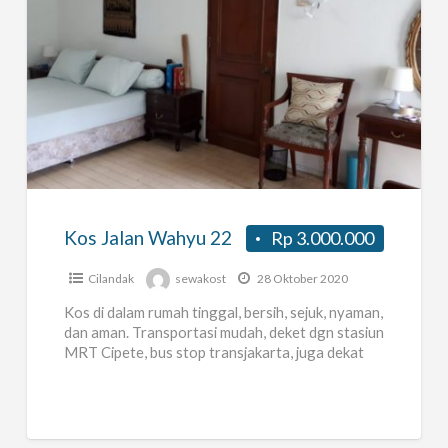
Kos
Jalan
Wahyu
22
Kos Jalan Wahyu 22
Rp 3.000.000
Cilandak
sewakost
28 Oktober 2020
Kos di dalam rumah tinggal, bersih, sejuk, nyaman,
dan aman. Transportasi mudah, deket dgn stasiun
MRT Cipete, bus stop transjakarta, juga dekat
dgn Lottemart Fatmawati,
[…]