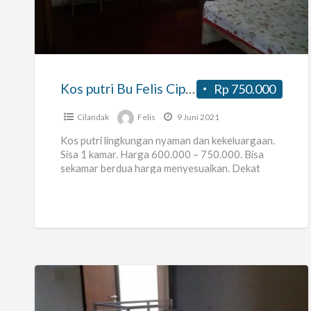
putri
Bu
Felis
Cipete
Kos putri Bu Felis Cipete
Rp 750.000
Cilandak
Felis
9 Juni 2021
Kos putri lingkungan nyaman dan kekeluargaan.
Sisa 1 kamar. Harga 600.000 – 750.000. Bisa
sekamar berdua harga menyesuaikan. Dekat
dengan LotteMart Fatmawati, ITC Fatmawati,
Kemang
[…]