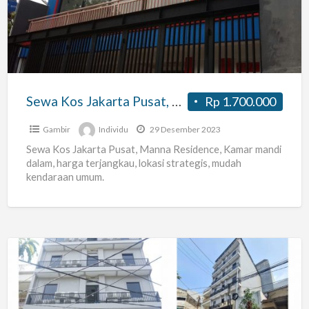
Pusat,
Manna
Residence,
Sewa Kos Jakarta Pusat, Manna Residence,
Rp 1.700.000
Gambir
Individu
29 Desember 2023
Sewa Kos Jakarta Pusat, Manna Residence, Kamar mandi
dalam, harga terjangkau, lokasi strategis, mudah
kendaraan umum.
Kost
89
Tipe