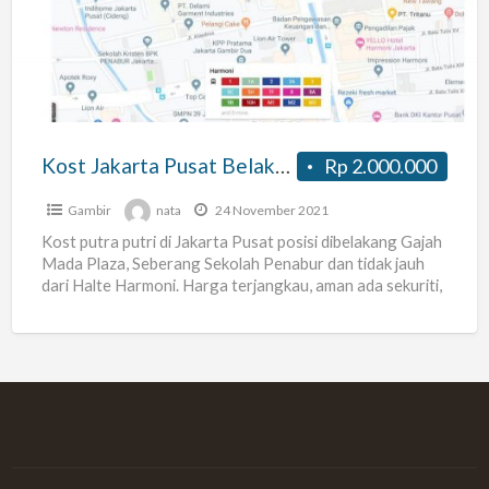
Pusat
Belakang
Gajah
Mada
Plaza
dekat
Kost Jakarta Pusat Belakang Gajah Mada Plaza dekat Halte Harmoni
Rp 2.000.000
Halte
Harmoni
Gambir
nata
24 November 2021
Kost putra putri di Jakarta Pusat posisi dibelakang Gajah
Mada Plaza, Seberang Sekolah Penabur dan tidak jauh
dari Halte Harmoni. Harga terjangkau, aman ada sekuriti,
[…]