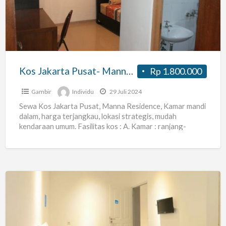
Manna
Residence-
Kamar
mandi
dalam,
Kos Jakarta Pusat- Manna Residence- Kamar mandi dalam, harga terjangkau.
Rp 1.800.000
harga
terjangkau.
Gambir
Individu
29 Juli 2024
Sewa Kos Jakarta Pusat, Manna Residence, Kamar mandi
dalam, harga terjangkau, lokasi strategis, mudah
kendaraan umum. Fasilitas kos : A. Kamar : ranjang-
seprai-bantal, meja-kursi, lemari
[…]
Free
1
minggu