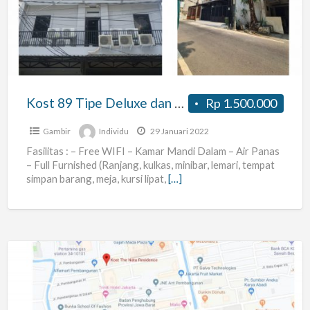
Deluxe
dan
Standart
Petojo
Utara
Kost 89 Tipe Deluxe dan Standart Petojo Utara Gambir Jakarta Pusat
Rp 1.500.000
Gambir
Jakarta
Gambir
Individu
29 Januari 2022
Pusat
Fasilitas : – Free WIFI – Kamar Mandi Dalam – Air Panas
– Full Furnished (Ranjang, kulkas, minibar, lemari, tempat
simpan barang, meja, kursi lipat,
[…]
Kost
Jakarta