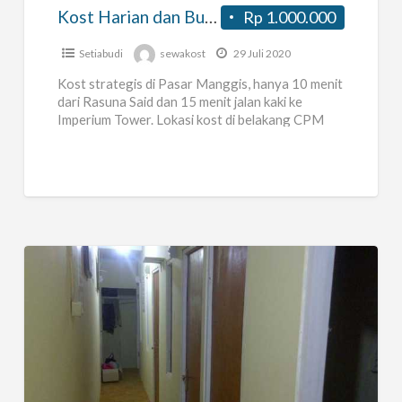
Pasar
Kost Harian dan Bulanan di Pasar Manggis Setiabudi
Rp 1.000.000
Manggis
Setiabudi
Setiabudi
sewakost
29 Juli 2020
Kost strategis di Pasar Manggis, hanya 10 menit
dari Rasuna Said dan 15 menit jalan kaki ke
Imperium Tower. Lokasi kost di belakang CPM
Guntur.
[…]
Kos-