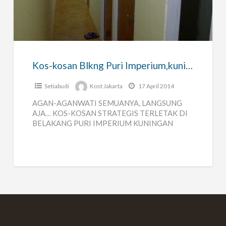
kosan
Blkng
Puri
Imperium,kuningan
Deket
Kos-kosan Blkng Puri Imperium,kuningan Deket Jl Guntur
Jl
Guntur
Setiabudi
Kost Jakarta
17 April 2014
AGAN-AGANWATI SEMUANYA, LANGSUNG
AJA… KOS-KOSAN STRATEGIS TERLETAK DI
BELAKANG PURI IMPERIUM KUNINGAN
DEKET JALAN GUNTUR MANGGARAI,
BANGUNAN BARU – UNTUK KARYAWAN &
KARYAWATI – KAMAR
[…]