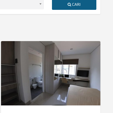
CARI
Karoo
Residence
Setiabudi