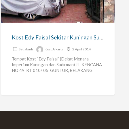
Edy
Faisal
Sekitar
Kuningan
Sudirman
Kost Edy Faisal Sekitar Kuningan Sudirman Thamrin
Thamrin
Setiabudi
Kost Jakarta
2 April 2014
Tempat Kost “Edy Faisal” (Dekat Menara
Imperium Kuningan dan Sudirman) JL. KENCANA
NO 49, RT 010/ 05, GUNTUR, BELAKANG
GEDUNG KPK/ MENARA IMPERIUM – Lokasi
[…]