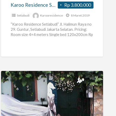
Karoo Residence Setiabudi
Rp 3.800.000
Setiabudi
Karooresidence
8 Maret 2019
“Karoo Residence Setiabudi” Jl. Halimun Raya no
29. Guntur, Setiabudi Jakarta Selatan. Pricing:
Room size 4×4 meters Single bed 120x200cm Rp
3,800,000 per month Room
[…]
Kost