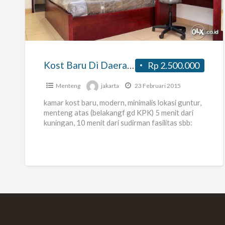
Baru
Di
Daerah
Guntur,
Rasuna
Kost Baru Di Daerah Guntur, Rasuna Said Jakarta
Rp 2.500.000
Said
Jakarta
Menteng
jakarta
23 Februari 2015
kamar kost baru, modern, minimalis lokasi guntur,
menteng atas (belakangf gd KPK) 5 menit dari
kuningan, 10 menit dari sudirman fasilitas sbb:
security an akses
[…]