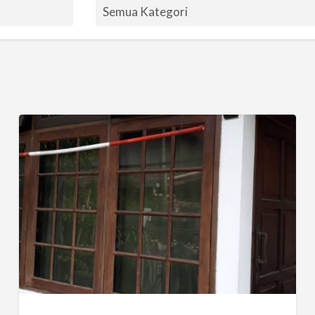
Kost
Harian
dan
Bulanan
di