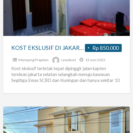
DI
JAKARTA
SELATAN
KOST EKSLUSIF DI JAKARTA SELATAN
Rp 850.000
Mampang Prapatan
sewakost
13 Juni 2022
Kost ekslusif terletak tepat dipinggir jalan kapten
tendean jakarta selatan selangkah menuju kawasan
Segitiga Emas SCBD dan Kuningan dan hanya sekitar 10
menit dari pusat
[…]
HOMY
Residence-