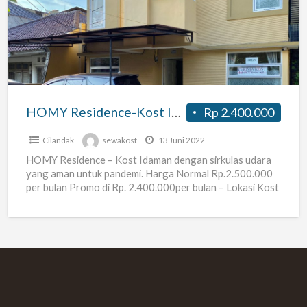
Kost
Idaman
Dekat
Stasiun
MRT
Fatmawati
HOMY Residence-Kost Idaman Dekat Stasiun MRT Fatmawati
Rp 2.400.000
Cilandak
sewakost
13 Juni 2022
HOMY Residence – Kost Idaman dengan sirkulas udara
yang aman untuk pandemi. Harga Normal Rp.2.500.000
per bulan Promo di Rp. 2.400.000per bulan – Lokasi Kost
[…]