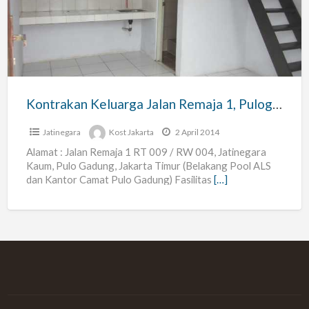
Jalan
Remaja
1,
Pulogadung
Kontrakan Keluarga Jalan Remaja 1, Pulogadung
Jatinegara
Kost Jakarta
2 April 2014
Alamat : Jalan Remaja 1 RT 009 / RW 004, Jatinegara
Kaum, Pulo Gadung, Jakarta Timur (Belakang Pool ALS
dan Kantor Camat Pulo Gadung) Fasilitas
[…]