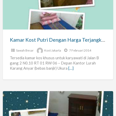
Putri
Dengan
Harga
Terjangkau
Kamar Kost Putri Dengan Harga Terjangkau
Sawah Besar
Kost Jakarta
7 Februari 2014
Tersedia kamar kos khusus untuk karyawati di Jalan B
gang 2 N0.10 RT 01 RW 06 – Depan Kantor Lurah
Karang Anyar (bebas banjir) Ukura
[…]
Tempat
Kos