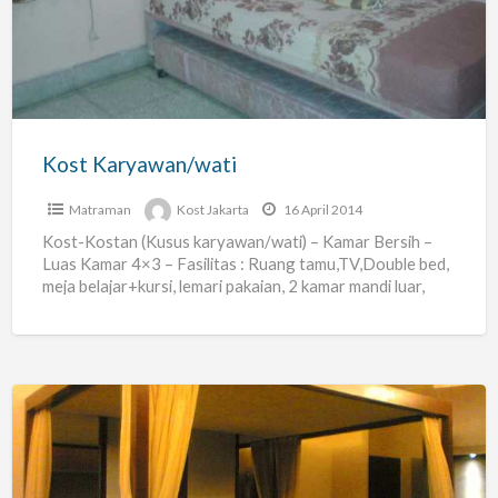
Kost Karyawan/wati
Matraman
Kost Jakarta
16 April 2014
Kost-Kostan (Kusus karyawan/wati) – Kamar Bersih –
Luas Kamar 4×3 – Fasilitas : Ruang tamu,TV,Double bed,
meja belajar+kursi, lemari pakaian, 2 kamar mandi luar,
dapur
[…]
Rumah
Kos
Hokkie