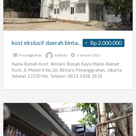
bintaro
free
sewa
PS
3
kost ekslusif daerah bintaro free sewa PS 3
Rp 2.000.000
Pesanggrahan
Individu
3 Januari 2023
Nama Rumah Kost: Bintaro Rumah Kayu Manis Alamat
Kost: Jl. Melati 4 No.26. Bintaro Pesanggrahan, Jakarta
Selatan 12330 No. Telepon: 0821 1428 1818
WhatsApp: 0821
[…]
Kos
Dekat
Kayu