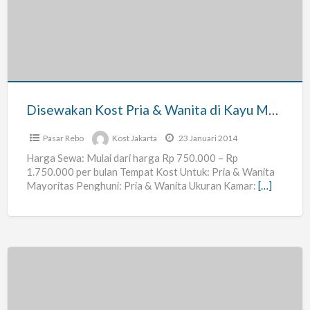
Pria
&
Wanita
di
Kayu
Manis
Disewakan Kost Pria & Wanita di Kayu Manis Raya Kramat Jati Jakarta Timur – Kayu Manis Asri
Raya
Kramat
Pasar Rebo
Kost Jakarta
23 Januari 2014
Jati
Harga Sewa: Mulai dari harga Rp 750.000 – Rp
1.750.000 per bulan Tempat Kost Untuk: Pria & Wanita
Jakarta
Mayoritas Penghuni: Pria & Wanita Ukuran Kamar:
[…]
Timur
–
Kayu
Manis
Asri
Kost
Pria/Wanita