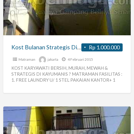
Strategis
Di
Matraman
Kost Bulanan Strategis Di Matraman
Rp 1.000.000
Matraman
jakarta
4 Februari 2015
KOST KARYAWATI BERSIH, MURAH, MEWAH &
STRATEGIS DI KAYUMANIS ? MATRAMAN FASILITAS :
1. FREE LAUNDRY U/ 1 STEL PAKAIAN KANTOR+ 1
STEL PAKAIAN RUMAH(SETIAP
[…]
Kost
Rumah