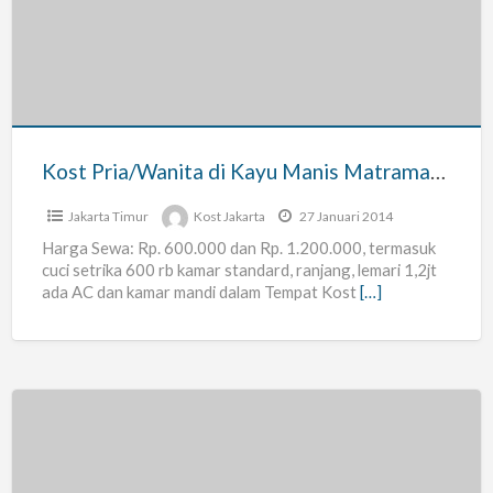
di
Kayu
Manis
Matraman
Jakarta
Timur
Kost Pria/Wanita di Kayu Manis Matraman Jakarta Timur
Jakarta Timur
Kost Jakarta
27 Januari 2014
Harga Sewa: Rp. 600.000 dan Rp. 1.200.000, termasuk
cuci setrika 600 rb kamar standard, ranjang, lemari 1,2jt
ada AC dan kamar mandi dalam Tempat Kost
[…]
Disewakan
Kost