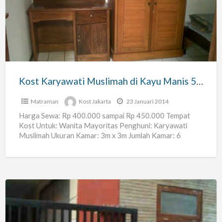
Muslimah
di
Kayu
Manis
5,
Matraman,
Kost Karyawati Muslimah di Kayu Manis 5, Matraman, Jakarta Timur – Kos Zein
Jakarta
Timur
Matraman
Kost Jakarta
23 Januari 2014
–
Harga Sewa: Rp 400.000 sampai Rp 450.000 Tempat
Kost Untuk: Wanita Mayoritas Penghuni: Karyawati
Kos
Muslimah Ukuran Kamar: 3m x 3m Jumlah Kamar: 6
Zein
Sekamar Boleh
[…]
Kost
168