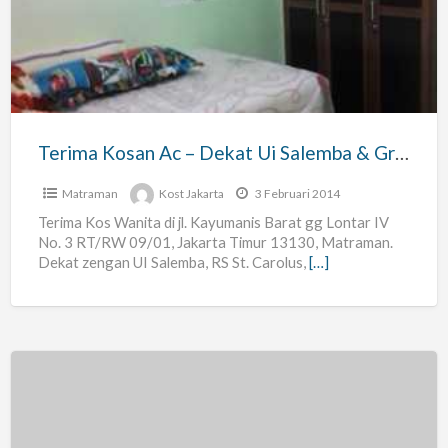
Ac
–
Dekat
Ui
Salemba
&
Terima Kosan Ac – Dekat Ui Salemba & Gramedia Matraman
Gramedia
Matraman
Matraman
Kost Jakarta
3 Februari 2014
Terima Kos Wanita di jl. Kayumanis Barat gg Lontar IV
No. 3 RT/RW 09/01, Jakarta Timur 13130, Matraman.
Dekat zengan UI Salemba, RS St. Carolus,
[…]
Kost
Pria/Wanita