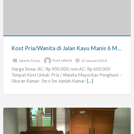
di
Jalan
Kayu
Manis
6
Matraman
Kost Pria/Wanita di Jalan Kayu Manis 6 Matraman Jakarta Timur
Jakarta
Timur
Jakarta Timur
Kost Jakarta
23 Januari 2014
Harga Sewa: AC: Rp 900.000, non AC: Rp 600.000
Tempat Kost Untuk: Pria / Wanita Mayoritas Penghuni: –
Ukuran Kamar: 5m x 5m Jumlah Kamar:
[…]
Kost
Karyawati