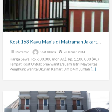
Kayu
Manis
di
Matraman
Jakarta
Timur
Kost 168 Kayu Manis di Matraman Jakarta Timur
Matraman
Kost Jakarta
23 Januari 2014
Harga Sewa: Rp. 600.000 (non AC), Rp. 1.100.000 (AC)
Tempat Kost Untuk: pria/wanita/suami Istri Mayoritas
Penghuni: wanita Ukuran Kamar: 3 m x 4 m Jumlah
[…]
Kost
Pria