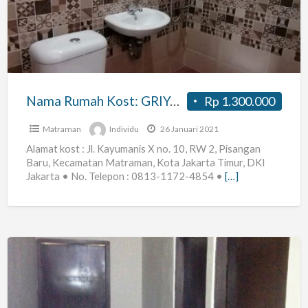
GRIYA
KX-
10
Nama Rumah Kost: GRIYA KX-10
Rp 1.300.000
Matraman
Individu
26 Januari 2021
Alamat kost : Jl. Kayumanis X no. 10, RW 2, Pisangan
Baru, Kecamatan Matraman, Kota Jakarta Timur, DKI
Jakarta • No. Telepon : 0813-1172-4854 •
[…]
Kost
AC
Wanita