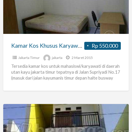
Khusus
Karyawati
Dan
Mahasiswi
Kamar Kos Khusus Karyawati Dan Mahasiswi
Rp 550.000
Jakarta Timur
jakarta
2 Maret 2015
Tersedia kamar kos untuk mahasiswi/karyawati di daerah
utan kayu jakarta timur tepatnya di Jalan Supriyadi No.17
(masuk dari jalan kayumanis timur depan halte busway
utan
[…]
Kost
Bulanan