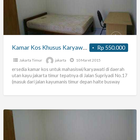
Khusus
Karyawati
Dan
Mahasiswi
Kamar Kos Khusus Karyawati Dan Mahasiswi
Rp 550.000
Jakarta Timur
jakarta
10 Maret 2015
ersedia kamar kos untuk mahasiswi/karyawati di daerah
utan kayu jakarta timur tepatnya di Jalan Supriyadi No.17
(masuk dari jalan kayumanis timur depan halte busway
utan
[…]
Kamar
Kos