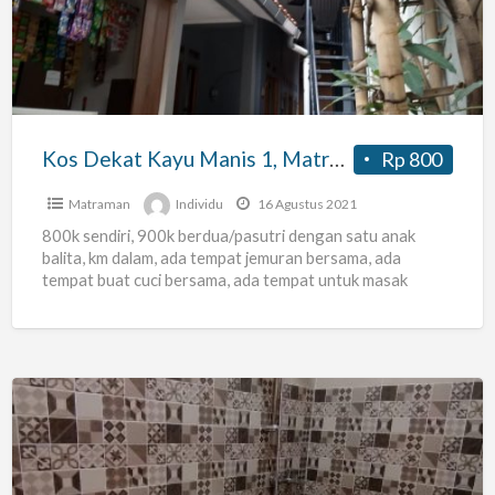
Manis
1,
Matraman,
Jakarta
Timur
Kos Dekat Kayu Manis 1, Matraman, Jakarta Timur
Rp 800
Matraman
Individu
16 Agustus 2021
800k sendiri, 900k berdua/pasutri dengan satu anak
balita, km dalam, ada tempat jemuran bersama, ada
tempat buat cuci bersama, ada tempat untuk masak
bersama, kasur
[…]
Nama
Rumah
Kost: