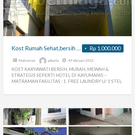
Sehat,bersih
&
Strategis
Di
Tengah
Kota
Kost Rumah Sehat,bersih & Strategis Di Tengah Kota
Rp 1.000.000
Matraman
jakarta
4 Februari 2015
KOST KARYAWATI BERSIH, MURAH, MEWAH &
STRATEGIS SEPERTI HOTEL DI KAYUMANIS –
MATRAMAN FASILITAS : 1. FREE LAUNDRY U/ 1 STEL
PAKAIAN KANTOR+ 1 STEL
[…]
Indekos
Nyaman