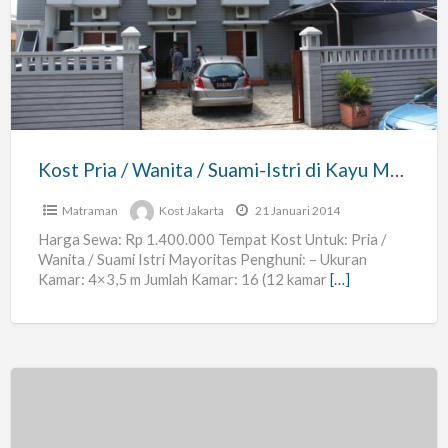
/
Wanita
/
Suami-
Istri
di
Kost Pria / Wanita / Suami-Istri di Kayu Manis Timur 7 Matraman Jakarta Timur
Kayu
Manis
Matraman
Kost Jakarta
21 Januari 2014
Timur
Harga Sewa: Rp 1.400.000 Tempat Kost Untuk: Pria /
Wanita / Suami Istri Mayoritas Penghuni: – Ukuran
7
Kamar: 4×3,5 m Jumlah Kamar: 16 (12 kamar
[…]
Matraman
Jakarta
Timur
Terima
Kost