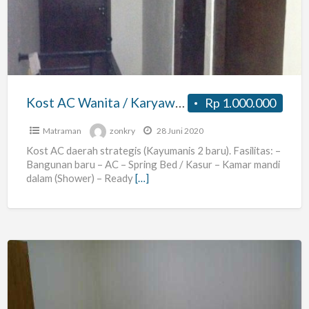
/
Karyawati
(matraman
/
Pramuka
Kost AC Wanita / Karyawati (matraman / Pramuka / Kayumanis)
Rp 1.000.000
/
Kayumanis)
Matraman
zonkry
28 Juni 2020
Kost AC daerah strategis (Kayumanis 2 baru). Fasilitas: –
Bangunan baru – AC – Spring Bed / Kasur – Kamar mandi
dalam (Shower) – Ready
[…]
Kamar
Kos