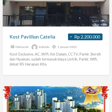
Kost Pavilliun Catelia
Rp 2.200.000
Palmerah
Individu
1 Januari 2023
Kost Exclusive, AC, WIfi, Km Dalam, CCTV, Parkir, Bersih
dan Nyaman, sudah termasuk biaya Listrik, Parkir, Wifi,
dekat RS Harapan Kita
apartement
pluit
sea