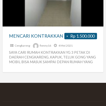
MENCARI KONTRAKKAN
Rp 1.500.000
Cengkareng
fienny16
4 Mei 2021
SAYA CARI RUMAH KONTRAKKAN YG 3 PETAK DI
DAERAH CENGKARENG, KAPUK, TELUK GONG YANG
MOBIL BISA MASUK SAMPAI DEPAN RUMAH YANG
KOSONGAN.KALAU ADA YANG PUNYA
[…]