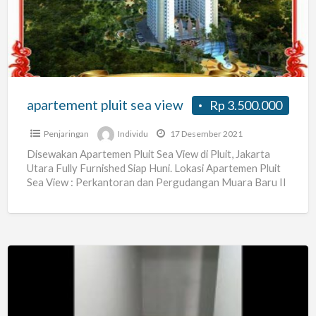
view
apartement pluit sea view
Rp 3.500.000
Penjaringan
Individu
17 Desember 2021
Disewakan Apartemen Pluit Sea View di Pluit, Jakarta
Utara Fully Furnished Siap Huni. Lokasi Apartemen Pluit
Sea View : Perkantoran dan Pergudangan Muara Baru II
[…]
MENCARI
KONTRAKKAN