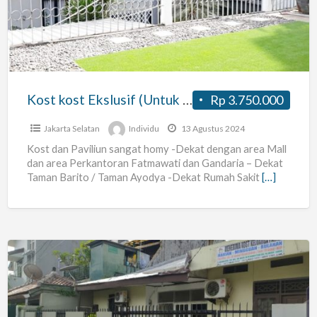
(Untuk
Karyawan)
Kost kost Ekslusif (Untuk Karyawan)
Rp 3.750.000
Jakarta Selatan
Individu
13 Agustus 2024
Kost dan Paviliun sangat homy -Dekat dengan area Mall
dan area Perkantoran Fatmawati dan Gandaria – Dekat
Taman Barito / Taman Ayodya -Dekat Rumah Sakit
[…]
Kost
Keluarga
Pasien