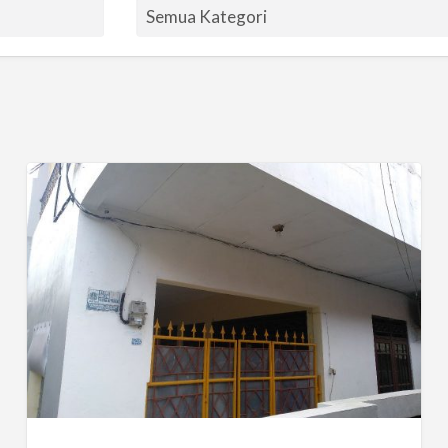
Kost
Putri
Condet
Jakarta
Timur