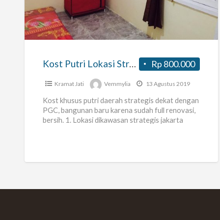
Putri
Lokasi
Strategis
dekat
PGC,
Kost Putri Lokasi Strategis dekat PGC, bangunan baru sudah full renovasi
Rp 800.000
bangunan
baru
Kramat Jati
Vemmylia
13 Agustus 2019
sudah
Kost khusus putri daerah strategis dekat dengan
full
PGC, bangunan baru karena sudah full renovasi,
bersih. 1. Lokasi dikawasan strategis jakarta
renovasi
timur dekat dengan : PGC
[…]