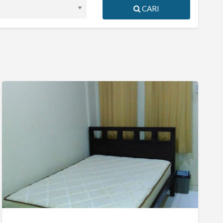
CARI
KOST
EXCLUSIVE
BARKAH
GEDONG