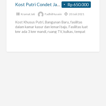
Kost Putri Condet Jakarta Timur
Rp 650.000
Kramat Jati
FadhilHusein
20 Juli 2021
Kost Khusus Putri, Bangunan Baru, fasilitas
dalam kamar kasur dan lemari baju. Fasilitas luat
kmr ada 3 kmr mandi, ruang TV, kulkas, tempat
parkir motor,
[…]