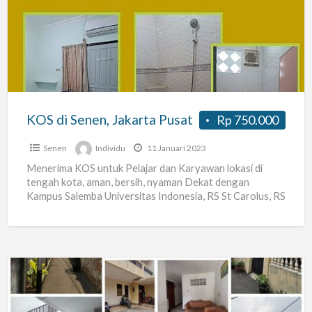
Senen,
Jakarta
Pusat
KOS di Senen, Jakarta Pusat
Rp 750.000
Senen
Individu
11 Januari 2023
Menerima KOS untuk Pelajar dan Karyawan lokasi di
tengah kota, aman, bersih, nyaman Dekat dengan
Kampus Salemba Universitas Indonesia, RS St Carolus, RS
Cipto Mangunkusumo,
[…]
Jual
rumah