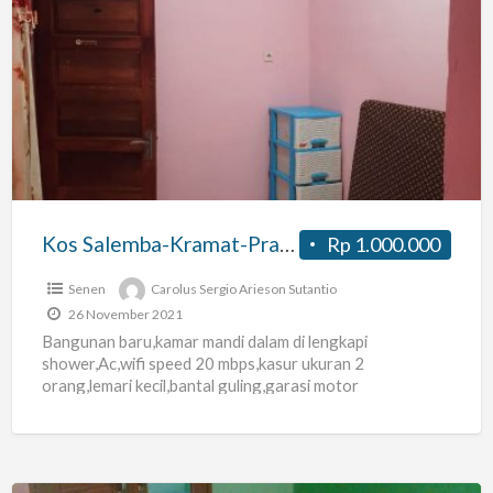
Kos
Salemba-
Kramat-
Pramuka-
Matraman-
Cikini
Kos Salemba-Kramat-Pramuka-Matraman-Cikini
Rp 1.000.000
Senen
Carolus Sergio Arieson Sutantio
26 November 2021
Bangunan baru,kamar mandi dalam di lengkapi
shower,Ac,wifi speed 20 mbps,kasur ukuran 2
orang,lemari kecil,bantal guling,garasi motor
tertutup,pagar lorong dan pagar gerbang pegang kunci
masing masing,token
[…]