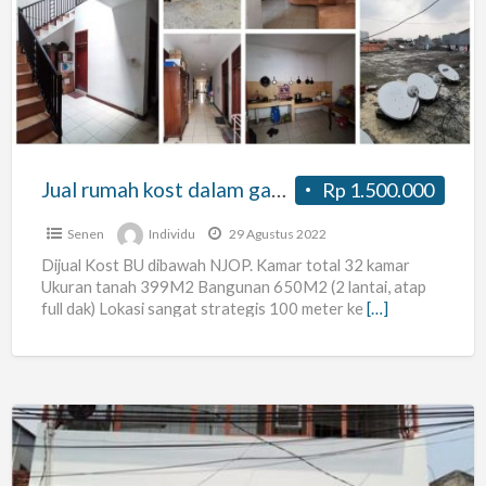
kost
dalam
gang
Kwitang
Jual rumah kost dalam gang Kwitang
Rp 1.500.000
Senen
Individu
29 Agustus 2022
Dijual Kost BU dibawah NJOP. Kamar total 32 kamar
Ukuran tanah 399M2 Bangunan 650M2 (2 lantai, atap
full dak) Lokasi sangat strategis 100 meter ke
[…]
KOS