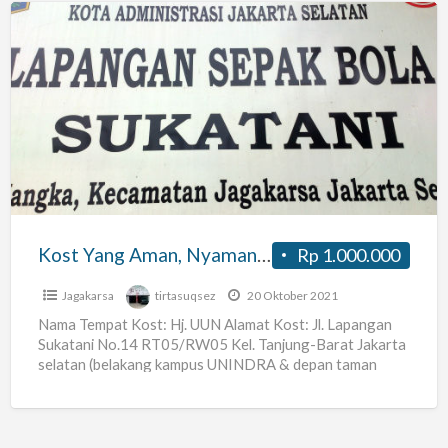
Kost
Yang
Aman,
Nyaman,
dan
Strategis
Jakarta
Selatan
Kost Yang Aman, Nyaman, dan Strategis Jakarta Selatan
Rp 1.000.000
Jagakarsa
tirtasuqsez
20 Oktober 2021
Nama Tempat Kost: Hj. UUN Alamat Kost: Jl. Lapangan
Sukatani No.14 RT05/RW05 Kel. Tanjung-Barat Jakarta
selatan (belakang kampus UNINDRA & depan taman
PKK) Harga Sewa:
[…]