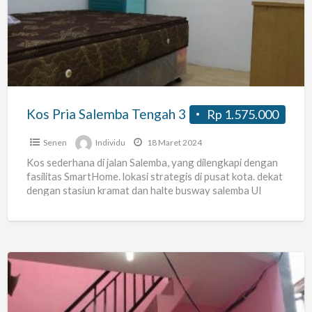
Salemba
Tengah
3
Kos Pria Salemba Tengah 3
Rp 1.575.000
Senen
Individu
18 Maret 2024
Kos sederhana di jalan Salemba, yang dilengkapi dengan
fasilitas SmartHome. lokasi strategis di pusat kota. dekat
dengan stasiun kramat dan halte busway salemba UI
lokasi
[…]
Kost
Salemba-