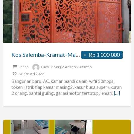
Salemba-
Kramat-
Matraman-
Cikini
Kos Salemba-Kramat-Matraman-Cikini
Rp 1.000.000
Senen
Carolus Sergio Arieson Sutantio
8 Februari 2022
Bangunan baru, AC, kamar mandi dalam, wifii 30mbps,
token listrik tiap kamar masing2, kasur busa super ukuran
2 orang, bantal guling, garasi motor tertutup, lemari,
[…]