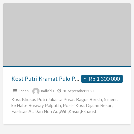
Kost
Putri
Kramat
Pulo
Pak
Indra
Kost Putri Kramat Pulo Pak Indra
Rp 1.300.000
Senen
Individu
10 September 2021
Kost Khusus Putri Jakarta Pusat Bagus Bersih, 5 menit
ke Halte Busway Palputih, Posisi Kost Dijalan Besar,
Fasilitas Ac Dan Non Ac ,Wifi,Kasur,Exhaust
Fan,Kulkas,Dapur,Jemuran Pakaian,Lemari
[…]