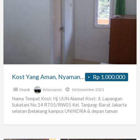
Kost
Yang
Aman,
Nyaman,
dan
Strategis
Unv
UI,
Kost Yang Aman, Nyaman, dan Strategis Unv UI, Unv. Pacasila, Unv. Isip, Unv. Tama, Unv. Unindra
Rp 1.000.000
Unv.
Pacasila,
Depok
tirtasuqsez
16 November 2021
Unv.
Nama Tempat Kost: Hj. UUN Alamat Kost: Jl. Lapangan
Sukatani No.14 RT05/RW05 Kel. Tanjung-Barat Jakarta
Isip,
selatan (belakang kampus UNINDRA & depan taman
Unv.
PKK) Harga Sewa:
[…]
Tama,
Unv.
Unindra