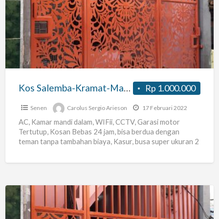
Salemba-
Kramat-
Matraman-
Cikini
Kos Salemba-Kramat-Matraman-Cikini
Rp 1.000.000
Senen
Carolus Sergio Arieson
17 Februari 2022
AC, Kamar mandi dalam, WIFii, CCTV, Garasi motor
Tertutup, Kosan Bebas 24 jam, bisa berdua dengan
teman tanpa tambahan biaya, Kasur, busa super ukuran 2
[…]
Kos