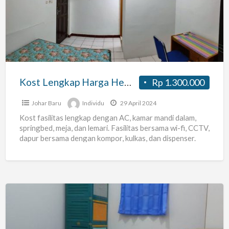
Harga
Hemat
di
Jakarta
Pusat
Kost Lengkap Harga Hemat di Jakarta Pusat
Rp 1.300.000
Johar Baru
Individu
29 April 2024
Kost fasilitas lengkap dengan AC, kamar mandi dalam,
springbed, meja, dan lemari. Fasilitas bersama wi-fi, CCTV,
dapur bersama dengan kompor, kulkas, dan dispenser.
Lokasi di
[…]
Kos
Pria