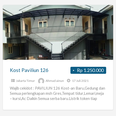
Kost
Paviliun
126
Kost Paviliun 126
Rp 1.250.000
Jakarta Timur
Ahmad ainun
17 Juli 2021
Wajib cekidot : PAVILIUN 126 Kost-an Baru,Gedung dan
Semua perlengkapan msh Gres,Tempat tidur,Lemari,meja
– kursi,Ac Daikin Semua serba baru.Listrik token tiap
kamar masing2.Jadikan anda orang
[…]