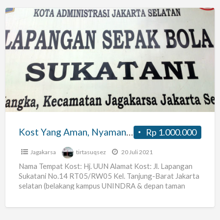
Kost
Yang
Aman,
Nyaman,
dan
Strategis
tanjug
barat
Kost Yang Aman, Nyaman, dan Strategis tanjug barat
Rp 1.000.000
Jagakarsa
tirtasuqsez
20 Juli 2021
Nama Tempat Kost: Hj. UUN Alamat Kost: Jl. Lapangan
Sukatani No.14 RT05/RW05 Kel. Tanjung-Barat Jakarta
selatan (belakang kampus UNINDRA & depan taman
PKK) Harga Sewa:
[…]