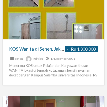
KOS
Wanita
di
Senen,
Jakarta
Pusat
KOS Wanita di Senen, Jakarta Pusat
Rp 1.300.000
Senen
Individu
17 Desember 2021
Menerima KOS untuk Pelajar dan Karyawan khusus
WANITA lokasi di tengah kota, aman, bersih, nyaman
dekat dengan Kampus Salemba Universitas Indonesia, RS
St Carolus, RS
[…]