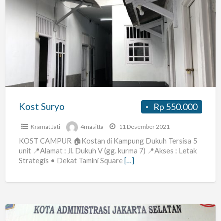
Kost
Suryo
Kost Suryo
Rp 550.000
Kramat Jati
4masitta
11 Desember 2021
KOST CAMPUR 🏠Kostan di Kampung Dukuh Tersisa 5
unit 📍Alamat : Jl. Dukuh V (gg. kurma 7) 📍Akses : Letak
Strategis • Dekat Tamini Square
[…]