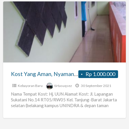
Kost
Yang
Aman,
Nyaman,
dan
Strategis
Ps.
Rebo,
Kost Yang Aman, Nyaman, dan Strategis Ps. Rebo, Condet, Cijantung, Cililitan
Rp 1.000.000
Condet,
Cijantung,
Kebayoran Baru
tirtasuqsez
30 September 2021
Cililitan
Nama Tempat Kost: Hj. UUN Alamat Kost: Jl. Lapangan
Sukatani No.14 RT05/RW05 Kel. Tanjung-Barat Jakarta
selatan (belakang kampus UNINDRA & depan taman
PKK) Harga Sewa:
[…]