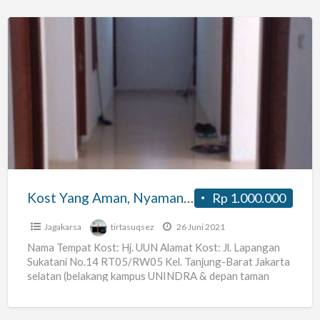
Kost
Yang
Aman,
Nyaman,
dan
Strategis
Kost Yang Aman, Nyaman, dan Strategis
Rp 1.000.000
Jagakarsa
tirtasuqsez
26 Juni 2021
Nama Tempat Kost: Hj. UUN Alamat Kost: Jl. Lapangan
Sukatani No.14 RT05/RW05 Kel. Tanjung-Barat Jakarta
selatan (belakang kampus UNINDRA & depan taman
PKK) Harga Sewa:
[…]