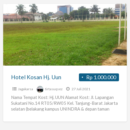
Hotel
Kosan
Hj.
Uun
Hotel Kosan Hj. Uun
Rp 1.000.000
Jagakarsa
tirtasuqsez
27 Juli 2021
Nama Tempat Kost: Hj. UUN Alamat Kost: Jl. Lapangan
Sukatani No.14 RT05/RW05 Kel. Tanjung-Barat Jakarta
selatan (belakang kampus UNINDRA & depan taman
PKK) Harga Sewa:
[…]