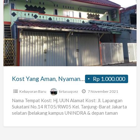
Kost
Yang
Aman,
Nyaman,
dan
Strategis
TB.
Simatupang,
Kost Yang Aman, Nyaman, dan Strategis TB. Simatupang, Ps. Minggu, Ps. Rebo
Rp 1.000.000
Ps.
Minggu,
Kebayoran Baru
tirtasuqsez
7 November 2021
Ps.
Nama Tempat Kost: Hj. UUN Alamat Kost: Jl. Lapangan
Sukatani No.14 RT05/RW05 Kel. Tanjung-Barat Jakarta
Rebo
selatan (belakang kampus UNINDRA & depan taman
PKK) Harga Sewa:
[…]