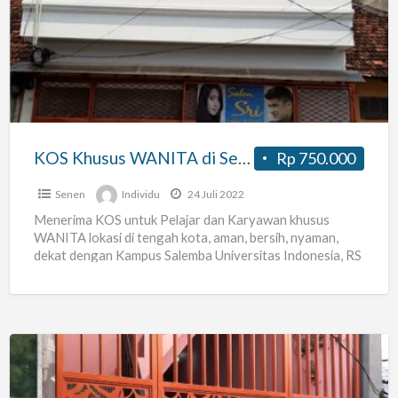
Khusus
WANITA
di
Senen,
Jakarta
Pusat
KOS Khusus WANITA di Senen, Jakarta Pusat
Rp 750.000
Senen
Individu
24 Juli 2022
Menerima KOS untuk Pelajar dan Karyawan khusus
WANITA lokasi di tengah kota, aman, bersih, nyaman,
dekat dengan Kampus Salemba Universitas Indonesia, RS
St Carolus, RS
[…]
Kos