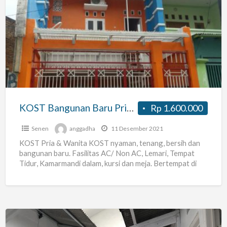
KOST
Bangunan
Baru
Pria
&
Wanita
KOST Bangunan Baru Pria & Wanita
Rp 1.600.000
Senen
anggadha
11 Desember 2021
KOST Pria & Wanita KOST nyaman, tenang, bersih dan
bangunan baru. Fasilitas AC/ Non AC, Lemari, Tempat
Tidur, Kamarmandi dalam, kursi dan meja. Bertempat di
[…]