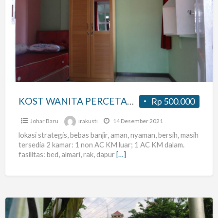
KOST
WANITA
PERCETAKAN
NEGARA
KOST WANITA PERCETAKAN NEGARA
Rp 500.000
Johar Baru
irakusti
14 Desember 2021
lokasi strategis, bebas banjir, aman, nyaman, bersih, masih
tersedia 2 kamar: 1 non AC KM luar; 1 AC KM dalam.
fasilitas: bed, almari, rak, dapur
[…]