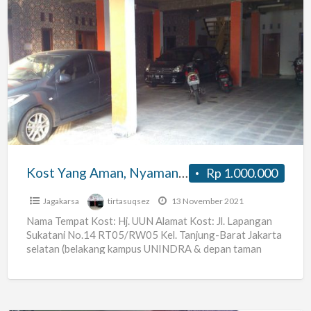
Kost
Yang
Aman,
Nyaman,
dan
Strategis
Deket
ANTAM,
Kost Yang Aman, Nyaman, dan Strategis Deket ANTAM, Nestle, Archadia, Oleos
Rp 1.000.000
Nestle,
Archadia,
Jagakarsa
tirtasuqsez
13 November 2021
Oleos
Nama Tempat Kost: Hj. UUN Alamat Kost: Jl. Lapangan
Sukatani No.14 RT05/RW05 Kel. Tanjung-Barat Jakarta
selatan (belakang kampus UNINDRA & depan taman
PKK) Harga Sewa:
[…]