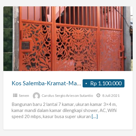
Kos
Salemba-
Kramat-
Matraman-
Cikini
Kos Salemba-Kramat-Matraman-Cikini
Rp 1.100.000
Senen
Carolus Sergio Arieson Sutantio
8 Juli 2021
Bangunan baru 2 lantai 7 kamar, ukuran kamar 3×4 m,
kamar mandi dalam kamar dilengkapi shower, AC, Wifii
speed 20 mbps, kasur busa super ukuran
[…]