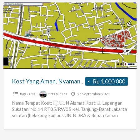
Kost
Yang
Aman,
Nyaman,
dan
Strategis
TB.
Simatupang,
Kost Yang Aman, Nyaman, dan Strategis TB. Simatupang, Ps. Minggu, Ps. Rebo
Rp 1.000.000
Ps.
Minggu,
Jagakarsa
tirtasuqsez
25 September 2021
Ps.
Nama Tempat Kost: Hj. UUN Alamat Kost: Jl. Lapangan
Sukatani No.14 RT05/RW05 Kel. Tanjung-Barat Jakarta
Rebo
selatan (belakang kampus UNINDRA & depan taman
PKK) Harga Sewa:
[…]