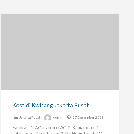
Kost
di
Kwitang
Jakarta
Pusat
Kost di Kwitang Jakarta Pusat
Jakarta Pusat
Admin
27 Desember 2013
Fasilitas: 1. AC atau non AC, 2. Kamar mandi
dalam atau di luar kamar, 3. Parkir motor, 4. TV