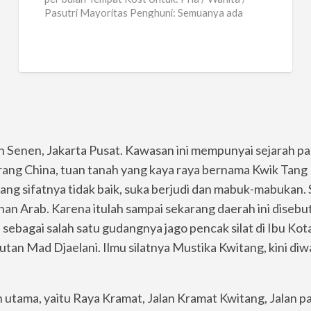
Pasutri Mayoritas Penghuni: Semuanya ada
Ukuran Kamar: 2,5
[…]
Senen, Jakarta Pusat. Kawasan ini mempunyai sejarah pan
ang China, tuan tanah yang kaya raya bernama Kwik Tang 
yang sifatnya tidak baik, suka berjudi dan mabuk-mabukan.
unan Arab. Karena itulah sampai sekarang daerah ini diseb
sebagai salah satu gudangnya jago pencak silat di Ibu Kota.
tan Mad Djaelani. Ilmu silatnya Mustika Kwitang, kini diw
 utama, yaitu Raya Kramat, Jalan Kramat Kwitang, Jalan 