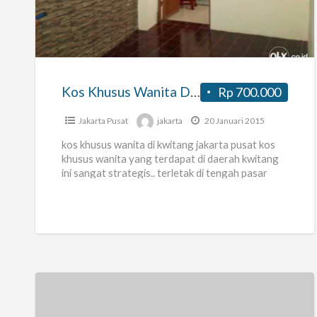
Khusus
Wanita
Di
Ps.
Kwitang
Kos Khusus Wanita Di Ps. Kwitang
Rp 700.000
Jakarta Pusat
jakarta
20 Januari 2015
kos khusus wanita di kwitang jakarta pusat kos
khusus wanita yang terdapat di daerah kwitang
ini sangat strategis.. terletak di tengah pasar
pada pagi hari
[…]