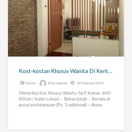
Kost-
kostan
Khusus
Wanita
Di
Kwitang-
Kost-kostan Khusus Wanita Di Kwitang-senen – Jakpus
senen
–
Senen
Kost Jakarta
13 Februari 2014
Jakpus
Menerima Kos Khusus Wanita Tarif Kamar: 600-
800an / bulan Lokasi: – Bebas banjir – Berada di
pusat perbelanjaan (Ps. Tradisional) – Akses
masuk banyak (mudah
[…]