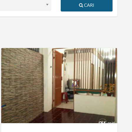
CARI
Kos
Khusus
Wanita
Di
Ps.