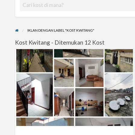
IKLAN DENGAN LABEL "KOST KWITANG"
Kost Kwitang - Ditemukan 12 Kost
Jual
rumah
kost
dalam
gang