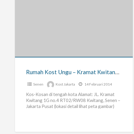
Rumah
Kost
Ungu
–
Kramat
Kwitang,
Rumah Kost Ungu – Kramat Kwitang, Senen
Senen
Senen
Kost Jakarta
14 Februari 2014
Kos-Kosan di tengah kota Alamat: JL. Kramat
Kwitang 1G no.4 RT02/RW08 Kwitang, Senen –
Jakarta Pusat (lokasi detail lihat peta gambar)
Lingkungan: – Dekat Mall
[…]