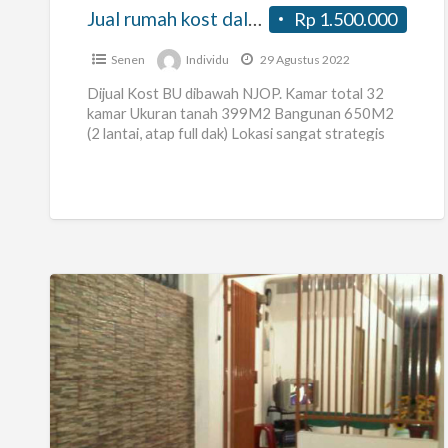
Kwitang
Jual rumah kost dalam gang Kwitang
Rp 1.500.000
Senen
Individu
29 Agustus 2022
Dijual Kost BU dibawah NJOP. Kamar total 32
kamar Ukuran tanah 399M2 Bangunan 650M2
(2 lantai, atap full dak) Lokasi sangat strategis
100 meter ke
[…]
Kos