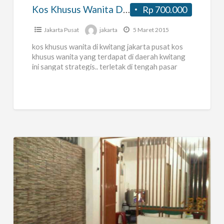
Kwitang7
Kos Khusus Wanita Di Ps. Kwitang7
Rp 700.000
Jakarta Pusat
jakarta
5 Maret 2015
kos khusus wanita di kwitang jakarta pusat kos
khusus wanita yang terdapat di daerah kwitang
ini sangat strategis.. terletak di tengah pasar
pada pagi hari
[…]
Kos