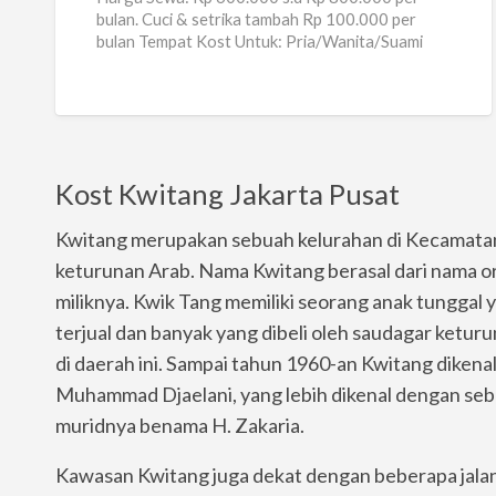
bulan. Cuci & setrika tambah Rp 100.000 per
Suami-
bulan Tempat Kost Untuk: Pria/Wanita/Suami
Istri
Istri Mayoritas Penghuni: Pria
[…]
Kost Kwitang Jakarta Pusat
Kwitang merupakan sebuah kelurahan di Kecamatan 
keturunan Arab. Nama Kwitang berasal dari nama or
miliknya. Kwik Tang memiliki seorang anak tunggal 
terjual dan banyak yang dibeli oleh saudagar ketur
di daerah ini. Sampai tahun 1960-an Kwitang dikenal 
Muhammad Djaelani, yang lebih dikenal dengan sebu
muridnya benama H. Zakaria.
Kawasan Kwitang juga dekat dengan beberapa jalan