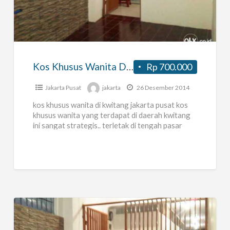
Khusus
Wanita
Di
Kwitang
Kos Khusus Wanita Di Kwitang
Rp 700.000
Jakarta Pusat
jakarta
26 Desember 2014
kos khusus wanita di kwitang jakarta pusat kos
khusus wanita yang terdapat di daerah kwitang
ini sangat strategis.. terletak di tengah pasar
pada pagi hari
[…]