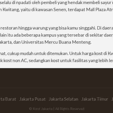
 selalu di npadati oleh pembeli yang hendak membeli sayur 
san Kwitang, yaitu di kawasan Senen, terdapat Mall Plaza A
, restoran hingga warung yang bisa kamu singgahi. Di dae
ain itu ada beberapa kampus yang tersebar di sekitar daer
karta, dan Universitas Mercu Buana Menteng.
amat, cukup mudah untuk ditemukan. Untuk harga kost di K
 kost non AC, sedangkan kost untuk fasilitas yang lebih le
rta Barat
Jakarta Pusat
Jakarta Selatan
Jakarta Timur
© Kost Jakarta | All Rights Reserved