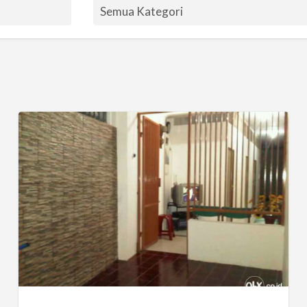
Kos
Khusus
Wanita
Di
Ps.