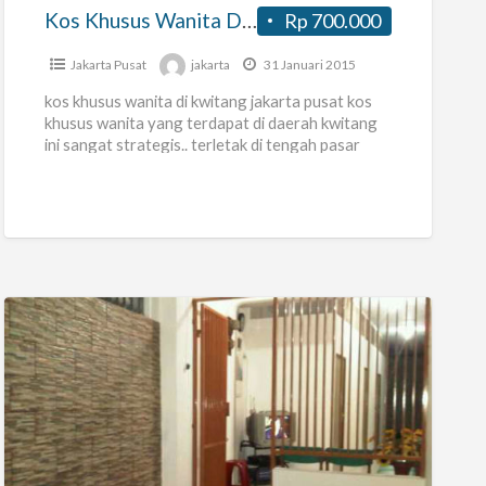
Kwitang
Kos Khusus Wanita Di Ps. Kwitang
Rp 700.000
Jakarta Pusat
jakarta
31 Januari 2015
kos khusus wanita di kwitang jakarta pusat kos
khusus wanita yang terdapat di daerah kwitang
ini sangat strategis.. terletak di tengah pasar
pada pagi hari
[…]
Kos