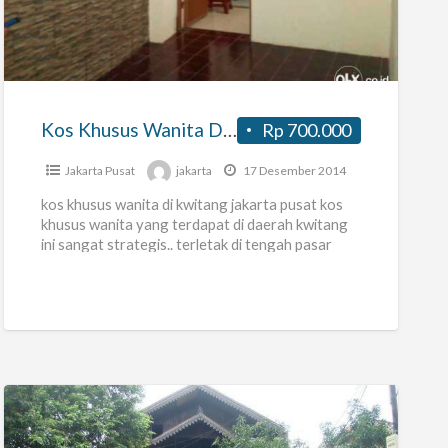
Khusus
Wanita
Di
Kwitang
Kos Khusus Wanita Di Kwitang
Rp 700.000
Jakarta Pusat
jakarta
17 Desember 2014
kos khusus wanita di kwitang jakarta pusat kos
khusus wanita yang terdapat di daerah kwitang
ini sangat strategis.. terletak di tengah pasar
pada pagi hari
[…]