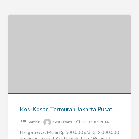
Kos-
Kosan
Termurah
Jakarta
Pusat
–
Kos-Kosan Termurah Jakarta Pusat – Zhafira Kost
Zhafira
Kost
Gambir
Kost Jakarta
21 Januari 2014
Harga Sewa: Mulai Rp 500.000 s/d Rp 2.000.000
per bulan Tempat Kost Untuk: Pria / Wanita /