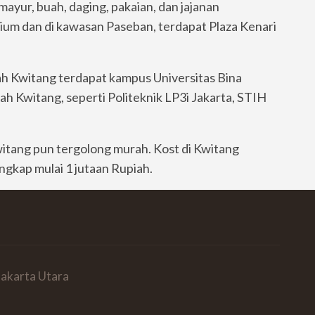
mayur, buah, daging, pakaian, dan jajanan
trium dan di kawasan Paseban, terdapat Plaza Kenari
rah Kwitang terdapat kampus Universitas Bina
ah Kwitang, seperti Politeknik LP3i Jakarta, STIH
witang pun tergolong murah. Kost di Kwitang
ngkap mulai 1 jutaan Rupiah.
Jakarta Utara