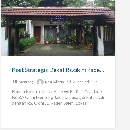
Kost
Strategis
Dekat
Rs.cikini
Raden
Saleh
Kost Strategis Dekat Rs.cikini Raden Saleh Free Wifi
Free
Wifi
Menteng
Kost Jakarta
7 Februari 2014
Rumah Kost exclusive Free WIFI di JL. Cisadane
No.8A Cikini Menteng Jakarta pusat, dekat sekali
dengan RS. Cikini JL. Raden Saleh. Lokasi
Strategis dekat ke
[…]