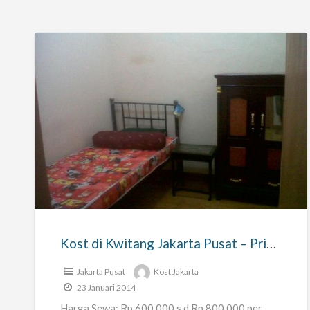
Kost
di
Kwitang
Jakarta
Pusat
–
Kost di Kwitang Jakarta Pusat – Pria / Wanita / Suami-Istri
Pria
/
Jakarta Pusat
Kost Jakarta
23 Januari 2014
Wanita
Harga Sewa: Rp 600.000 s.d Rp 800.000 per
/