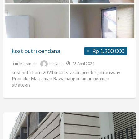
cendana
kost putri cendana
Rp 1.200.000
Matraman
Individu
23 April 2024
kost putri baru 2021dekat stasiun pondok jati busway
Pramuka Matraman Rawamangun aman nyaman
strategis
Promo
1,8