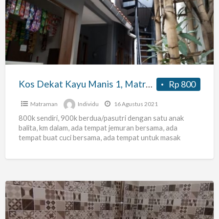
Kayu
Manis
1,
Matraman,
Jakarta
Timur
Kos Dekat Kayu Manis 1, Matraman, Jakarta Timur
Rp 800
Matraman
Individu
16 Agustus 2021
800k sendiri, 900k berdua/pasutri dengan satu anak
balita, km dalam, ada tempat jemuran bersama, ada
tempat buat cuci bersama, ada tempat untuk masak
bersama, kasur
[…]
Nama
Rumah