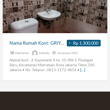
Kost:
GRIYA
KX-
10
Nama Rumah Kost: GRIYA KX-10
Rp 1.300.000
Matraman
Individu
26 Januari 2021
Alamat kost : Jl. Kayumanis X no. 10, RW 2, Pisangan
Baru, Kecamatan Matraman, Kota Jakarta Timur, DKI
Jakarta • No. Telepon : 0813-1172-4854 •
[…]