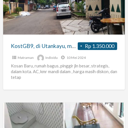
Utankayu,
matraman,
Jakarta
Timur
KostGB9, di Utankayu, matraman, Jakarta Timur
Rp 1.350.000
Matraman
Individu
10 Mei 2024
Kosan Baru, rumah bagus, pinggir jln besar, strategis,
dalam kota. AC, kmr mandi dalam , harga masih diskon, dan
tetap
kost
putri