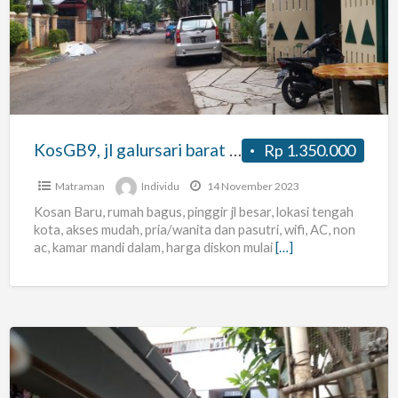
galursari
barat
9,
utankayu,
matraman,
jkt
KosGB9, jl galursari barat 9, utankayu, matraman, jkt timur
Rp 1.350.000
timur
Matraman
Individu
14 November 2023
Kosan Baru, rumah bagus, pinggir jl besar, lokasi tengah
kota, akses mudah, pria/wanita dan pasutri, wifi, AC, non
ac, kamar mandi dalam, harga diskon mulai
[…]
Kos
Dekat