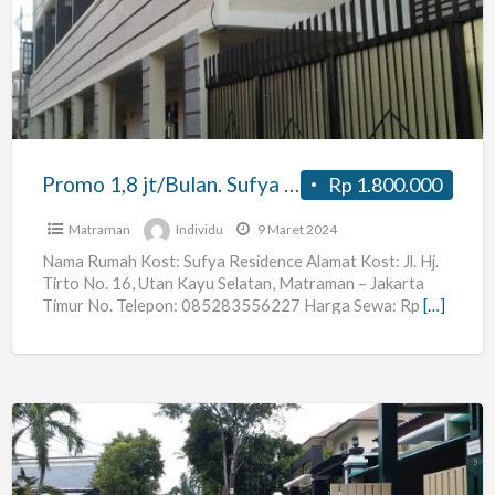
jt/Bulan.
Sufya
Residence
Kost
Exclusive
harga
Promo 1,8 jt/Bulan. Sufya Residence Kost Exclusive harga terjangkau
Rp 1.800.000
terjangkau
Matraman
Individu
9 Maret 2024
Nama Rumah Kost: Sufya Residence Alamat Kost: Jl. Hj.
Tirto No. 16, Utan Kayu Selatan, Matraman – Jakarta
Timur No. Telepon: 085283556227 Harga Sewa: Rp
[…]
KosGB9,
jl