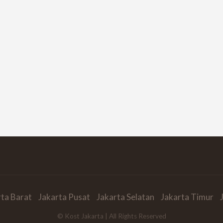
rta Barat
Jakarta Pusat
Jakarta Selatan
Jakarta Timur
© Kost Jakarta | All Rights Reserved