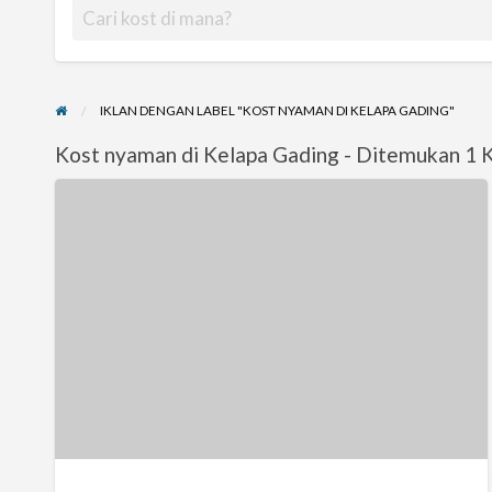
IKLAN DENGAN LABEL "KOST NYAMAN DI KELAPA GADING"
Kost nyaman di Kelapa Gading - Ditemukan 1 
Kost
nyaman
di
Kelapa
Gading