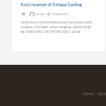
Kost nyaman di Kelapa Gading
ferrika
14 April 2023
terima kost untuk mahasiswa/i, karyawan/wati,
nyaman, strategis, aman, lengkap, bebas banjir.
tlp. 45856481, 081905902007, pin bb
2773EAA5, fasilitas lengkap, harga
Rp.900.000,-. s/d Rp. 1.750.000,-.
Home
Jaka