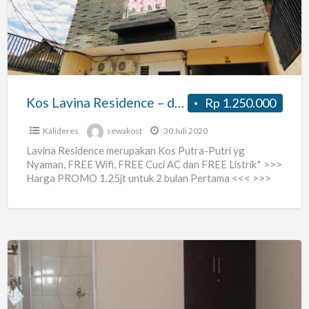
–
dkt
Palem
Lestari
dan
Kos Lavina Residence – dkt Palem Lestari dan Taman Surya Kalideres Cengkareng. Full AC cuma 1.4jt
Rp 1.250.000
Taman
Surya
Kalideres
sewakost
30 Juli 2020
Kalideres
Lavina Residence merupakan Kos Putra-Putri yg
Nyaman, FREE Wifi, FREE Cuci AC dan FREE Listrik* >>>
Cengkareng.
Harga PROMO 1.25jt untuk 2 bulan Pertama <<< >>>
Full
[…]
AC
cuma
1.4jt
Kost
Pria