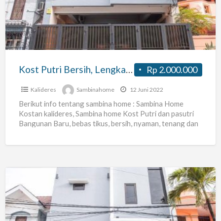
Lengkap,
Wifi
Kenceng,
TV
Kabel
Kost Putri Bersih, Lengkap, Wifi Kenceng, TV Kabel Premium dan Banyak Untungnya
Rp 2.000.000
Premium
dan
Kalideres
Sambinahome
12 Juni 2022
Banyak
Berikut info tentang sambina home : Sambina Home
Kostan kalideres, Sambina home Kost Putri dan pasutri
Untungnya
Bangunan Baru, bebas tikus, bersih, nyaman, tenang dan
dekat
[…]
Kost
Putri
dan