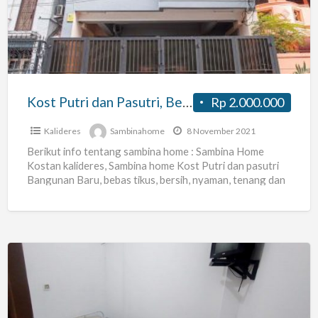
Pasutri,
Bersih,
Fasilitas
Lengkap,
Harga
Kost Putri dan Pasutri, Bersih, Fasilitas Lengkap, Harga Terjangkau
Rp 2.000.000
Terjangkau
Kalideres
Sambinahome
8 November 2021
Berikut info tentang sambina home : Sambina Home
Kostan kalideres, Sambina home Kost Putri dan pasutri
Bangunan Baru, bebas tikus, bersih, nyaman, tenang dan
dekat
[…]
Sewa
Kost
Murah