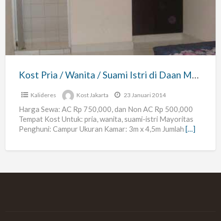
/
Wanita
/
Suami
Istri
di
Kost Pria / Wanita / Suami Istri di Daan Mogot Pegadungan Kalideres Jakarta Barat
Daan
Mogot
Kalideres
Kost Jakarta
23 Januari 2014
Pegadungan
Harga Sewa: AC Rp 750,000, dan Non AC Rp 500,000
Tempat Kost Untuk: pria, wanita, suami-istri Mayoritas
Kalideres
Penghuni: Campur Ukuran Kamar: 3m x 4,5m Jumlah
[…]
Jakarta
Barat