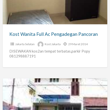
Ac
Pengadegan
Pancoran
Kost Wanita Full Ac Pengadegan Pancoran
Jakarta Selatan
Kost Jakarta
29 Maret 2014
DISEWAKAN kos2an tempat terbatas,parkir Popy
081298887191
Kos
Pengadegan
Full