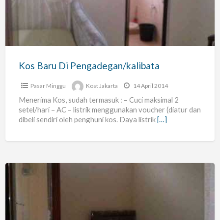
Pengadegan/kalibata
Kos Baru Di Pengadegan/kalibata
Pasar Minggu
Kost Jakarta
14 April 2014
Menerima Kos, sudah termasuk : – Cuci maksimal 2
setel/hari – AC – listrik menggunakan voucher (diatur dan
dibeli sendiri oleh penghuni kos. Daya listrik
[…]
Kos
Baru
Di