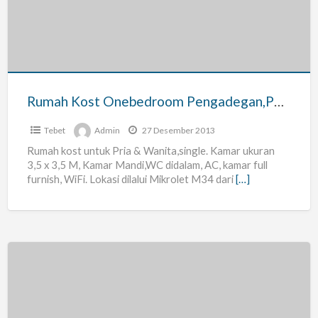
Pengadegan,Perdatam
Rumah Kost Onebedroom Pengadegan,Perdatam
Tebet
Admin
27 Desember 2013
Rumah kost untuk Pria & Wanita,single. Kamar ukuran
3,5 x 3,5 M, Kamar Mandi,WC didalam, AC, kamar full
furnish, WiFi. Lokasi dilalui Mikrolet M34 dari
[…]
Kost
nyaman
di