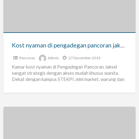
pengadegan
pancoran
jakarta
selatan
Kost nyaman di pengadegan pancoran jakarta selatan
Pancoran
Admin
27 Desember 2013
Kamar kost nyaman di Pengadegan Pancoran Jaksel
sangat strategis dengan akses mudah khusus wanita.
Dekat dengan kampus STEKPI, mini market, warung dan
warkop indomie 24jam,
[…]
Rumah
Kos
Pengadegan,