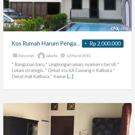
Pengadegan
Kos Rumah Harum Pengadegan
Rp 2.000.000
Pancoran
jakarta
12 Maret 2015
* Bangunan baru * Lingkungan aman, nyaman n bersih *
Lokasi strategis. * Dekat sta KA Cawang n Kalibata *
Dekat mall Kalibata * Kamar
[…]
Kos2an
Full
Ac