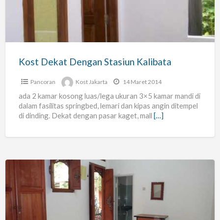
Stasiun
Kalibata
Kost Dekat Dengan Stasiun Kalibata
Pancoran
Kost Jakarta
14 Maret 2014
ada 2 kamar kosong luas/lega ukuran 3×5 kamar mandi di
dalam fasilitas springbed, lemari dan kipas angin ditempel
di dinding. Dekat dengan pasar kaget, mall
[…]
Kost
Kalibata
Pengadegan