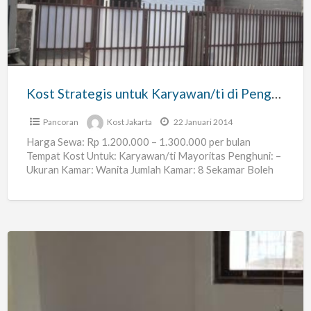
Karyawan/ti
di
Pengadegan
Utara
(Pancoran-
Kost Strategis untuk Karyawan/ti di Pengadegan Utara (Pancoran-MT Haryono)
MT
Haryono)
Pancoran
Kost Jakarta
22 Januari 2014
Harga Sewa: Rp 1.200.000 – 1.300.000 per bulan
Tempat Kost Untuk: Karyawan/ti Mayoritas Penghuni: –
Ukuran Kamar: Wanita Jumlah Kamar: 8 Sekamar Boleh
Berdua: Tidak
[…]
Kost
Wanita
di