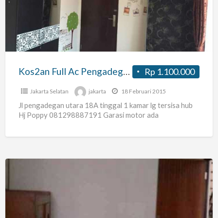
Pengadegan
Jaksel
Cikoko
Kos2an Full Ac Pengadegan Jaksel Cikoko
Rp 1.100.000
Jakarta Selatan
jakarta
18 Februari 2015
Jl pengadegan utara 18A tinggal 1 kamar lg tersisa hub
Hj Poppy 081298887191 Garasi motor ada
Kos
Baru
Di