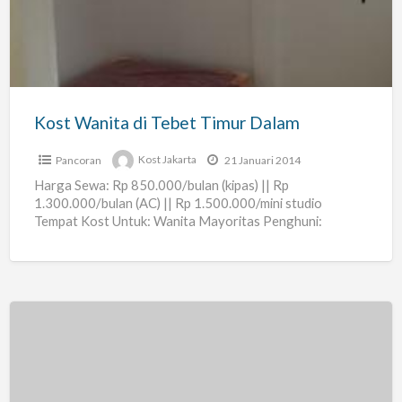
Tebet
Timur
Dalam
Kost Wanita di Tebet Timur Dalam
Pancoran
Kost Jakarta
21 Januari 2014
Harga Sewa: Rp 850.000/bulan (kipas) || Rp
1.300.000/bulan (AC) || Rp 1.500.000/mini studio
Tempat Kost Untuk: Wanita Mayoritas Penghuni:
Karyawati Ukuran Kamar: 5×3 m, 3×4
[…]
Rumah
Kost
di