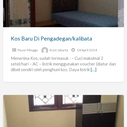
Pengadegan/kalibata
Kos Baru Di Pengadegan/kalibata
Pasar Minggu
Kost Jakarta
14 April 2014
Menerima Kos, sudah termasuk : – Cuci maksimal 2
setel/hari – AC – listrik menggunakan voucher (diatur dan
dibeli sendiri oleh penghuni kos. Daya listrik
[…]
Kost
Wanita
Full