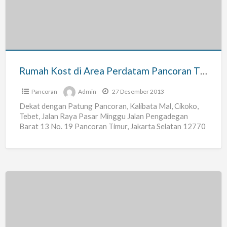
Area
Perdatam
Pancoran
Timur
Jakarta
Rumah Kost di Area Perdatam Pancoran Timur Jakarta Selatan
Selatan
Pancoran
Admin
27 Desember 2013
Dekat dengan Patung Pancoran, Kalibata Mal, Cikoko,
Tebet, Jalan Raya Pasar Minggu Jalan Pengadegan
Barat 13 No. 19 Pancoran Timur, Jakarta Selatan 12770
No. Telepon:
[…]
Rumah
Kost
Onebedroom