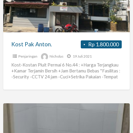
Kost Pak Anton.
Rp 1.800.000
Penjaringan
Nicholas
19 Juli 2021
Kost-Kostan Pluit Permai 6 No.44 : +Harga Terjangkau
+Kamar Terjamin Bersih +Jam Bertamu Bebas *Fasilitas :
-Security -CCTV 24 jam -Cuci+Setrika Pakaian -Tempat
Parkir -Toilet
[…]
Kos
Luas