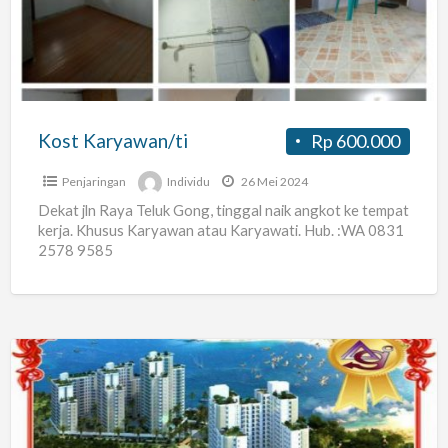
Kost Karyawan/ti
Rp 600.000
Penjaringan
Individu
26 Mei 2024
Dekat jln Raya Teluk Gong, tinggal naik angkot ke tempat
kerja. Khusus Karyawan atau Karyawati. Hub. :WA 0831
2578 9585
apartement
pluit
sea