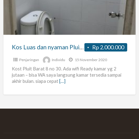
dan
nyaman
Pluit
&
wifi
Kos Luas dan nyaman Pluit & wifi
Rp 2.000.000
Penjaringan
Individu
15 November 2020
Kost Pluit Barat 8 no 30. Ada wifi Ready kamar yg 2
jutaan – bisa WA saya langsung kamar tersedia sampai
akhir bulan. siapa cepat
[…]