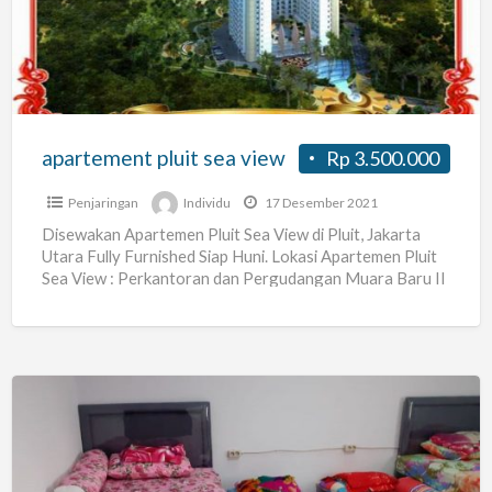
view
apartement pluit sea view
Rp 3.500.000
Penjaringan
Individu
17 Desember 2021
Disewakan Apartemen Pluit Sea View di Pluit, Jakarta
Utara Fully Furnished Siap Huni. Lokasi Apartemen Pluit
Sea View : Perkantoran dan Pergudangan Muara Baru II
[…]
Terima
Kos
Wanita