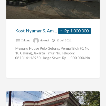
Nyaman&
Aman
–
Pulo
Gebang
Kost Nyaman& Aman – Pulo Gebang Permai
Rp 1.000.000
Permai
Cakung
rio ruci
13 Juli 2021
Memaru House Pulo Gebang Permai Blok F1 No
10 Cakung, Jakarta Timur No. Telepon:
081314113950 Harga Sewa: Rp. 1.000.000/bln
AC Rp. 750.000/bln Non AC Tempat
[…]