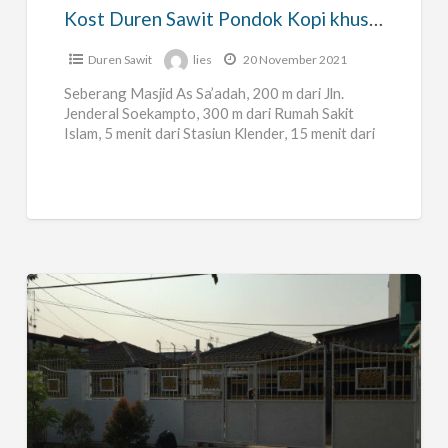
khusus
Kost Duren Sawit Pondok Kopi khusus Putri, AC || 200 m RS Islam
Putri,
AC
Duren Sawit
lies
20 November 2021
||
Seberang Masjid As Sa’adah, 200 m dari Jln.
200
Jenderal Soekampto, 300 m dari Rumah Sakit
Islam, 5 menit dari Stasiun Klender, 15 menit dari
m
Pondok
[…]
RS
Islam
Kost