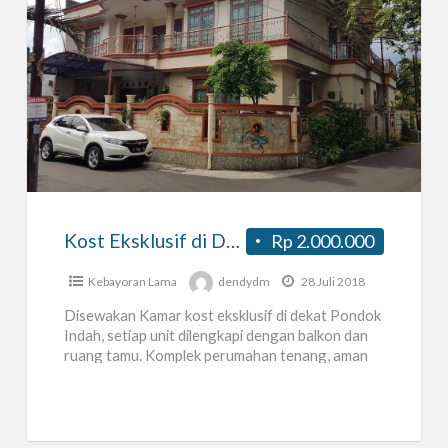
Kost
Eksklusif
di
Dekat
Pondok
Indah
Kost Eksklusif di Dekat Pondok Indah
Rp 2.000.000
Kebayoran Lama
dendydm
28 Juli 2018
Disewakan Kamar kost eksklusif di dekat Pondok
Indah, setiap unit dilengkapi dengan balkon dan
ruang tamu. Komplek perumahan tenang, aman
dan strategis. Cocok untuk tempat
[…]