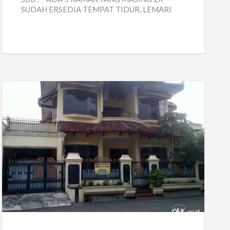
SUDAH ERSEDIA TEMPAT TIDUR, LEMARI
KIPAS ANGIN DAN FASILITAS INTERNET
DENGAN
[…]
Kost
Murah
Pondok
Kopi
Jakarta