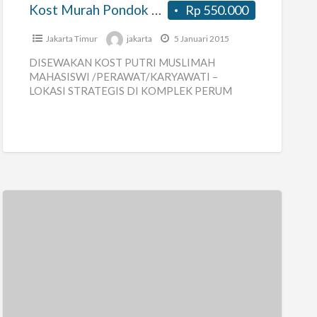
Timur
Kost Murah Pondok Kopi Jakarta Timur
Rp 550.000
Jakarta Timur
jakarta
5 Januari 2015
DISEWAKAN KOST PUTRI MUSLIMAH
MAHASISWI /PERAWAT/KARYAWATI –
LOKASI STRATEGIS DI KOMPLEK PERUM
PONDOK KOPI KELENDER JAKTIM – DEKAT
RUMAH SAKIT ISLAM – DEKAT STASIUN
KERETA
[…]
Indekos