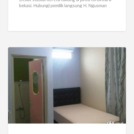
bekasi. Hubungi pemilik langsung H. Ngusman
021-8619027, 081511264635.
Eksklusif
Baru
Di
Cempaka
Putih