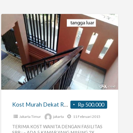
Kost
Murah
Dekat
Rs
Islam
Pondok
Kost Murah Dekat Rs Islam Pondok Kopi
Rp 500.000
Kopi
Jakarta Timur
jakarta
11 Februari 2015
TERIMA KOST WANITA DENGAN FASILITAS
SBB : – ADA 5 KAMAR YANG MASING 2X