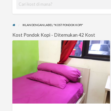
IKLAN DENGAN LABEL "KOST PONDOK KOPI"
Kost Pondok Kopi - Ditemukan 42 Kost
Kost
Rumah
Fadhilla
(Pd.
Gede,