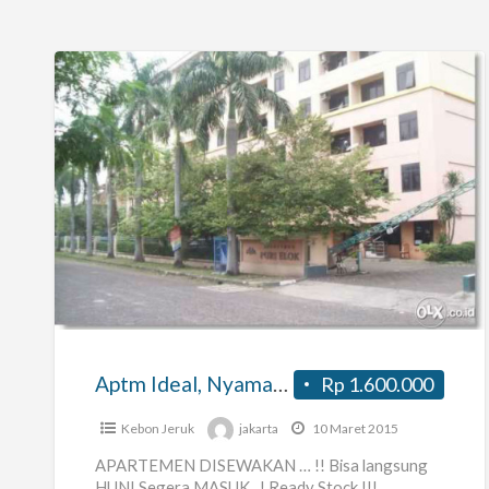
Aptm
Ideal,
Nyaman,dkt
Pik
Pulogadung,
Akses
Aptm Ideal, Nyaman,dkt Pik Pulogadung, Akses Tol Cakung
Rp 1.600.000
Tol
Cakung
Kebon Jeruk
jakarta
10 Maret 2015
APARTEMEN DISEWAKAN … !! Bisa langsung
HUNI Segera MASUK ..! Ready Stock !!!