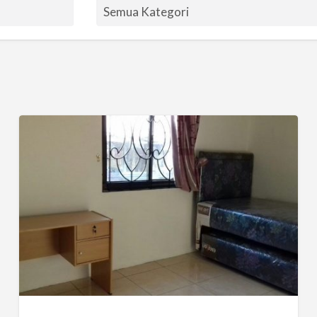
Kost
Duren
Sawit
Pondok
Kopi