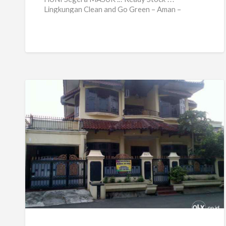
Lingkungan Clean and Go Green – Aman –
Nyaman – Tenang. Baru
[…]
Kost
Murah
Pondok
Kopi
Jakarta