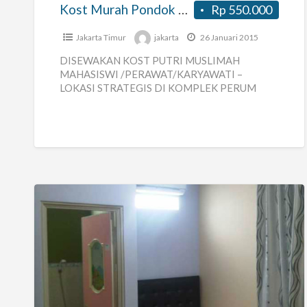
Timur
Kost Murah Pondok Kopi Jakarta Timur
Rp 550.000
Jakarta Timur
jakarta
26 Januari 2015
DISEWAKAN KOST PUTRI MUSLIMAH
MAHASISWI /PERAWAT/KARYAWATI –
LOKASI STRATEGIS DI KOMPLEK PERUM
PONDOK KOPI KELENDER JAKTIM – DEKAT
RUMAH SAKIT ISLAM – DEKAT STASIUN
KERETA
[…]
Kost