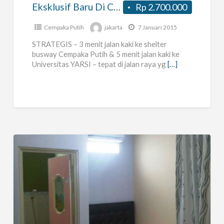
Tengah
Eksklusif Baru Di Cempaka Putih Tengah
Rp 2.700.000
Cempaka Putih
jakarta
7 Januari 2015
STRATEGIS – 3 menit jalan kaki ke shelter
busway Cempaka Putih & 5 menit jalan kaki ke
Universitas YARSI – tepat di jalan raya yg
[…]
Kost