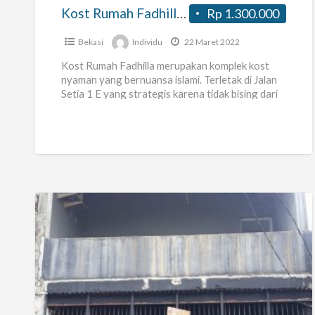
Bekasi)
Kost Rumah Fadhilla (Pd. Gede, Bekasi)
Rp 1.300.000
Bekasi
Individu
22 Maret 2022
Kost Rumah Fadhilla merupakan komplek kost
nyaman yang bernuansa islami. Terletak di Jalan
Setia 1 E yang strategis karena tidak bising dari
jalan raya, tetapi
[…]
Kost