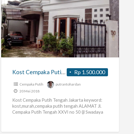
Kost
Cempaka
Putih
Tengah
Jakarta
Kost Cempaka Putih Tengah Jakarta
Rp 1.500.000
Cempaka Putih
putrantohardan
20 Mei 2018
Kost Cempaka Putih Tengah Jakarta keyword:
kost,murah,cempaka putih tengah ALAMAT Jl.
Cempaka Putih Tengah XXVI no 50 (jl Swadaya
D5 No 50) Jakarta Pusat, depan
[…]