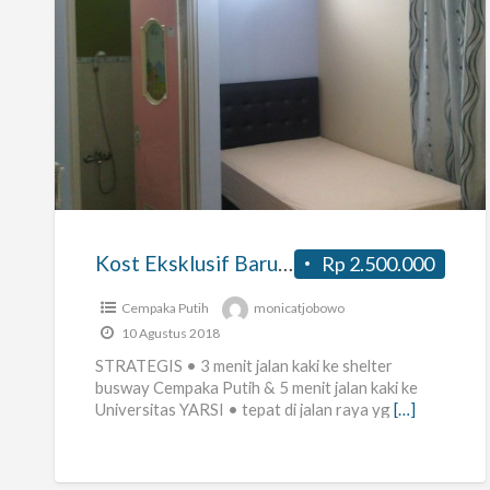
Kost
Eksklusif
Baru
di
Cempaka
Putih
Kost Eksklusif Baru di Cempaka Putih Tengah Jakpus
Rp 2.500.000
Tengah
Jakpus
Cempaka Putih
monicatjobowo
10 Agustus 2018
STRATEGIS • 3 menit jalan kaki ke shelter
busway Cempaka Putih & 5 menit jalan kaki ke
Universitas YARSI • tepat di jalan raya yg
[…]