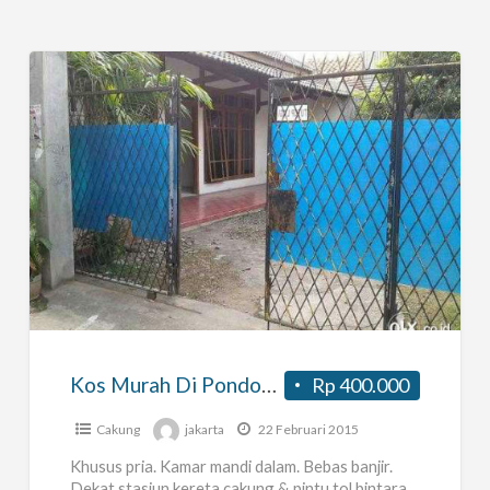
Kos
Murah
Di
Pondok
Kopi
Kos Murah Di Pondok Kopi
Rp 400.000
Cakung
jakarta
22 Februari 2015
Khusus pria. Kamar mandi dalam. Bebas banjir.
Dekat stasiun kereta cakung & pintu tol bintara