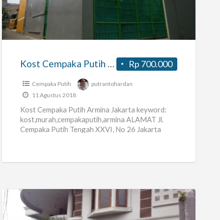
Cempaka
Putih
Armina
Jakarta
Kost Cempaka Putih Armina Jakarta
Rp 700.000
Cempaka Putih
putrantohardan
11 Agustus 2018
Kost Cempaka Putih Armina Jakarta keyword:
kost,murah,cempakaputih,armina ALAMAT Jl.
Cempaka Putih Tengah XXVI, No 26 Jakarta
Pusat (masuk 15 meter dari jalan sebelah timur
Kantor
[…]