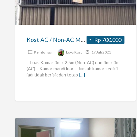
AC
/
Non-
AC
Murah,
Kost AC / Non-AC Murah, Parkir sangat luas dekat RCTI, METRO TV, RS. SILOAM
Rp 700.000
Parkir
sangat
Kembangan
Lova Kost
17 Juli 2021
luas
– Luas Kamar 3m x 2.5m (Non-AC) dan 4m x 3m
dekat
(AC) – Kamar mandi luar – Jumlah kamar sedikit
jadi tidak berisik dan tetap
[…]
RCTI,
METRO
TV,
RS.
SILOAM