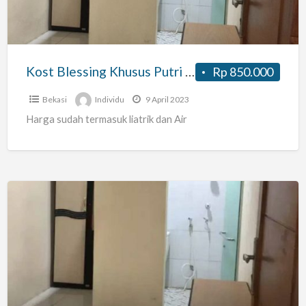
Jatiwarna
Murah
Kost Blessing Khusus Putri Jatiwarna Murah
Rp 850.000
Bekasi
Individu
9 April 2023
Harga sudah termasuk liatrik dan Air
Kost
Jatiwarna
Khusus
Putri
Murah