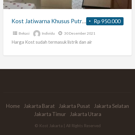
dan
Nyaman
Kost Jatiwarna Khusus Putri Murah dan Nyaman
Rp 950.000
Bekasi
Individu
30 Desember 2021
Harga Kost sudah termasuk listrik dan air
Home
Jakarta Barat
Jakarta Pusat
Jakarta Selatan
Jakarta Timur
Jakarta Utara
© Kost Jakarta | All Rights Reserved