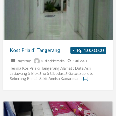
Pria
di
Tangerang
Kost Pria di Tangerang
Rp 1.000.000
Tangerang
susilogiriatmoko
8 Juli 2021
Terima Kos Pria di Tangerang Alamat : Duta Asri
Jatiuwung 5 Blok J no 5 Cibodas, Jl Gatot Subroto,
Seberang Rumah Sakit Annisa Kamar mandi
[…]
KOST