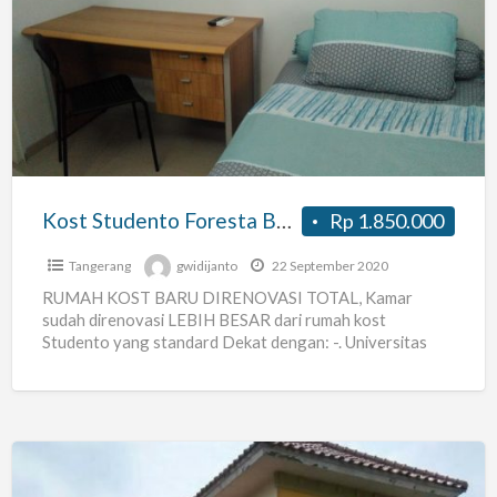
Studento
Foresta
BSD
Tangerang
Kost Studento Foresta BSD Tangerang
Rp 1.850.000
Tangerang
gwidijanto
22 September 2020
RUMAH KOST BARU DIRENOVASI TOTAL, Kamar
sudah direnovasi LEBIH BESAR dari rumah kost
Studento yang standard Dekat dengan: -. Universitas
Prasetiya Mulya -. Universitas Atma
[…]
Kost