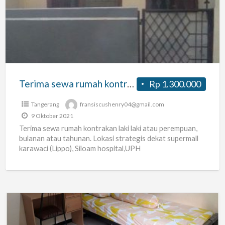
rumah
kontrakan
laki
laki
atau
perempuan,
Terima sewa rumah kontrakan laki laki atau perempuan, bulanan atau tahunan
Rp 1.300.000
bulanan
atau
Tangerang
fransiscushenry04@gmail.com
tahunan
9 Oktober 2021
Terima sewa rumah kontrakan laki laki atau perempuan,
bulanan atau tahunan. Lokasi strategis dekat supermall
karawaci (Lippo), Siloam hospital,UPH
institut,hotel,apartemen. Fasilitas portal,
WIFI,springbed,waterheater,AC, lemari,kamar mandi
[…]
KOST