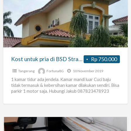
untuk
pria
di
BSD
Strategis
dekat
stasiun
Kost untuk pria di BSD Strategis dekat stasiun KRL Rawabuntu
Rp 750.000
KRL
Rawabuntu
Tangerang
Fortuna8G
10 November 2019
1 kamar tidur ada jendela. Kamar mandi luar Cuci baju
tidak termasuk & kebersihan kamar dilakukan sendiri. Bisa
parkir 1 motor saja. Hubungi Jakub 087823478923