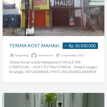
KOST
MAHASISWA
STAN
TERIMA KOST MAHASISWA STAN
Rp 10.500.000
Tangerang
herukeren7
6 September 2021
Terima Kosan untuk Mahasiswa STAN (LETAK
STRATEGIS). – KOST PUTRA/COWOK. -Tempat sangat
Strategis, PATOKANNYA: PINTU BELAKANG KAMPUS
STAN DI JALAN CEGER RAYA, DI PINGGIR JALAN
[…]
Kost