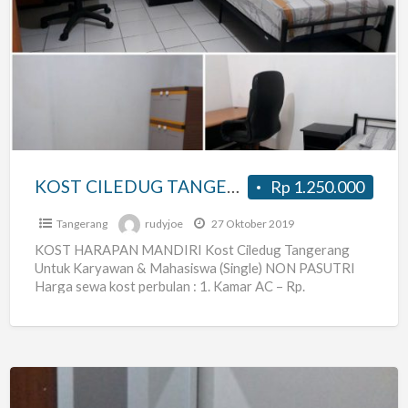
KOST
CILEDUG
TANGERANG
KOST CILEDUG TANGERANG
Rp 1.250.000
Tangerang
rudyjoe
27 Oktober 2019
KOST HARAPAN MANDIRI Kost Ciledug Tangerang
Untuk Karyawan & Mahasiswa (Single) NON PASUTRI
Harga sewa kost perbulan : 1. Kamar AC – Rp.
1.250.000,- (1
[…]