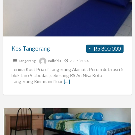
Kos Tangerang
Rp 800.000
Tangerang
Individu
6 Juni 2024
Terima Kost Pria di Tangerang Alamat : Perum duta asri 5
blok L no 9 cibodas, seberang RS An Nisa Kota
Tangerang Kmr mandi luar
[…]
KOST
CILEDUG