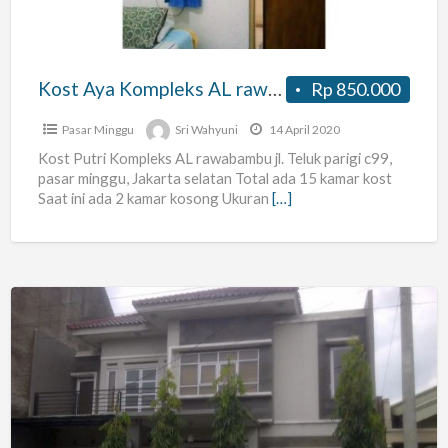
jl.
Teluk
parigi
Kost Aya Kompleks AL rawabambu jl. Teluk parigi c99, pasar minggu, Jakarta selatan.
Rp 850.000
c99,
pasar
Pasar Minggu
Sri Wahyuni
14 April 2020
minggu,
Kost Putri Kompleks AL rawabambu jl. Teluk parigi c99,
pasar minggu, Jakarta selatan Total ada 15 kamar kost
Jakarta
Saat ini ada 2 kamar kosong Ukuran
[…]
selatan.
Kos
Exclusive
Kebayoran
Lama
Gandaria