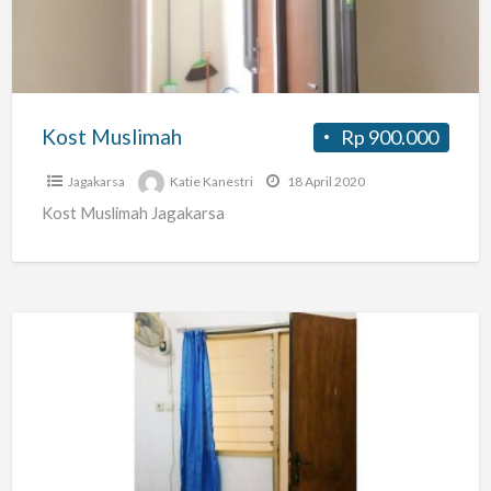
Kost Muslimah
Rp 900.000
Jagakarsa
Katie Kanestri
18 April 2020
Kost Muslimah Jagakarsa
Kost
Aya
Kompleks
AL
rawabambu