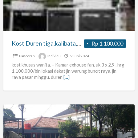
pejaten
Kost Duren tiga,kalibata,Buncit, pejaten
Rp 1.100.000
Pancoran
Individu
9 Juni 2024
kost khusus wanita. – Kamar exhouse fan. uk 3 x 2,9 . hrg
1.100.000/bln lokasi dekat jln warung buncit raya. jln
raya pasar minggu. duren
[…]
Kos
Rumahan
nyaman