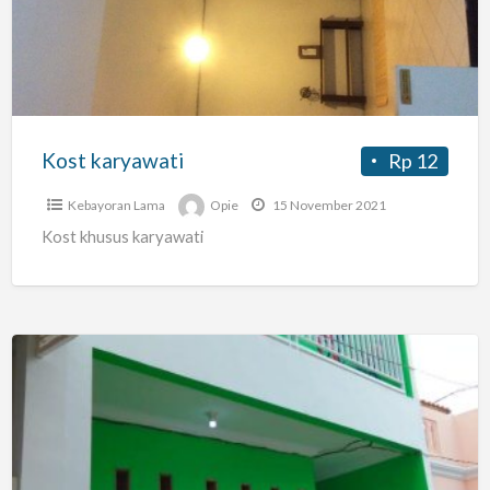
Kost karyawati
Rp 12
Kebayoran Lama
Opie
15 November 2021
Kost khusus karyawati
Kost
Nyaman
Rumah
Hejo