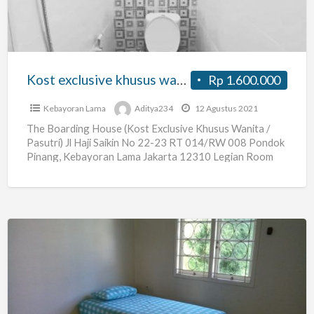
atau
pasutri
Kost exclusive khusus wanita atau pasutri
Rp 1.600.000
Kebayoran Lama
Aditya234
12 Agustus 2021
The Boarding House (Kost Exclusive Khusus Wanita /
Pasutri) Jl Haji Saikin No 22-23 RT 014/RW 008 Pondok
Pinang, Kebayoran Lama Jakarta 12310 Legian Room
[…]
Kost
wanita
harian
dan