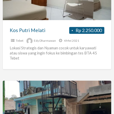
Kos Putri Melati
Rp 2.250.000
Tebet
Edy Dharmawan
4 Mei 2021
Lokasi Strategis dan Nyaman cocok untuk karyawati
atau siswa yang ingin fokus ke bimbingan tes BTA 45
Tebet
Rinzani
kost