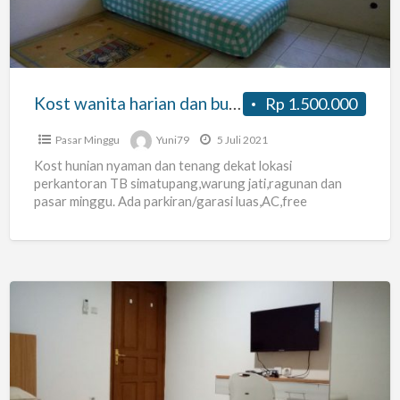
bulanan
Kost wanita harian dan bulanan
Rp 1.500.000
Pasar Minggu
Yuni79
5 Juli 2021
Kost hunian nyaman dan tenang dekat lokasi
perkantoran TB simatupang,warung jati,ragunan dan
pasar minggu. Ada parkiran/garasi luas,AC,free
wifi,kamar mandi dalam.
Kos
Putri
Melati