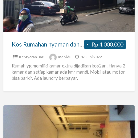
dan
tenang…
di
daerah
Blok
Kos Rumahan nyaman dan tenang…di daerah Blok M dan Blok A
Rp 4.000.000
M
dan
Kebayoran Baru
Individu
16 Juni 2022
Blok
Rumah yg memiliki kamar extra dijadikan kos2an. Hanya 2
kamar dan setiap kamar ada kmr mandi. Mobil atau motor
A
bisa parkir. Ada laundry berbayar.
Kost
karyawati