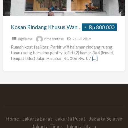
Kosan Rindang Khusus Wanita
Rp 800.000
Jagakarsa
rimasentosa
24 Juli 2019
Rumah kost fasilitas; Parkir wifi halaman rindang ruang
tamu ruang bersama pantry toilet (2) kamar 3×4 (lemari,
tempat tidur) Jalan Harapan Rt. 006 Rw. 07
[…]
Home
Jakarta Barat
Jakarta Pusat
Jakarta Selatan
Jakarta Timur
Jakarta Utara