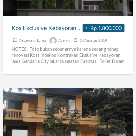
City
Murah
Jakarta
Kos Exclusive Kebayoran Lama Gandaria City Murah Jakarta Selatan
Rp 1.800.000
Selatan
Kebayoran Lama
Averus
14 Agustus 2019
NOTES : Foto bukan sebenarnya karena sedang tahap
renovasi Kost Indekos Kontrakan Ekslusive Kebayoran
lama Gandaria City jakarta selatan Fasilitas : Toilet Dalam
: toilet
[…]
Kosan
Rindang
Khusus
Wanita