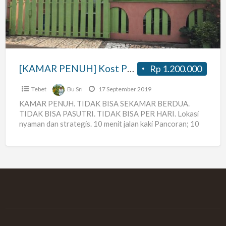
Putra
Tebet
Barat
[KAMAR PENUH] Kost Putra Tebet Barat
Rp 1.200.000
Tebet
Bu Sri
17 September 2019
KAMAR PENUH. TIDAK BISA SEKAMAR BERDUA.
TIDAK BISA PASUTRI. TIDAK BISA PER HARI. Lokasi
nyaman dan strategis. 10 menit jalan kaki Pancoran; 10
menit jalan
[…]