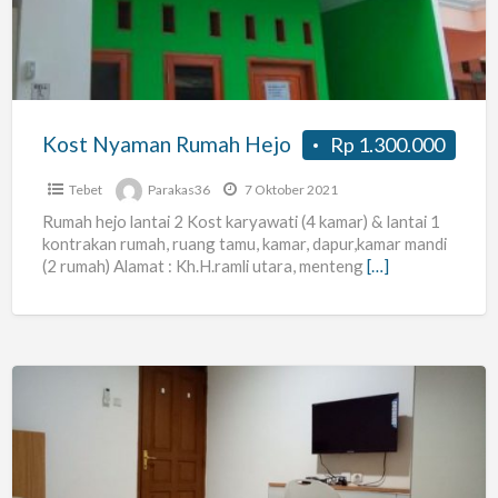
Hejo
Kost Nyaman Rumah Hejo
Rp 1.300.000
Tebet
Parakas36
7 Oktober 2021
Rumah hejo lantai 2 Kost karyawati (4 kamar) & lantai 1
kontrakan rumah, ruang tamu, kamar, dapur,kamar mandi
(2 rumah) Alamat : Kh.H.ramli utara, menteng
[…]
Kos
Putri
Melati