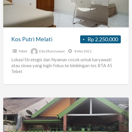
Kos Putri Melati
Rp 2.250.000
Tebet
Edy Dharmawan
4 Mei 2021
Lokasi Strategis dan Nyaman cocok untuk karyawati
atau siswa yang ingin fokus ke bimbingan tes BTA 45
Tebet
[KAMAR
PENUH]
Kost