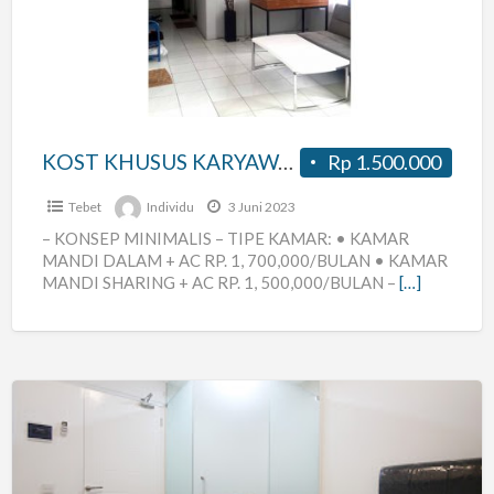
(PRIA)
DI
TEMPAT
STRATEGIS
(TEBET)
KOST KHUSUS KARYAWAN (PRIA) DI TEMPAT STRATEGIS (TEBET) BELAKANG UNIVERSITAS SAHID
Rp 1.500.000
BELAKANG
UNIVERSITAS
Tebet
Individu
3 Juni 2023
SAHID
– KONSEP MINIMALIS – TIPE KAMAR: • KAMAR
MANDI DALAM + AC RP. 1, 700,000/BULAN • KAMAR
MANDI SHARING + AC RP. 1, 500,000/BULAN –
[…]
Kost
tebet
barat