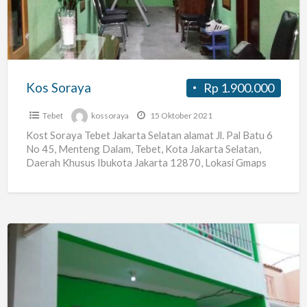
Kos Soraya
Rp 1.900.000
Tebet
kossoraya
15 Oktober 2021
Kost Soraya Tebet Jakarta Selatan alamat Jl. Pal Batu 6
No 45, Menteng Dalam, Tebet, Kota Jakarta Selatan,
Daerah Khusus Ibukota Jakarta 12870, Lokasi Gmaps
[…]
Kost
Nyaman
Rumah