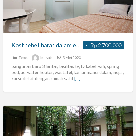
dalam
eksklusif
seperti
hotel
Kost tebet barat dalam eksklusif seperti hotel
Rp 2.700.000
Tebet
Individu
3 Mei 2023
bangunan baru 3 lantai, fasilitas tv, tv kabel, wifi, spring
bed, ac, water heater, wastafel, kamar mandi dalam, meja ,
kursi. dekat dengan rumah sakit
[…]
Kost
Strategis