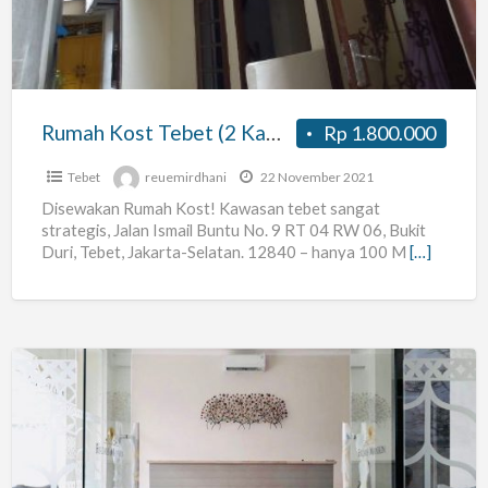
Kamar
Tidur,
1
Kamar
Rumah Kost Tebet (2 Kamar Tidur, 1 Kamar Mandi, Teras Balkon)
Rp 1.800.000
Mandi,
Teras
Tebet
reuemirdhani
22 November 2021
Balkon)
Disewakan Rumah Kost! Kawasan tebet sangat
strategis, Jalan Ismail Buntu No. 9 RT 04 RW 06, Bukit
Duri, Tebet, Jakarta-Selatan. 12840 – hanya 100 M
[…]
**KOST
FIRDAUS
MANSION