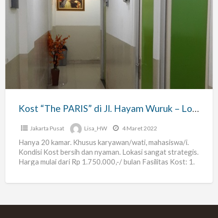
Kost
“The
PARIS”
di
Jl.
Hayam
Wuruk
–
Kost “The PARIS” di Jl. Hayam Wuruk – Lokasi Strategis !
Lokasi
Strategis
Jakarta Pusat
Lisa_HW
4 Maret 2022
!
Hanya 20 kamar. Khusus karyawan/wati, mahasiswa/i.
Kondisi Kost bersih dan nyaman. Lokasi sangat strategis.
Harga mulai dari Rp 1.750.000,-/ bulan Fasilitas Kost: 1.
Kamar Mandi
[…]