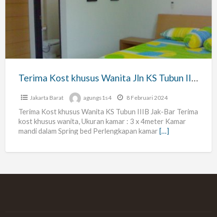
khusus
Wanita
Jln
KS
Tubun
IIIB/13
Terima Kost khusus Wanita Jln KS Tubun IIIB/13 Slipi Petamburan Jakarta Barat
Slipi
Petamburan
Jakarta Barat
agungs1s4
8 Februari 2024
Jakarta
Terima Kost khusus Wanita KS Tubun IIIB Jak-Bar Terima
kost khusus wanita, Ukuran kamar : 3 x 4meter Kamar
Barat
mandi dalam Spring bed Perlengkapan kamar
[…]