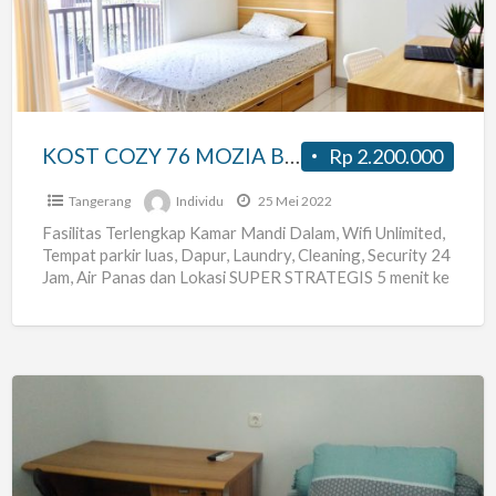
MOZIA
BSD,
Tangerang
KOST COZY 76 MOZIA BSD, Tangerang
Rp 2.200.000
Tangerang
Individu
25 Mei 2022
Fasilitas Terlengkap Kamar Mandi Dalam, Wifi Unlimited,
Tempat parkir luas, Dapur, Laundry, Cleaning, Security 24
Jam, Air Panas dan Lokasi SUPER STRATEGIS 5 menit ke
[…]
Kost
Studento
Foresta