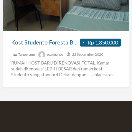
BSD
Tangerang
Kost Studento Foresta BSD Tangerang
Rp 1.850.000
Tangerang
gwidijanto
22 September 2020
RUMAH KOST BARU DIRENOVASI TOTAL, Kamar
sudah direnovasi LEBIH BESAR dari rumah kost
Studento yang standard Dekat dengan: -. Universitas
Prasetiya Mulya -. Universitas Atma
[…]