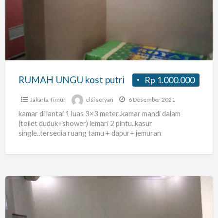
kost
putri
RUMAH UNGU kost putri
Rp 1.000.000
Jakarta Timur
elsi sofyan
6 Desember 2021
kamar di lantai 1 luas 3×3 meter..kamar mandi dalam
(toilet duduk+shower) lemari 2 pintu..kasur
single..tersedia ruang tamu + dapur+ jemuran
Kost
Di