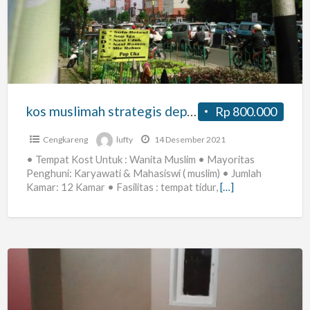
strategis
depan
PGC
Cililitan
Jakarta
Timur
kos muslimah strategis depan PGC Cililitan Jakarta Timur
Rp 800.000
Cengkareng
lufty
14 Desember 2021
• Tempat Kost Untuk : Wanita Muslim • Mayoritas
Penghuni: Karyawati & Mahasiswi ( muslim) • Jumlah
Kamar: 12 Kamar • Fasilitas : tempat tidur,
[…]
RUMAH
UNGU