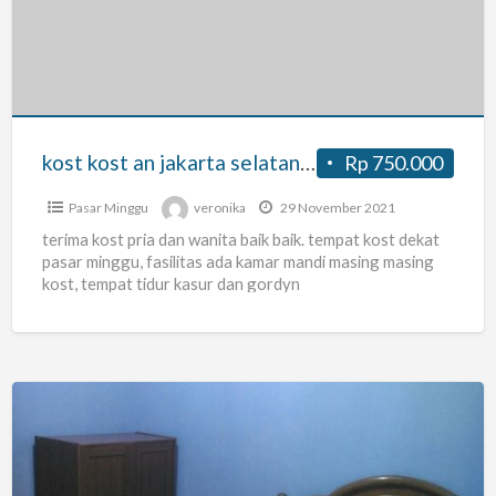
jakarta
selatan
pasar
minggu
kost kost an jakarta selatan pasar minggu
Rp 750.000
Pasar Minggu
veronika
29 November 2021
terima kost pria dan wanita baik baik. tempat kost dekat
pasar minggu, fasilitas ada kamar mandi masing masing
kost, tempat tidur kasur dan gordyn
kost
karyawati
/