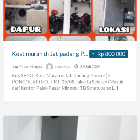
di
Jatipadang
Poncol
TB
Simatupang
Jaksel
Kost murah di Jatipadang Poncol TB Simatupang Jaksel
Rp 800.000
Pasar Minggu
sewakost
30 Juli 2020
Kos SENO, Kost Murah di Jati Padang Poncol (Jl.
PONCOL XII) NO. 7 RT. 06/08 Jakarta Selatan (Masuk
dari Kantor Pajak Pasar Minggu) TB Simatupang
[…]
Baru
sewa