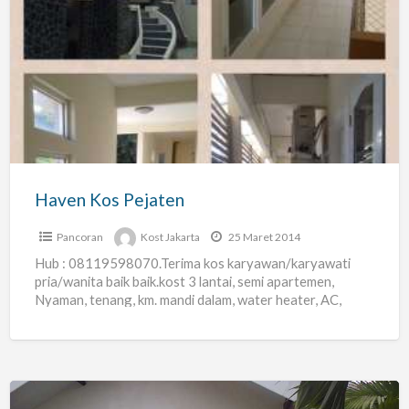
Haven
Kos
Pejaten
Haven Kos Pejaten
Pancoran
Kost Jakarta
25 Maret 2014
Hub : 08119598070.Terima kos karyawan/karyawati
pria/wanita baik baik.kost 3 lantai, semi apartemen,
Nyaman, tenang, km. mandi dalam, water heater, AC,
TV,springbed, kamar luas,meja, kursi, lemari,
[…]