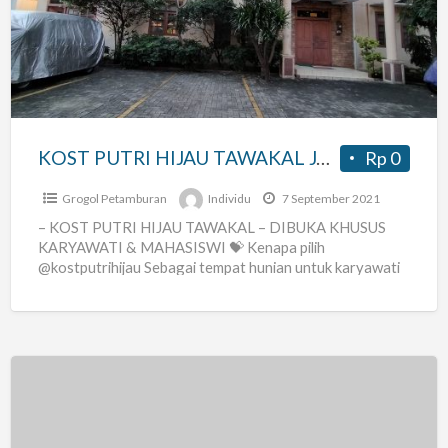
HIJAU
TAWAKAL
JAKARTA
BARAT
KOST PUTRI HIJAU TAWAKAL JAKARTA BARAT
Rp 0
Grogol Petamburan
Individu
7 September 2021
– KOST PUTRI HIJAU TAWAKAL – DIBUKA KHUSUS
KARYAWATI & MAHASISWI 💝 Kenapa pilih
@kostputrihijau Sebagai tempat hunian untuk karyawati
maupun mahasiswi? Jelas.. kost kami
[…]
Kost
murah