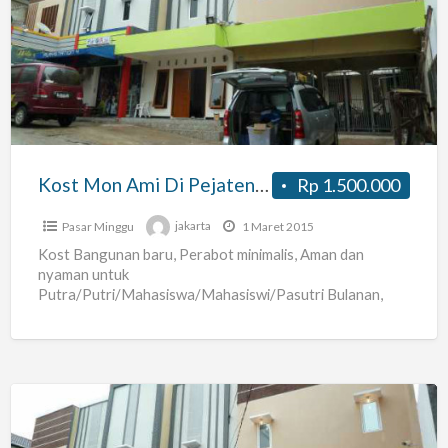
Mon
Ami
Di
Pejaten
Mall,kampus
Unas
Kost Mon Ami Di Pejaten Mall,kampus Unas
Rp 1.500.000
Pasar Minggu
jakarta
1 Maret 2015
Kost Bangunan baru, Perabot minimalis, Aman dan
nyaman untuk
Putra/Putri/Mahasiswa/Mahasiswi/Pasutri Bulanan,
Tahunan di Jalan sawo manila No. 2, Jati Padang-Pasar
Minggu. Seberang kampus UNAS (Universitas
[…]
Kost