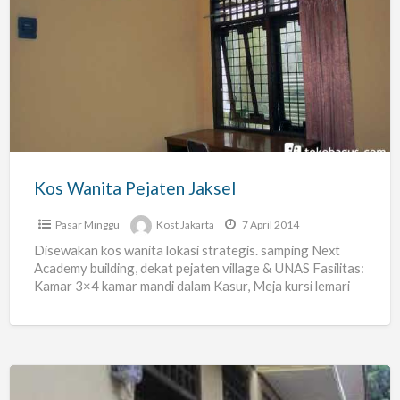
Kos
Wanita
Pejaten
Jaksel
Kos Wanita Pejaten Jaksel
Pasar Minggu
Kost Jakarta
7 April 2014
Disewakan kos wanita lokasi strategis. samping Next
Academy building, dekat pejaten village & UNAS Fasilitas:
Kamar 3×4 kamar mandi dalam Kasur, Meja kursi lemari
gordyn
[…]