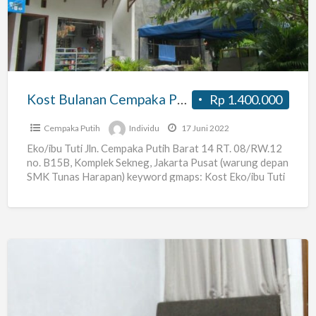
Putih
Barat
Kost Bulanan Cempaka Putih Barat
Rp 1.400.000
Cempaka Putih
Individu
17 Juni 2022
Eko/ibu Tuti Jln. Cempaka Putih Barat 14 RT. 08/RW.12
no. B15B, Komplek Sekneg, Jakarta Pusat (warung depan
SMK Tunas Harapan) keyword gmaps: Kost Eko/ibu Tuti
[…]
kos
ekslusif
di