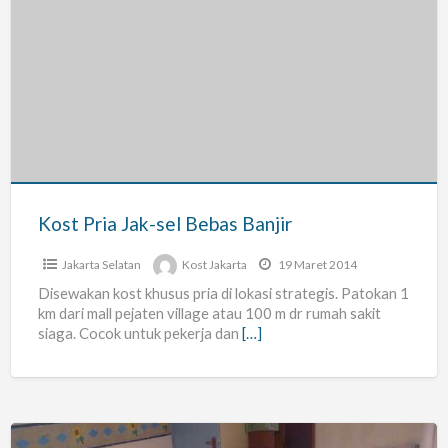
Kost
Pria
Jak-
sel
Bebas
Banjir
Kost Pria Jak-sel Bebas Banjir
Jakarta Selatan
Kost Jakarta
19 Maret 2014
Disewakan kost khusus pria di lokasi strategis. Patokan 1
km dari mall pejaten village atau 100 m dr rumah sakit
siaga. Cocok untuk pekerja dan
[…]