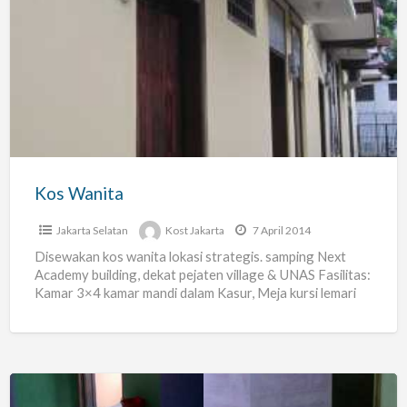
Kos
Wanita
Kos Wanita
Jakarta Selatan
Kost Jakarta
7 April 2014
Disewakan kos wanita lokasi strategis. samping Next
Academy building, dekat pejaten village & UNAS Fasilitas:
Kamar 3×4 kamar mandi dalam Kasur, Meja kursi lemari
gordyn
[…]