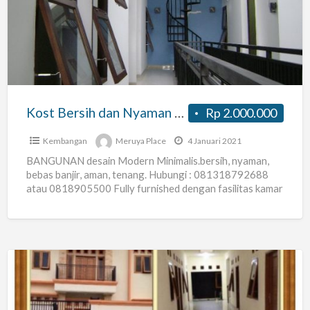
dan
Nyaman
di
Meruya
Utara
(Meruya
Kost Bersih dan Nyaman di Meruya Utara (Meruya Place)
Rp 2.000.000
Place)
Kembangan
Meruya Place
4 Januari 2021
BANGUNAN desain Modern Minimalis.bersih, nyaman,
bebas banjir, aman, tenang. Hubungi : 081318792688
atau 0818905500 Fully furnished dengan fasilitas kamar
: AC, WIFI, spring bed, lemari
[…]
RNA
KOS