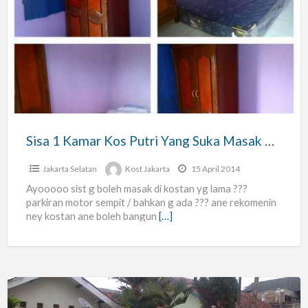
Sisa
1
Kamar
Kos
Putri
Yang
Suka
Masak
Sisa 1 Kamar Kos Putri Yang Suka Masak Area Unas
Area
Unas
Jakarta Selatan
Kost Jakarta
15 April 2014
Ayooooo sist g boleh masak di kostan yg lama ???
parkiran motor sempit / bahkan g ada ??? ane rekomenin
ney kostan ane boleh bangun
[…]