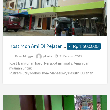
Mon
Ami
Di
Pejaten
Mall,kampus
Unas,
Rs
Kost Mon Ami Di Pejaten Mall,kampus Unas, Rs Siaga
Rp 1.500.000
Siaga
Pasar Minggu
jakarta
21 Februari 2015
Kost Bangunan baru, Perabot minimalis, Aman dan
nyaman untuk
Putra/Putri/Mahasiswa/Mahasiswi/Pasutri Bulanan,
Tahunan di Jalan sawo manila No. 2, Jati Padang-Pasar
Minggu. Seberang kampus UNAS (Universitas
[…]
Kost