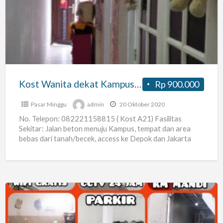
dekat
Kampus
UPN
di
Pangkalan
Jati
Kost Wanita dekat Kampus UPN di Pangkalan Jati Cinere (Belakang Kampus UPN, 24 jam security
Rp 900.000
Cinere
(Belakang
Pasar Minggu
admin
20 Oktober 2020
Kampus
No. Telepon: 082221158815 ( Kost A21) Fasilitas
Sekitar: Jalan beton menuju Kampus, tempat dan area
UPN,
bebas dari tanah/becek, access ke Depok dan Jakarta
24
Selatan sangat
[…]
jam
security
Kost
murah