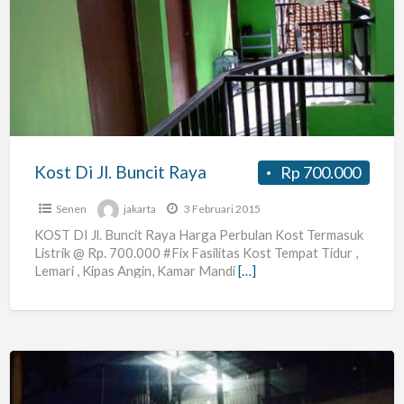
Di
Jl.
Buncit
Raya
Kost Di Jl. Buncit Raya
Rp 700.000
Senen
jakarta
3 Februari 2015
KOST DI Jl. Buncit Raya Harga Perbulan Kost Termasuk
Listrik @ Rp. 700.000 #Fix Fasilitas Kost Tempat Tidur ,
Lemari , Kipas Angin, Kamar Mandi
[…]
Kos-