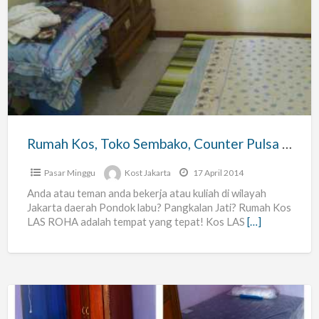
Kos,
Toko
Sembako,
Counter
Pulsa
Las
Roha
Rumah Kos, Toko Sembako, Counter Pulsa Las Roha
Pasar Minggu
Kost Jakarta
17 April 2014
Anda atau teman anda bekerja atau kuliah di wilayah
Jakarta daerah Pondok labu? Pangkalan Jati? Rumah Kos
LAS ROHA adalah tempat yang tepat! Kos LAS
[…]