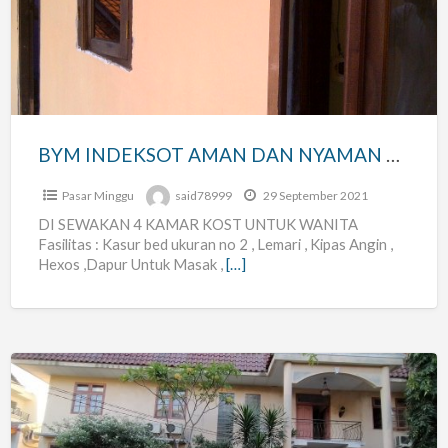
AMAN
DAN
NYAMAN
KHUSUS
PUTRI
TERSEDIA
BYM INDEKSOT AMAN DAN NYAMAN KHUSUS PUTRI TERSEDIA 4 KAMAR
4
KAMAR
Pasar Minggu
said78999
29 September 2021
DI SEWAKAN 4 KAMAR KOST UNTUK WANITA
Fasilitas : Kasur bed ukuran no 2 , Lemari , Kipas Angin ,
Hexos ,Dapur Untuk Masak ,
[…]
KOST
PUTRI