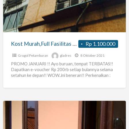
Fasilitas
dekat
UnTar
Jl.Satria
Grogol
Jakarta
Kost Murah,Full Fasilitas dekat UnTar Jl.Satria Grogol Jakarta Barat
Rp 1.100.000
Barat
Grogol Petamburan
gladres
8 Oktober 2021
PROMO JANUARI !! Ayo buruan, tempat TERBATAS!!
Dapatkan e-voucher Rp 200rb setiap bulannya selama
setahun ke depan!! WOW..ini beneran!! Perkenalkan :
Gladys Residences – Kost
[…]
BYM
INDEKSOT