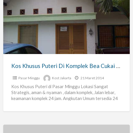
Kos
Khusus
Puteri
Di
Komplek
Bea
Cukai
Pasar
Kos Khusus Puteri Di Komplek Bea Cukai Pasar Minggu
Minggu
Pasar Minggu
Kost Jakarta
21 Maret 2014
Kos Khusus Puteri di Pasar Minggu Lokasi Sangat
Strategis, aman & nyaman , dalam komplek, Jalan lebar,
keamanan komplek 24 jam. Angkutan Umum tersedia 24
[…]