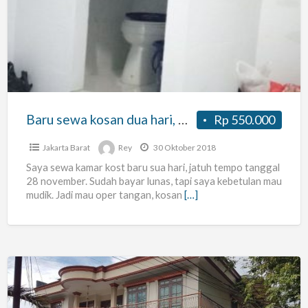
kosan
dua
hari,
mau
oper
tangan.
Baru sewa kosan dua hari, mau oper tangan. Kosan putra / putri. Daerah pedongkelan depan.
Rp 550.000
Kosan
putra
Jakarta Barat
Rey
30 Oktober 2018
/
Saya sewa kamar kost baru sua hari, jatuh tempo tanggal
28 november. Sudah bayar lunas, tapi saya kebetulan mau
putri.
mudik. Jadi mau oper tangan, kosan
[…]
Daerah
pedongkelan
depan.
Kost
Eksklusif