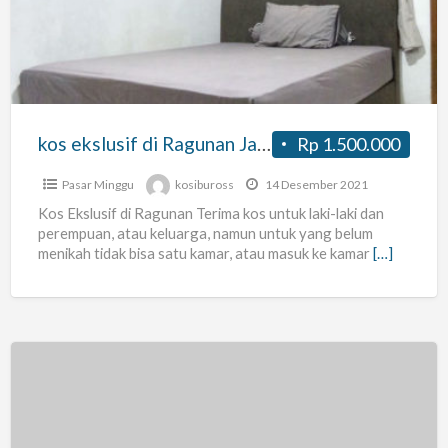
Ragunan
Jakarta
Selatan
kos ekslusif di Ragunan Jakarta Selatan
Rp 1.500.000
Pasar Minggu
kosibuross
14 Desember 2021
Kos Ekslusif di Ragunan Terima kos untuk laki-laki dan
perempuan, atau keluarga, namun untuk yang belum
menikah tidak bisa satu kamar, atau masuk ke kamar
[…]
kost
kost
an