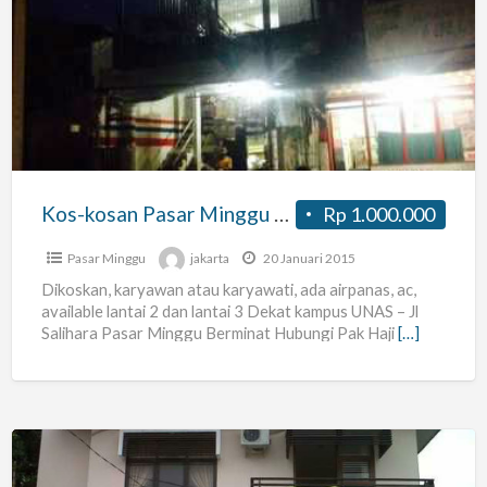
kosan
Pasar
Minggu
Salihara
Kos-kosan Pasar Minggu Salihara
Rp 1.000.000
Pasar Minggu
jakarta
20 Januari 2015
Dikoskan, karyawan atau karyawati, ada airpanas, ac,
available lantai 2 dan lantai 3 Dekat kampus UNAS – Jl
Salihara Pasar Minggu Berminat Hubungi Pak Haji
[…]
Kos