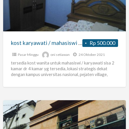
mahasiswi
di
jatipadang
pasar
minggu
kost karyawati / mahasiswi di jatipadang pasar minggu dekat unas
Rp 500.000
dekat
unas
Pasar Minggu
oni setiawan
24 Oktober 2021
tersedia kost wanita untuk mahasiswi / karyawati sisa 2
kamar dr 4 kamar yg tersedia, lokasi strategis dekat
dengan kampus universitas nasional, pejaten village,
stasiun
[…]
Kost
Murah,Full