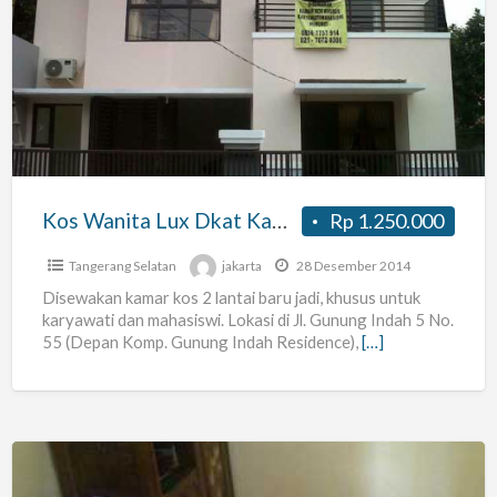
Wanita
Lux
Dkat
Kampus
Umj
Dan
Uin
Kos Wanita Lux Dkat Kampus Umj Dan Uin Cirendeu Ciputat
Rp 1.250.000
Cirendeu
Ciputat
Tangerang Selatan
jakarta
28 Desember 2014
Disewakan kamar kos 2 lantai baru jadi, khusus untuk
karyawati dan mahasiswi. Lokasi di Jl. Gunung Indah 5 No.
55 (Depan Komp. Gunung Indah Residence),
[…]
Rumah