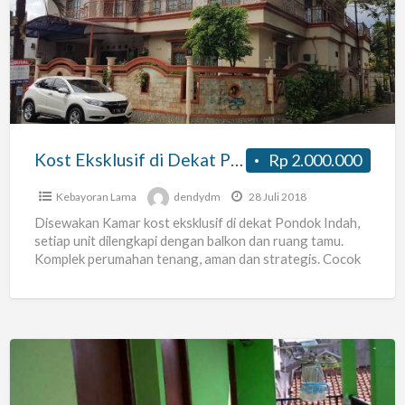
di
Dekat
Pondok
Indah
Kost Eksklusif di Dekat Pondok Indah
Rp 2.000.000
Kebayoran Lama
dendydm
28 Juli 2018
Disewakan Kamar kost eksklusif di dekat Pondok Indah,
setiap unit dilengkapi dengan balkon dan ruang tamu.
Komplek perumahan tenang, aman dan strategis. Cocok
untuk tempat
[…]
Kost