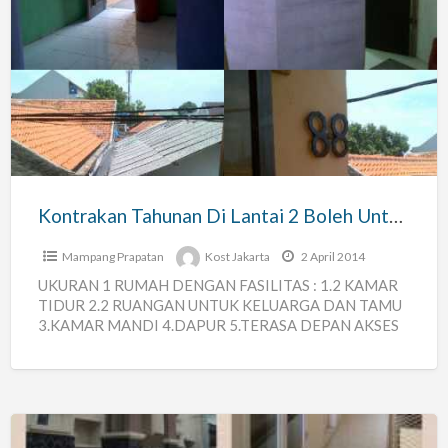
Kontrakan
Tahunan
Di
Lantai
2
Boleh
Untuk
Mes
Kontrakan Tahunan Di Lantai 2 Boleh Untuk Mes
Mampang Prapatan
Kost Jakarta
2 April 2014
UKURAN 1 RUMAH DENGAN FASILITAS : 1.2 KAMAR
TIDUR 2.2 RUANGAN UNTUK KELUARGA DAN TAMU
3.KAMAR MANDI 4.DAPUR 5.TERASA DEPAN AKSES
JALAN YANG SANGAT MUDAH,KARENA
[…]