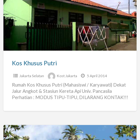
Khusus
Putri
Kos Khusus Putri
Jakarta Selatan
Kost Jakarta
5 April 2014
Rumah Kos Khusus Putri (Mahasiswi / Karyawati) Dekat
Jalur Angkot & Stasiun Kereta Api Univ. Pancasila
Perhatian : MODUS TIPU-TIPU, DILARANG KONTAK!!!