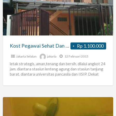
Sehat
Dan
Bersih
Kost Pegawai Sehat Dan Bersih
Rp 1.100.000
Jakarta Selatan
jakarta
12 Februari 2015
letak strategis, aman,tenang dan bersih. dilalui angkot 24
jam. diantara stasiun lenteng agung dan stasiun tanjung
barat. diantara universitas pancasila dan IISIP. Dekat
Indomaret dan
[…]
Kos