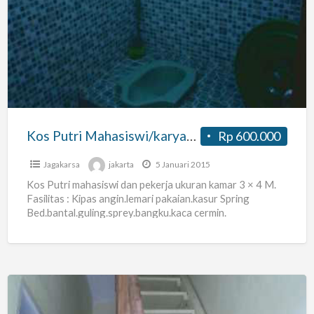
Putri
Mahasiswi/karyawati
Deket
Pasar
Lenteng
Agung
Kos Putri Mahasiswi/karyawati Deket Pasar Lenteng Agung
Rp 600.000
Jagakarsa
jakarta
5 Januari 2015
Kos Putri mahasiswi dan pekerja ukuran kamar 3 × 4 M.
Fasilitas : Kipas angin.lemari pakaian.kasur Spring
Bed.bantal.guling.sprey.bangku.kaca cermin.
Listrik.air.buang sampah.parkir motor.. Akses jalan dekat
[…]
Kos