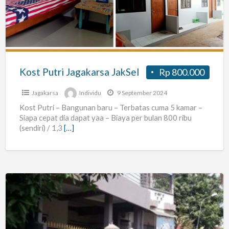
JakSel
Kost Putri Jagakarsa JakSel
Rp 800.000
Jagakarsa
Individu
9 September 2024
Kost Putri – Bangunan baru – Terbatas cuma 5 kamar –
Siapa cepat dia dapat yaa – Biaya per bulan 800 ribu
(sendiri) / 1,3
[…]
Kos-
Kosan
Putri