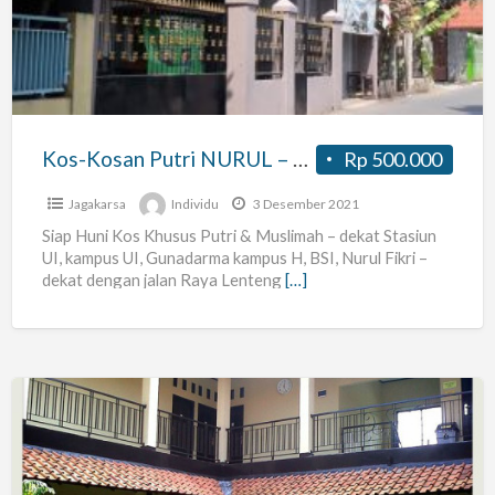
NURUL
–
WIFI
–
Lenteng
Kos-Kosan Putri NURUL – WIFI – Lenteng Agung dekat UI, Univ Pancasila, Guna Dharma, Nurul Fikri
Rp 500.000
Agung
dekat
Jagakarsa
Individu
3 Desember 2021
UI,
Siap Huni Kos Khusus Putri & Muslimah – dekat Stasiun
UI, kampus UI, Gunadarma kampus H, BSI, Nurul Fikri –
Univ
dekat dengan jalan Raya Lenteng
[…]
Pancasila,
Guna
Dharma,
Nurul
Fikri
Kost
nyaman
dengan