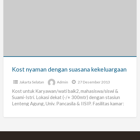
Kost
nyaman
dengan
suasana
kekeluargaan
Kost nyaman dengan suasana kekeluargaan
Jakarta Selatan
Admin
27 Desember 2013
Kost untuk Karyawan/wati baik2, mahasiswa/siswi &
Suami-Istri. Lokasi dekat (-/+ 300mtr) dengan stasiun
Lenteng Agung, Univ. Pancasila & IISIP. Fasilitas kamar:
Tempat tidur, meja &
[…]