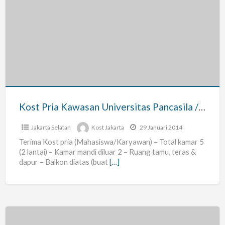
Kost
Pria
Kawasan
Universitas
Pancasila
/
Polimedia
Kost Pria Kawasan Universitas Pancasila / Polimedia
Jakarta Selatan
Kost Jakarta
29 Januari 2014
Terima Kost pria (Mahasiswa/Karyawan) – Total kamar 5
(2 lantai) – Kamar mandi diluar 2 – Ruang tamu, teras &
dapur – Balkon diatas (buat
[…]