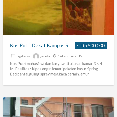
Dekat
Kampus
Stikim
Stikom
Lenteng
Agung
Kos Putri Dekat Kampus Stikim Stikom Lenteng Agung
Rp 500.000
Jagakarsa
jakarta
14 Februari 2015
Kos Putri mahasiswi dan karyawati ukuran kamar 3 × 4
M. Fasilitas : Kipas angin.lemari pakaian.kasur Spring
Bed.bantal.guling.sprey.meja.kaca cermin.jemur
pakaian.Listrik.air.bebas biaya buang sampah.parkir
motor.kawasan bebas
[…]
Kost
Pegawai