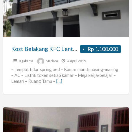
KFC
Lenteng
Agung
Kost Belakang KFC Lenteng Agung
Rp 1.100.000
Jagakarsa
Mariam
4 April 2019
– Tempat tidur spring bed – Kamar mandi masing-masing
– AC – Listrik token setiap kamar – Meja kerja/belajar –
Lemari – Ruang Tamu –
[…]
Kontrakan
Rmh