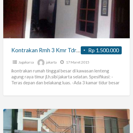
3
Kmr
Tdr
Besar
Lenteng
Agung
Kontrakan Rmh 3 Kmr Tdr Besar Lenteng Agung Jaksel
Rp 1.500.000
Jaksel
Jagakarsa
jakarta
17 Maret 2015
ikontrakan rumah tinggal besar di kawasan lenteng
agung raya timur jl.h.sibi jakarta selatan. Spesifikasi: -
Teras depan dan belakang luas. -Ada 3 kamar tidur besar
-Dapur
[…]
Kost
Pegawai