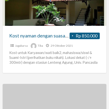
suasana
kekeluargaan
Kost nyaman dengan suasana kekeluargaan
Rp 850.000
Jagakarsa
Tika
29 Oktober 2021
Kost untuk Karyawan/wati baik2, mahasiswa/siswi &
Suami-Istri (perihatkan buku nikah). Lokasi dekat (-/+
300mtr) dengan stasiun Lenteng Agung, Univ. Pancasila
& IISIP. Fasilitas kamar: Tempat
[…]
Al
Barokah
Kost