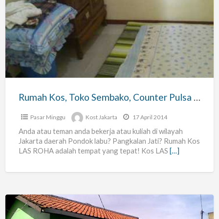
Kos,
Toko
Sembako,
Counter
Pulsa
Las
Roha
Rumah Kos, Toko Sembako, Counter Pulsa Las Roha
Pasar Minggu
Kost Jakarta
17 April 2014
Anda atau teman anda bekerja atau kuliah di wilayah
Jakarta daerah Pondok labu? Pangkalan Jati? Rumah Kos
LAS ROHA adalah tempat yang tepat! Kos LAS
[…]
Kos