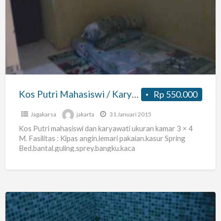
Putri
Mahasiswi
/
Karyawati
Dekat
Pasar
Lenteng
Kos Putri Mahasiswi / Karyawati Dekat Pasar Lenteng Agu
Rp 550.000
Agu
Jagakarsa
jakarta
31 Januari 2015
Kos Putri mahasiswi dan karyawati ukuran kamar 3 × 4
M. Fasilitas : Kipas angin.lemari pakaian.kasur Spring
Bed.bantal.guling.sprey.bangku.kaca
cermin.Listrik.air.bebas biaya buang sampah.parkir motor..
Akses jalan
[…]
Kos