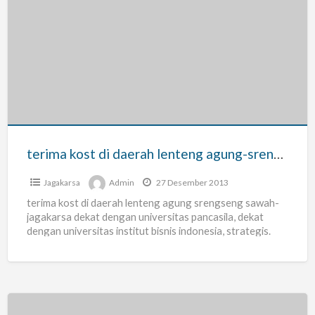
terima
kost
di
daerah
lenteng
agung-
srengseng
sawah
terima kost di daerah lenteng agung-srengseng sawah
Jagakarsa
Admin
27 Desember 2013
terima kost di daerah lenteng agung srengseng sawah-
jagakarsa dekat dengan universitas pancasila, dekat
dengan universitas institut bisnis indonesia, strategis.
lokasi aman. kamar kostan nyaman. kondusif.
[…]