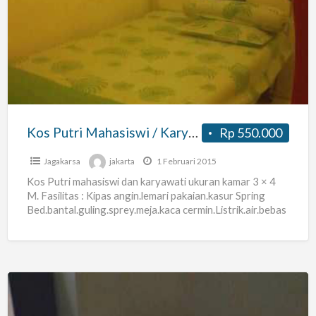
Putri
Mahasiswi
/
Karyawati
Dekat
Stikim
Stikom
Kos Putri Mahasiswi / Karyawati Dekat Stikim Stikom
Rp 550.000
Jagakarsa
jakarta
1 Februari 2015
Kos Putri mahasiswi dan karyawati ukuran kamar 3 × 4
M. Fasilitas : Kipas angin.lemari pakaian.kasur Spring
Bed.bantal.guling.sprey.meja.kaca cermin.Listrik.air.bebas
biaya buang sampah.parkir motor.. Akses jalan
[…]
Kos