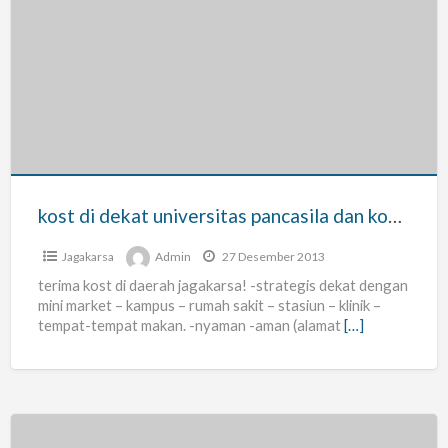
kost
di
dekat
universitas
pancasila
dan
kosgoro
kost di dekat universitas pancasila dan kosgoro
Jagakarsa
Admin
27 Desember 2013
terima kost di daerah jagakarsa! -strategis dekat dengan
mini market – kampus – rumah sakit – stasiun – klinik –
tempat-tempat makan. -nyaman -aman (alamat
[…]