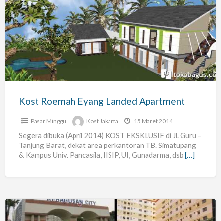
Kost
Roemah
Eyang
Landed
Apartment
Kost Roemah Eyang Landed Apartment
Pasar Minggu
Kost Jakarta
15 Maret 2014
Segera dibuka (April 2014) KOST EKSKLUSIF di Jl. Guru –
Tanjung Barat, dekat area perkantoran TB. Simatupang
& Kampus Univ. Pancasila, IISIP, UI, Gunadarma, dsb
[…]