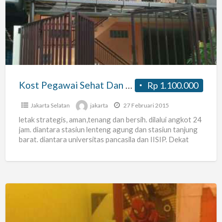
Sehat
Dan
Bersih
Kost Pegawai Sehat Dan Bersih
Rp 1.100.000
Jakarta Selatan
jakarta
27 Februari 2015
letak strategis, aman,tenang dan bersih. dilalui angkot 24
jam. diantara stasiun lenteng agung dan stasiun tanjung
barat. diantara universitas pancasila dan IISIP. Dekat
Indomaret dan
[…]
Kos
Putri