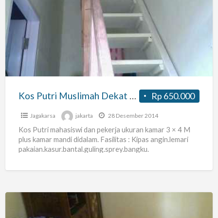
Putri
Muslimah
Dekat
Pasar
Lenteng
Agung
Kos Putri Muslimah Dekat Pasar Lenteng Agung
Rp 650.000
Jagakarsa
jakarta
28 Desember 2014
Kos Putri mahasiswi dan pekerja ukuran kamar 3 × 4 M
plus kamar mandi didalam. Fasilitas : Kipas angin.lemari
pakaian.kasur.bantal.guling.sprey.bangku.
Listrik.air.buang sampah.parkir motor.. Akses jalan
[…]
Rumah