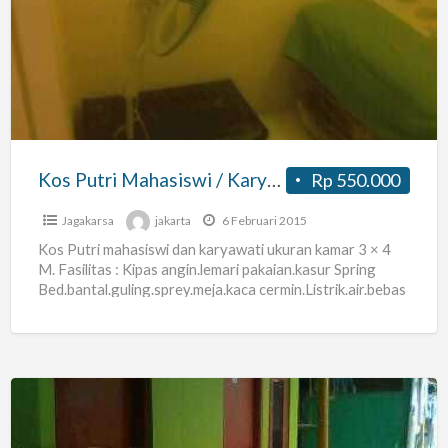
Putri
Mahasiswi
/
Karyawati
Dekat
Stikim
Stikom
Kos Putri Mahasiswi / Karyawati Dekat Stikim Stikom La
Rp 550.000
La
Jagakarsa
jakarta
6 Februari 2015
Kos Putri mahasiswi dan karyawati ukuran kamar 3 × 4
M. Fasilitas : Kipas angin.lemari pakaian.kasur Spring
Bed.bantal.guling.sprey.meja.kaca cermin.Listrik.air.bebas
biaya buang sampah.parkir motor.. Akses jalan
[…]
Kost