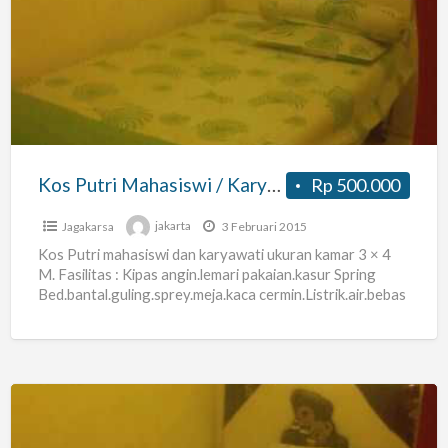
Putri
Mahasiswi
/
Karyawati
Lenteng
Agung
Kos Putri Mahasiswi / Karyawati Lenteng Agung
Rp 500.000
Jagakarsa
jakarta
3 Februari 2015
Kos Putri mahasiswi dan karyawati ukuran kamar 3 × 4
M. Fasilitas : Kipas angin.lemari pakaian.kasur Spring
Bed.bantal.guling.sprey.meja.kaca cermin.Listrik.air.bebas
biaya buang sampah.parkir motor.. Akses jalan
[…]
Kos