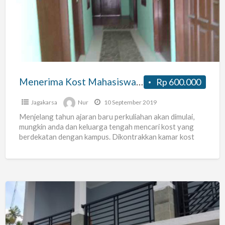
Mahasiswa
Sebelah
Kampus
Universitas
Pancasila
Menerima Kost Mahasiswa Sebelah Kampus Universitas Pancasila
Rp 600.000
Jagakarsa
Nur
10 September 2019
Menjelang tahun ajaran baru perkuliahan akan dimulai,
mungkin anda dan keluarga tengah mencari kost yang
berdekatan dengan kampus. Dikontrakkan kamar kost
untuk mahasiswa di sebelah
[…]
Kost
Belakang