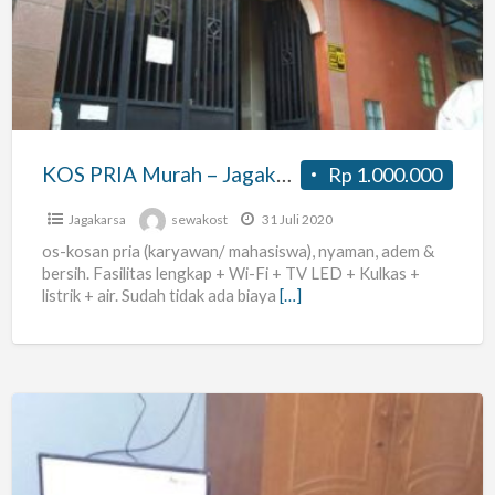
Murah
–
Jagakarsa
–
Fasilitas
Lengkap
KOS PRIA Murah – Jagakarsa – Fasilitas Lengkap
Rp 1.000.000
Jagakarsa
sewakost
31 Juli 2020
os-kosan pria (karyawan/ mahasiswa), nyaman, adem &
bersih. Fasilitas lengkap + Wi-Fi + TV LED + Kulkas +
listrik + air. Sudah tidak ada biaya
[…]
AZ
Kost