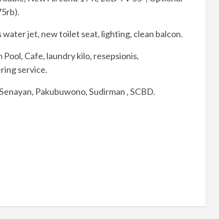
75rb).
ater jet, new toilet seat, lighting, clean balcon.
 Pool, Cafe, laundry kilo, resepsionis,
ring service.
i, Senayan, Pakubuwono, Sudirman , SCBD.