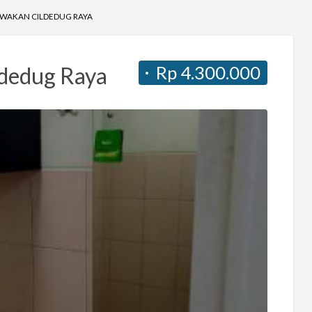
SEWAKAN CILDEDUG RAYA
Rp 4.300.000
ldedug Raya