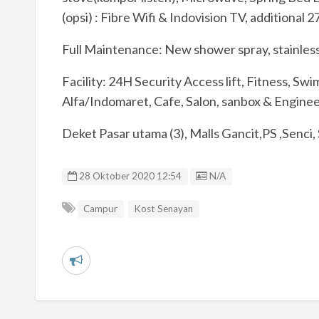
(opsi) : Fibre Wifi & Indovision TV, additional 2
Full Maintenance: New shower spray, stainless w
Facility: 24H Security Access lift, Fitness, Swim
Alfa/Indomaret, Cafe, Salon, sanbox & Enginee
Deket Pasar utama (3), Malls Gancit,PS ,Senc
Listing ID
28 Oktober 2020 12:54
N/A
Campur
Kost Senayan
L
a
p