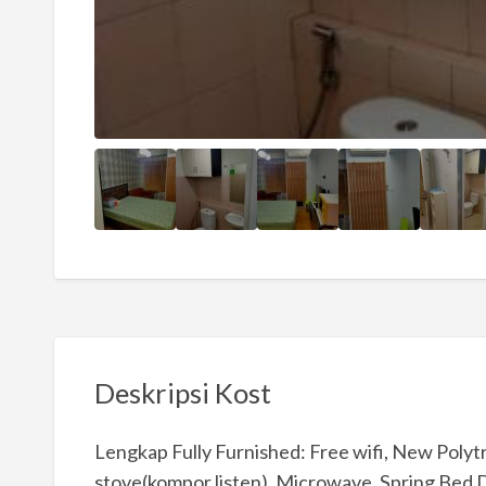
Deskripsi Kost
Lengkap Fully Furnished: Free wifi, New Polytr
stove(kompor listen), Microwave, Spring Bed 