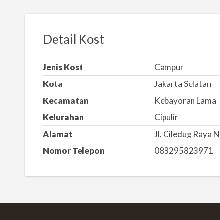
o
r
k
Detail Kost
a
n
Jenis Kost
Campur
m
Kota
Jakarta Selatan
a
s
Kecamatan
Kebayoran Lama
a
Kelurahan
Cipulir
l
Alamat
Jl. Ciledug Raya N
a
Nomor Telepon
088295823971
h