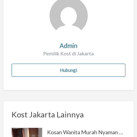
l
a
h
Admin
Pemilik Kost di Jakarta
Hubungi
Kost Jakarta Lainnya
Kosan Wanita Murah Nyaman di Jakarta Selatan