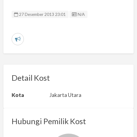
Listing ID
27 Desember 2013 23:01
N/A
L
a
p
o
r
Detail Kost
k
a
Kota
Jakarta Utara
n
m
a
Hubungi Pemilik Kost
s
a