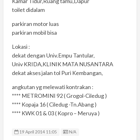
Kamar Tidur,Ruang tamu,Dapur
toilet didalam
parkiran motor luas
parkiran mobil bisa
Lokasi :
dekat dengan Univ.Empu Tantular,
Univ KRIDA,KLINIK MATA NUSANTARA
dekat akses jalan tol Puri Kembangan,
angkutan yg melewati kontrakan :
**** METROMINI 92 ( Grogol-Ciledug )
**** Kopaja 16 ( Ciledug -Tn.Abang )
**** KWK 01 & 03 ( Kopro – Meruya )
Listing ID
19 April 2014 11:05
N/A