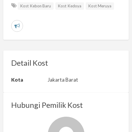
Kost Kebon Baru
Kost Kedoya
Kost Meruya
L
a
p
o
r
Detail Kost
k
a
Kota
Jakarta Barat
n
m
a
Hubungi Pemilik Kost
s
a
l