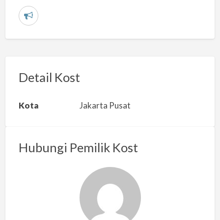
L
a
p
o
r
Detail Kost
k
a
Kota
Jakarta Pusat
n
m
a
Hubungi Pemilik Kost
s
a
l
a
h