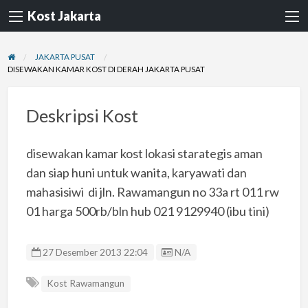
Kost Jakarta
JAKARTA PUSAT
DISEWAKAN KAMAR KOST DI DERAH JAKARTA PUSAT
Deskripsi Kost
disewakan kamar kost lokasi starategis aman
dan siap huni untuk wanita, karyawati dan
mahasisiwi di jln. Rawamangun no 33a rt 011 rw
01 harga 500rb/bln hub 021 9129940 (ibu tini)
Listing ID
27 Desember 2013 22:04
N/A
Kost Rawamangun