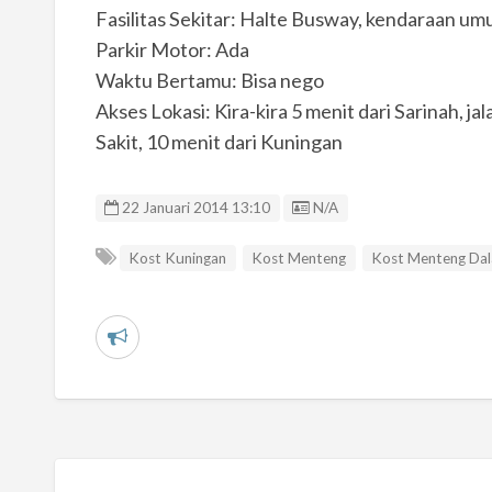
Fasilitas Sekitar: Halte Busway, kendaraan u
Parkir Motor: Ada
Waktu Bertamu: Bisa nego
Akses Lokasi: Kira-kira 5 menit dari Sarinah, j
Sakit, 10 menit dari Kuningan
Listing ID
22 Januari 2014 13:10
N/A
Kost Kuningan
Kost Menteng
Kost Menteng Da
L
a
p
o
r