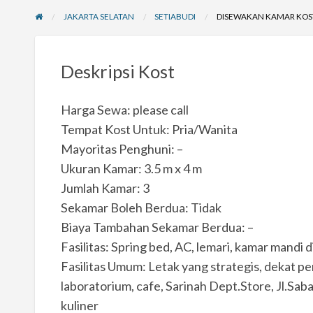
JAKARTA SELATAN
SETIABUDI
DISEWAKAN KAMAR KOST 
Deskripsi Kost
Harga Sewa: please call
Tempat Kost Untuk: Pria/Wanita
Mayoritas Penghuni: –
Ukuran Kamar: 3.5 m x 4 m
Jumlah Kamar: 3
Sekamar Boleh Berdua: Tidak
Biaya Tambahan Sekamar Berdua: –
Fasilitas: Spring bed, AC, lemari, kamar mandi d
Fasilitas Umum: Letak yang strategis, dekat per
laboratorium, cafe, Sarinah Dept.Store, Jl.Sab
kuliner