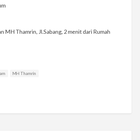
mum
alan MH Thamrin, Jl.Sabang, 2 menit dari Rumah
lam
MH Thamrin