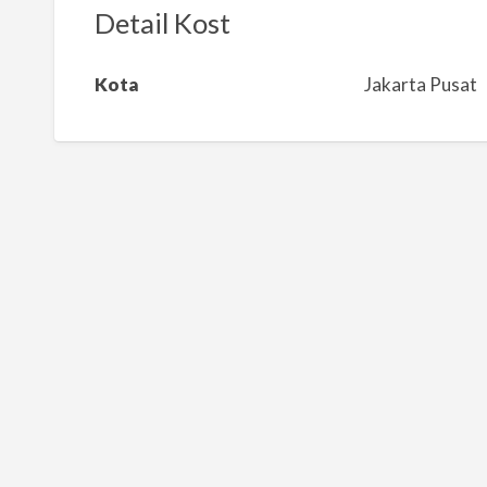
k
Detail Kost
a
n
Kota
Jakarta Pusat
m
a
s
a
l
a
h