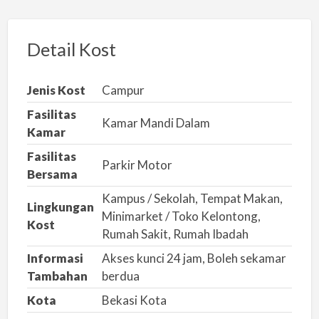
p
o
r
Detail Kost
k
a
Jenis Kost
Campur
n
Fasilitas
m
Kamar Mandi Dalam
Kamar
a
Fasilitas
s
Parkir Motor
Bersama
a
Kampus / Sekolah, Tempat Makan,
l
Lingkungan
Minimarket / Toko Kelontong,
a
Kost
Rumah Sakit, Rumah Ibadah
h
Informasi
Akses kunci 24 jam, Boleh sekamar
Tambahan
berdua
Kota
Bekasi Kota