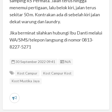
samping RS Permata. Jalan terus hingga
menemui pertigaan, lalu belok kiri, jalan terus
sekitar 50 m. Kontrakan ada di sebelah kiri jalan
dekat warung dan laundry.
Jika berminat silahkan hubungi Ibu Danti melalui
WA/SMS/telepon langsung di nomor 0813-
8227-5271
Listing ID
30 September 2022 09:41
N/A
Kost Campur
Kost Campur Kost
Kost Mustika Jaya
L
a