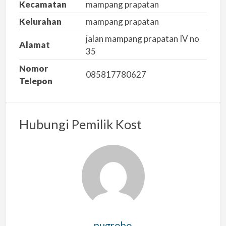
Kecamatan
mampang prapatan
a
s
Kelurahan
mampang prapatan
a
jalan mampang prapatan IV no
Alamat
l
35
a
Nomor
h
085817780627
Telepon
Hubungi Pemilik Kost
nugroho