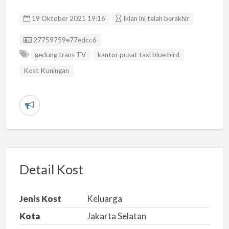
19 Oktober 2021 19:16
Iklan ini telah berakhir
Listing ID
27759759e77edcc6
gedung trans TV
kantor pusat taxi blue bird
Kost Kuningan
L
a
p
o
r
Detail Kost
k
a
Jenis Kost
Keluarga
n
Kota
Jakarta Selatan
m