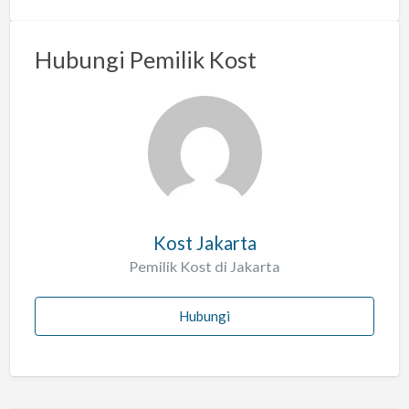
m
a
Hubungi Pemilik Kost
s
a
l
a
h
Kost Jakarta
Pemilik Kost di Jakarta
Hubungi