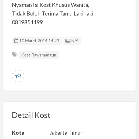
Nyaman Isi Kost Khusus Wanita,
Tidak Boleh Terima Tamu Laki-laki
0819851199
Listing ID
10 Maret 2014 14:23
N/A
Kost Rawamangun
L
a
p
o
r
Detail Kost
k
a
Kota
Jakarta Timur
n